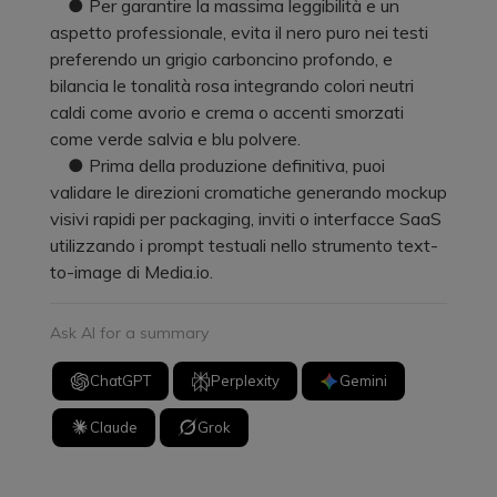
● Per garantire la massima leggibilità e un
aspetto professionale, evita il nero puro nei testi
preferendo un grigio carboncino profondo, e
bilancia le tonalità rosa integrando colori neutri
caldi come avorio e crema o accenti smorzati
come verde salvia e blu polvere.
● Prima della produzione definitiva, puoi
validare le direzioni cromatiche generando mockup
visivi rapidi per packaging, inviti o interfacce SaaS
utilizzando i prompt testuali nello strumento text-
to-image di Media.io.
Ask AI for a summary
ChatGPT
Perplexity
Gemini
Claude
Grok