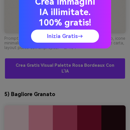
Crea immagini
IA illimitate.
100% gratis!
Inizia Gratis→
Prompt: design menu caffè flat su sfondo bianco sporco, icone
minimali, titoli in rosa cacao e bordeaux, effetto texture carta,
layout pulito con ampi spazi --ar 16:9
Crea Gratis Visual Palette Rosa Bordeaux Con
L’IA
5) Bagliore Granato