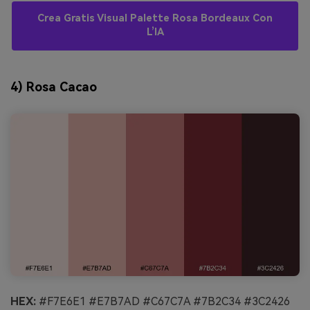
Crea Gratis Visual Palette Rosa Bordeaux Con
L’IA
4) Rosa Cacao
HEX:
#F7E6E1 #E7B7AD #C67C7A #7B2C34 #3C2426