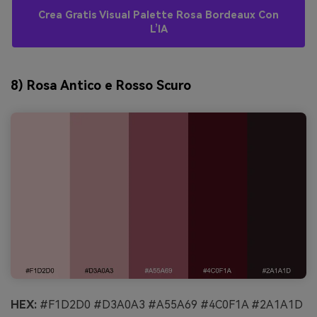
Crea Gratis Visual Palette Rosa Bordeaux Con
L’IA
8) Rosa Antico e Rosso Scuro
HEX:
#F1D2D0 #D3A0A3 #A55A69 #4C0F1A #2A1A1D