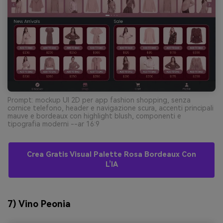
Prompt: mockup UI 2D per app fashion shopping, senza
cornice telefono, header e navigazione scura, accenti principali
mauve e bordeaux con highlight blush, componenti e
tipografia moderni --ar 16:9
Crea Gratis Visual Palette Rosa Bordeaux Con
L’IA
7) Vino Peonia