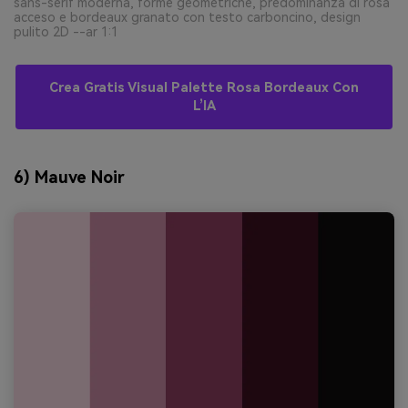
sans-serif moderna, forme geometriche, predominanza di rosa
acceso e bordeaux granato con testo carboncino, design
pulito 2D --ar 1:1
Crea Gratis Visual Palette Rosa Bordeaux Con
L’IA
6) Mauve Noir