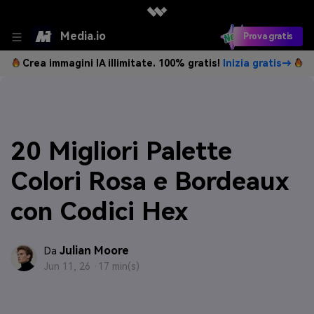
Media.io
Prova gratis
Crea immagini IA illimitate. 100% gratis!
Inizia gratis→
20 Migliori Palette
Colori Rosa e Bordeaux
con Codici Hex
Julian Moore
Da
Jun 11, 26 ·
17 min(s)