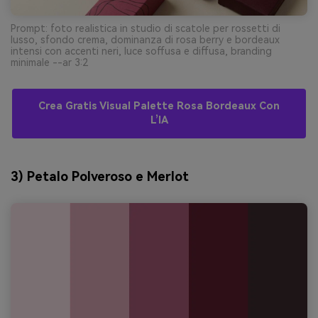
Prompt: foto realistica in studio di scatole per rossetti di
lusso, sfondo crema, dominanza di rosa berry e bordeaux
intensi con accenti neri, luce soffusa e diffusa, branding
minimale --ar 3:2
Crea Gratis Visual Palette Rosa Bordeaux Con
L’IA
3) Petalo Polveroso e Merlot