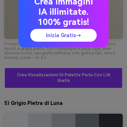
Crea immagini
IA illimitate.
100% gratis!
Inizia Gratis→
Prompt: design menù ristorante elegante su sfondo neutro,
layout a griglia pulito, toni champagne e perla caldi, linee
divisorie sottili, tipografia raffinata, solo grafica flat, senza
mockup scene --ar 4:3
Crea Visualizzazioni Di Palette Perla Con L’AI
Gratis
5) Grigio Pietra di Luna