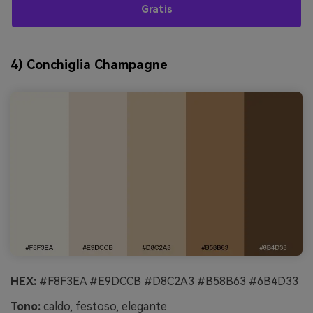
Gratis
4) Conchiglia Champagne
HEX:
#F8F3EA #E9DCCB #D8C2A3 #B58B63 #6B4D33
Tono:
caldo, festoso, elegante