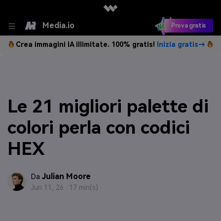
Media.io
Prova gratis
Crea immagini IA illimitate. 100% gratis!
Inizia gratis→
Le 21 migliori palette di
colori perla con codici
HEX
Julian Moore
Da
Jun 11, 26 ·
17 min(s)