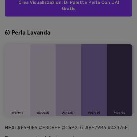
Crea Visualizzazioni Di Palette Perla Con L’AI
Gratis
6) Perla Lavanda
HEX:
#F5F0F6 #E3D8EE #C4B2D7 #8E79B6 #43375E