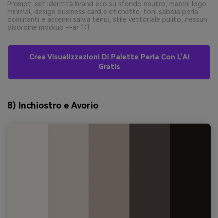
Prompt: set identità brand eco su sfondo neutro, marchi logo
minimal, design business card e etichette, toni sabbia perla
dominanti e accenni salvia tenui, stile vettoriale pulito, nessun
disordine mockup --ar 1:1
Crea Visualizzazioni Di Palette Perla Con L’AI
Gratis
8) Inchiostro e Avorio