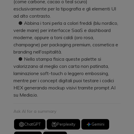
(come carbone, cacao o teal scuro)
esclusivamente per la tipografia e gli elementi UI
ad alto contrasto.
● Abbina i toni perla a colori freddi (blu nordico,
verde mare) per interfacce SaaS e dashboard
moderne, oppure a toni caldi (oro rosa,
champagne) per packaging premium, cosmetica e
branding nell'ospitalità.
● Nella stampa fisica queste palette si
valorizzano al meglio con carta non patinata,
laminazione soft-touch o leggero embossing,
mentre per i concept digitali puoi testare i codici
HEX generando mockup visivi tramite prompt AI
su Media.io.
Ask AI for a summary
ChatGPT
Perplexity
Gemini