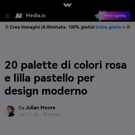
Media.io
Prova gratis
Crea immagini IA illimitate. 100% gratis!
Inizia gratis→
20 palette di colori rosa
e lilla pastello per
design moderno
Julian Moore
Da
Jun 11, 26 ·
18 min(s)