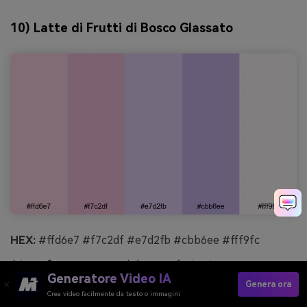
10) Latte di Frutti di Bosco Glassato
HEX:
#ffd6e7 #f7c2df #e7d2fb #cbb6ee #fff9fc
Atmosfera:
cremoso, dolce, confortante
Generatore Video IA
Genera ora
Ideale per:
per pubblicità di prodotto
Crea video facilmente da testo o immagini