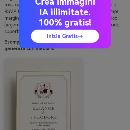
Crea immagini
rosa caldo e usa l’ametista per bordi, monogrammi o
IA illimitate.
RSVP. Mantieni il layout arioso con linee sottili e ampi
margini per un tocco raffinato. Un dettaglio metallico
100% gratis!
(argento o oro rosa) esalta queste sfumature in modo
superbo.
Inizia Gratis→
Esempio immagine di peonia bagliore ametista
generata con media.io