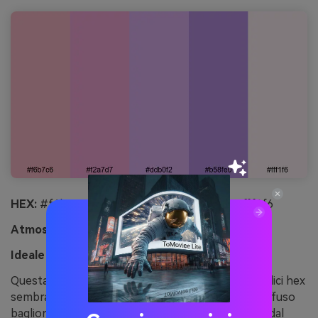
HEX:
#f6b7c6 #f2a7d7 #ddb0f2 #b58fe0 #fff1f6
Atmosfera:
romantico, luminoso, elegante
Ideale per:
per inviti
Questa palette colori rosa e viola pastello con codici hex
sembra fatta di petali di peonia illuminati da un soffuso
bagliore ametista all’ora dorata. Per gli inviti, parti dal