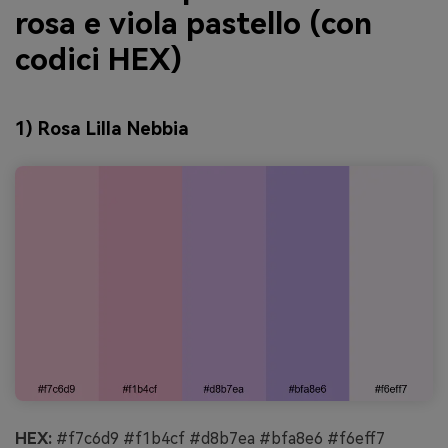
rosa e viola pastello (con
codici HEX)
1) Rosa Lilla Nebbia
HEX:
#f7c6d9 #f1b4cf #d8b7ea #bfa8e6 #f6eff7