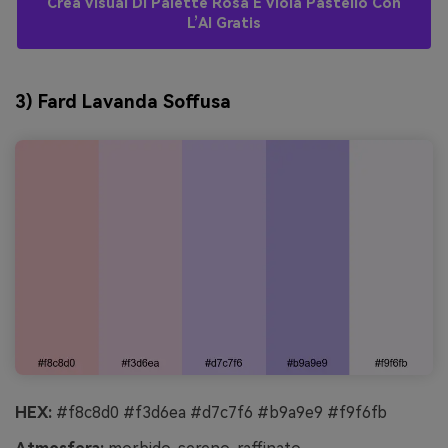
Crea Visual Di Palette Rosa E Viola Pastello Con
L’AI Gratis
3) Fard Lavanda Soffusa
HEX:
#f8c8d0 #f3d6ea #d7c7f6 #b9a9e9 #f9f6fb