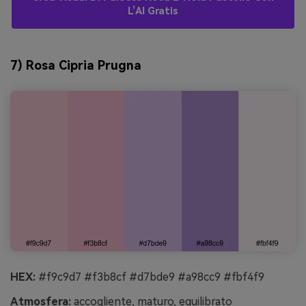
L’AI Gratis
7) Rosa Cipria Prugna
HEX:
#f9c9d7 #f3b8cf #d7bde9 #a98cc9 #fbf4f9
Atmosfera:
accogliente, maturo, equilibrato