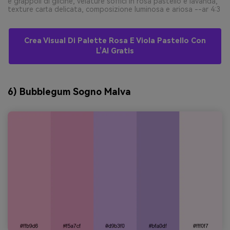
e grappoli di glicine, velature soffici in rosa pastello e lavanda,
texture carta delicata, composizione luminosa e ariosa --ar 4:3
Crea Visual Di Palette Rosa E Viola Pastello Con
L’AI Gratis
6) Bubblegum Sogno Malva