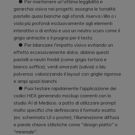
● Per mantenere un'ottima leggibilità e
gerarchia visiva nei progetti, assegna le tonalità
pastello quasi bianche agli sfondi, riserva i lilla o i
viola più profondi esclusivamente agli elementi
interattivi o di enfasi e usa un neutro scuro come il
grigio antracite o il prugna per il testo.
● Per bilanciare l'impatto visivo evitando un
effetto eccessivamente dolce, abbina questi
pastelli a neutri freddi (come grigio tortora e
bianco soffice), verdi smorzati (salvia) o blu
polverosi, valorizzando il layout con griglie rigorose
e ampi spazi bianchi.
● Puoi testare rapidamente l'applicazione dei
codici HEX generando mockup coerenti con lo
studio AI di Media.io, a patto di utilizzare prompt
molto specifici che definiscano il formato esatto
(es. schermata UI o poster), l'illuminazione diffusa
e parole chiave stilistiche come "design piatto" o
"minimale".