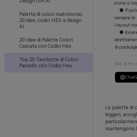
Design con AI
icone o ta
● Poiché l
Palette di colori matrimonio:
sempre le c
20 idee, codici HEX e design
i layout risu
AI
● Inserend
direttamen
20 Idee di Palette Colori
Cascata con Codici Hex
di packagi
Top 20 Tavolozze di Colori
Ask AI for
Pastello con Codici Hex
Chat
Le palette di 
leggeri, accog
particolarment
mantengono l’a