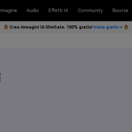
mmagine
Audio
Effetti IA
Community
Risorse
Crea immagini IA illimitate. 100% gratis!
Inizia gratis→
i