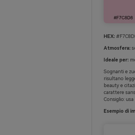
HEX:
#F7C8D8
Atmosfera:
so
Ideale per:
mo
Sognanti e zuc
risultano legg
beauty e citaz
carattere san
Consiglio: us
Esempio di im