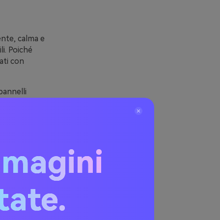
ente, calma e
li. Poiché
ati con
pannelli
ontenuti senza
 a un colore di
o bene perché
mmagini
rofondo), i
itate.
i