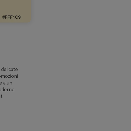
 delicate
romozioni
e a un
oderno.
t.