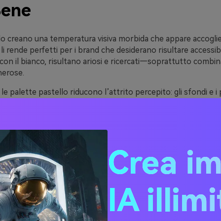
Bene
llo creano una temperatura visiva morbida che appare accogli
e li rende perfetti per i brand che desiderano risultare accessibi
 con il bianco, risultano ariosi e ricercati—soprattutto combin
nerose.
le palette pastello riducono l’attrito percepito: gli sfondi e i 
ati e gli utenti possono concentrarsi sulla gerarchia e sui c
ti da forti blocchi di colore a contrasto. Il segreto è abbinarli
er non compromettere l’accessibilità.
e i social, le combinazioni pastello fotografano ed esportan
Crea i
sioni eccessive. Con il giusto accento (spesso un neutro più p
no risultare giocosi o eleganti senza mai sembrare infantili.
IA illim
20 Idee di Palette di Color