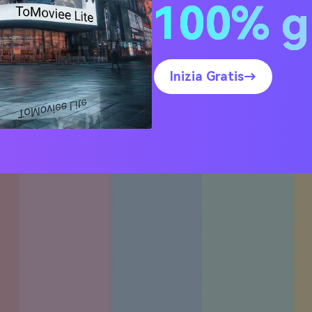
100% g
llo (con Codici HEX)
la di Zucchero Filato
Inizia Gratis→