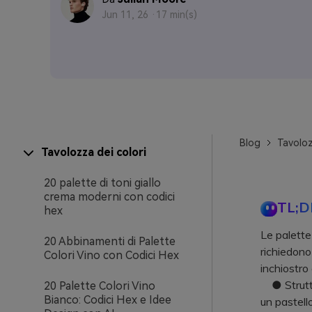
Jun 11, 26 ·
17 min(s)
Blog
Tavoloz
Tavolozza dei colori
20 palette di toni giallo
crema moderni con codici
TL;D
hex
Le palette
20 Abbinamenti di Palette
richiedono
Colori Vino con Codici Hex
inchiostro 
● Struttur
20 Palette Colori Vino
Bianco: Codici Hex e Idee
un pastell