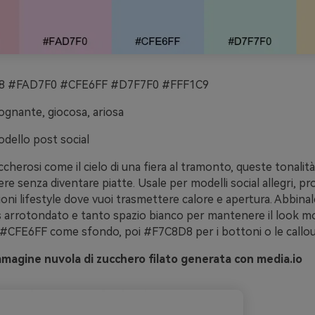
 #FAD7F0 #CFE6FF #D7F7F0 #FFF1C9
gnante, giocosa, ariosa
dello post social
cherosi come il cielo di una fiera al tramonto, queste tonalità
ere senza diventare piatte. Usale per modelli social allegri, p
ioni lifestyle dove vuoi trasmettere calore e apertura. Abbinal
s arrotondato e tanto spazio bianco per mantenere il look m
a #CFE6FF come sfondo, poi #F7C8D8 per i bottoni o le callou
magine nuvola di zucchero filato generata con media.io