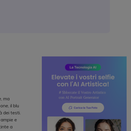
e, ma
ne, il blu
 dei testi.
i ampie e
tinte a