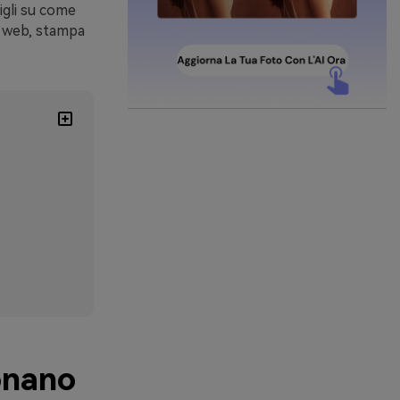
igli su come
su web, stampa
onano