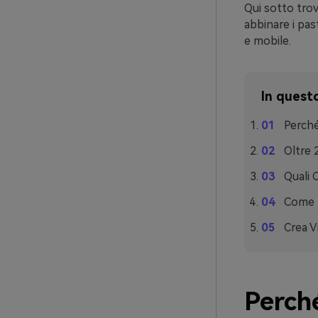
Qui sotto trov
abbinare i pas
e mobile.
In questo
Perché
Oltre 
Quali 
Come U
Crea V
Perché