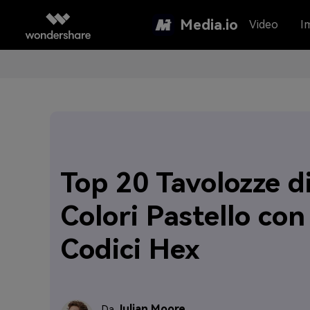
Media.io
Video
I
Top 20 Tavolozze d
Colori Pastello con
Codici Hex
Julian Moore
Da