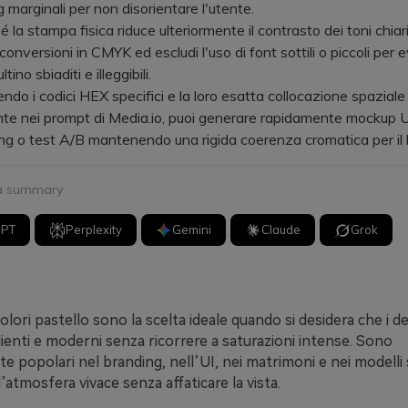
g marginali per non disorientare l'utente.
a stampa fisica riduce ulteriormente il contrasto dei toni chiari,
onversioni in CMYK ed escludi l'uso di font sottili o piccoli per 
ltino sbiaditi e illeggibili.
o i codici HEX specifici e la loro esatta collocazione spaziale
te nei prompt di Media.io, puoi generare rapidamente mockup U
ng o test A/B mantenendo una rigida coerenza cromatica per il 
 a summary
GPT
Perplexity
Gemini
Claude
Grok
colori pastello sono la scelta ideale quando si desidera che i de
lienti e moderni senza ricorrere a saturazioni intense. Sono
e popolari nel branding, nell’UI, nei matrimoni e nei modelli 
tmosfera vivace senza affaticare la vista.