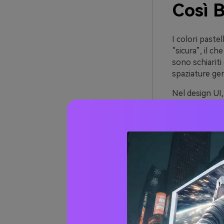
Così 
I colori paste
“sicura”, il ch
sono schiariti
spaziature ge
Nel design UI, 
sembrano delic
essere disturba
testo nitido p
Per la stampa 
evitano distor
pastelli posso
Oltre 