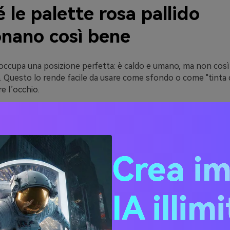
 le palette rosa pallido
onano così bene
o occupa una posizione perfetta: è caldo e umano, ma non cos
o. Questo lo rende facile da usare come sfondo o come "tinta 
e l’occhio.
mamente versatile. Abbinato a marroni e crema risulta accogl
il carbone diventa nitido ed editoriale; con menta o salvia tr
botanica.
portante è che il rosa pallido si presta bene ai contrasti. Se lo
Crea i
prugna, cacao o carbone), puoi mantenere accessibilità e legg
n mood generale delicato.
IA illim
20 idee di palette rosa pal