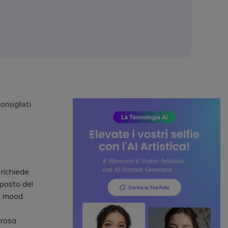
onsigliati
 richiede
posto del
l mood
 rosa