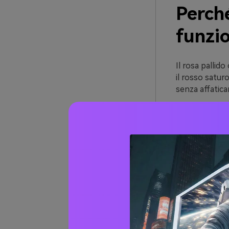
Perché
funzi
Il rosa pallid
il rosso satur
senza affaticar
È anche estre
organico; con 
freschezza e 
La cosa più im
neutro scuro (
rinunciare a u
Oltre 