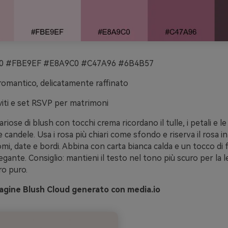
 #FBE9EF #E8A9C0 #C47A96 #6B4B57
romantico, delicatamente raffinato
viti e set RSVP per matrimoni
riose di blush con tocchi crema ricordano il tulle, i petali e l
e candele. Usa i rosa più chiari come sfondo e riserva il rosa i
i, date e bordi. Abbina con carta bianca calda e un tocco di 
egante. Consiglio: mantieni il testo nel tono più scuro per la le
ro puro.
gine Blush Cloud generato con media.io