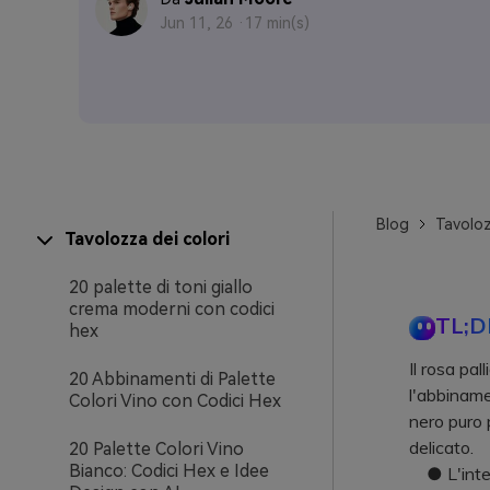
Jun 11, 26 ·
17 min(s)
Blog
Tavoloz
Tavolozza dei colori
20 palette di toni giallo
crema moderni con codici
TL;D
hex
Il rosa pa
20 Abbinamenti di Palette
l'abbiname
Colori Vino con Codici Hex
nero puro
delicato.
20 Palette Colori Vino
Bianco: Codici Hex e Idee
● L'integr