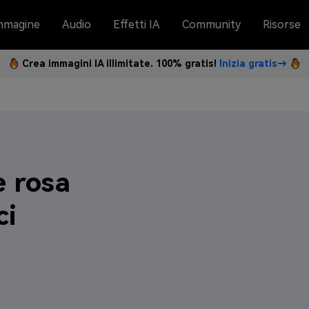
mmagine
Audio
Effetti IA
Community
Risorse
Crea immagini IA illimitate. 100% gratis!
Inizia gratis→
e rosa
ci