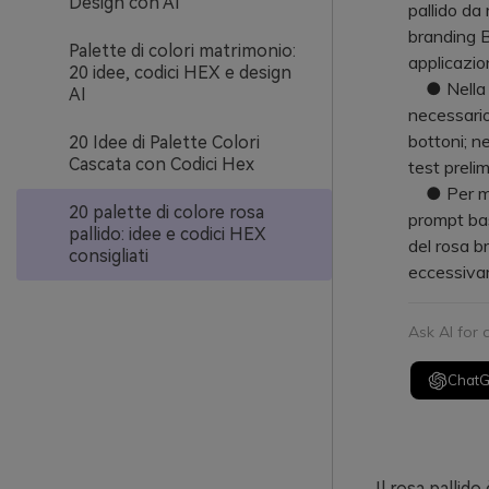
Design con AI
pallido da
branding B
Palette di colori matrimonio:
applicazio
20 idee, codici HEX e design
● Nella pr
AI
necessario
bottoni; n
20 Idee di Palette Colori
Cascata con Codici Hex
test prelim
● Per mant
20 palette di colore rosa
prompt bas
pallido: idee e codici HEX
del rosa b
consigliati
eccessiva
Ask AI for
Chat
Il rosa pallid