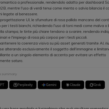
 romantica a professionale, rendendolo adatto per dashboard S
2B, mentre l'uso di verdi tenui come menta o salvia bilancia il c
ni legate al benessere.
ogettazione UI, le sfumature di rosa pallido mancano del cont
 per i testi bianchi, richiedendo l'uso di toni medi come malva o 
ella stampa, le tinte più chiare tendono a svanire, rendendo indis
inari e l'impiego di rosa più corposi per i testi piccoli.
enere la coerenza visiva su più asset generati tramite AI, riut
e alterando esclusivamente il soggetto dell'immagine e limitan
rillante a un singolo elemento di accento per evitare un effetto
mente saturo.
 a summary
GPT
Perplexity
Gemini
Claude
Grok
o è una base morbida e lusinghiera che può risultare romantic