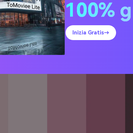
100% g
codici HEX)
h Cloud
Inizia Gratis→