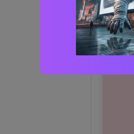
(con 
1) Blus