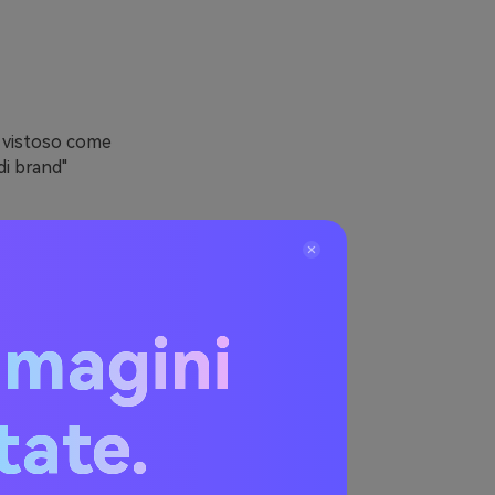
ì vistoso come
di brand"
iente e
asmette
 abbini a un
mmagini
ibilità senza
itate.
lido