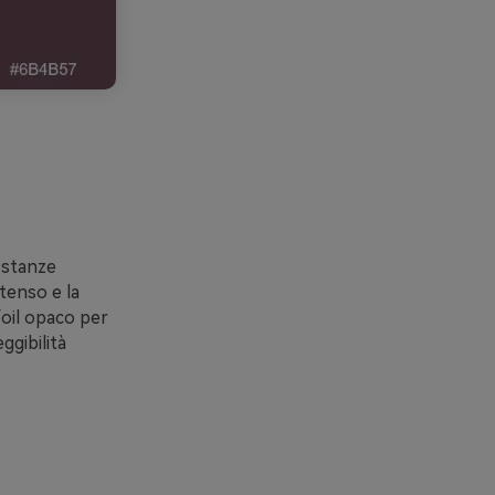
e stanze
ntenso e la
foil opaco per
ggibilità