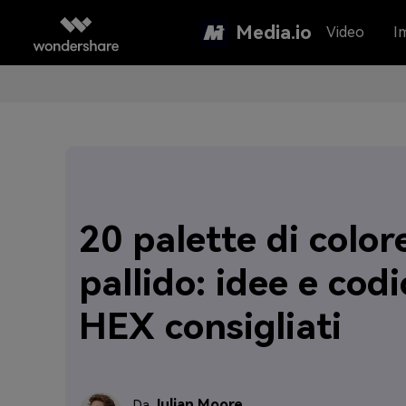
Media.io
Video
I
20 palette di color
pallido: idee e codi
HEX consigliati
Julian Moore
Da