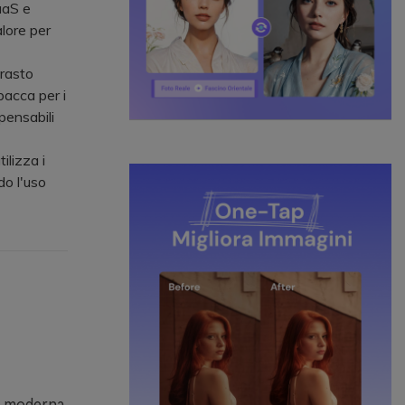
aaS e
alore per
rasto
bacca per i
pensabili
ilizza i
do l'uso
a, moderna,