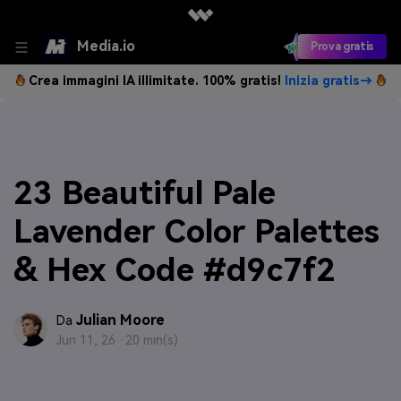
Media.io
Prova gratis
Crea immagini IA illimitate. 100% gratis!
Inizia gratis→
23 Beautiful Pale
Lavender Color Palettes
& Hex Code #d9c7f2
Julian Moore
Da
Jun 11, 26 ·
20 min(s)