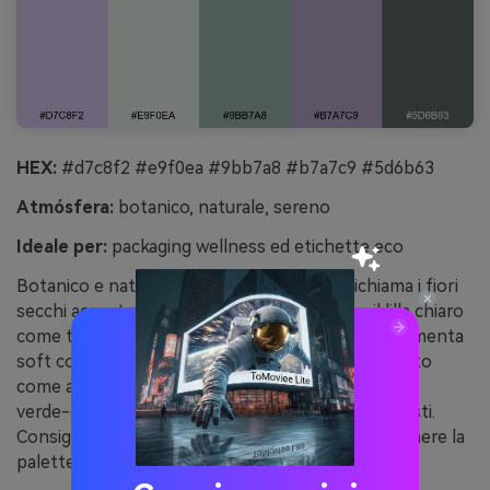
HEX:
#d7c8f2 #e9f0ea #9bb7a8 #b7a7c9 #5d6b63
Atmósfera:
botanico, naturale, sereno
Ideale per:
packaging wellness ed etichette eco
Botanico e naturale, il lavanda polveroso richiama i fiori
secchi accanto a foglie fresche di salvia. Usa il lilla chiaro
come tinta principale per le etichette e il bianco-menta
soft come spazio negativo. Il verde salvia è perfetto
come accento per claims, icone e timbri, mentre il
verde-grigio profondo assicura la leggibilità dei testi.
Consiglio d’uso: scegli finiture opache per mantenere la
palette organica e rilassante.