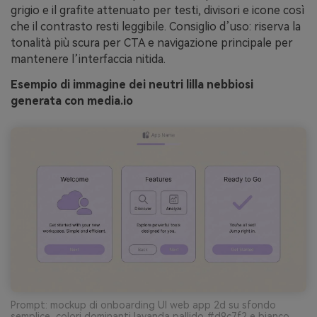
grigio e il grafite attenuato per testi, divisori e icone così
che il contrasto resti leggibile. Consiglio d’uso: riserva la
tonalità più scura per CTA e navigazione principale per
mantenere l’interfaccia nitida.
Esempio di immagine dei neutri lilla nebbiosi
generata con media.io
Prompt: mockup di onboarding UI web app 2d su sfondo
semplice, colori dominanti lavanda pallido #d9c7f2 e bianco