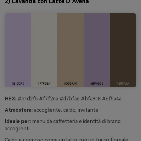
2) Lavanda con Latte D’Avena
HEX:
#e1d2f5 #f7f2ea #d7bfa6 #bfa9c8 #6f5a4a
Atmósfera:
accogliente, caldo, invitante
Ideale per:
menu da caffetteria e identità di brand
accoglienti
Caldo e cremoso come un latte con un tocco floreale,