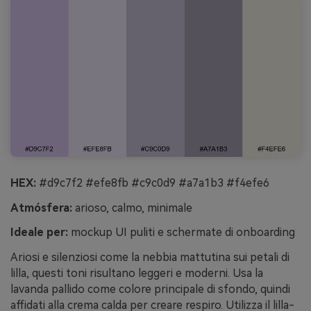
HEX:
#d9c7f2 #efe8fb #c9c0d9 #a7a1b3 #f4efe6
Atmósfera:
arioso, calmo, minimale
Ideale per:
mockup UI puliti e schermate di onboarding
Ariosi e silenziosi come la nebbia mattutina sui petali di
lilla, questi toni risultano leggeri e moderni. Usa la
lavanda pallido come colore principale di sfondo, quindi
affidati alla crema calda per creare respiro. Utilizza il lilla-