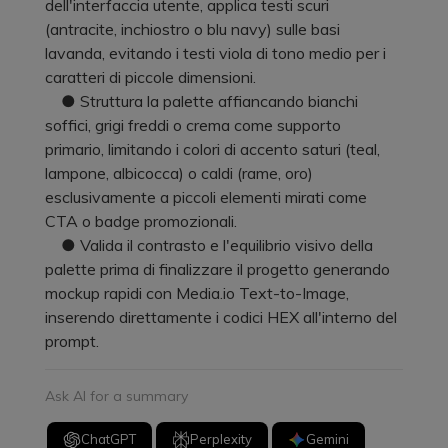
dell'interfaccia utente, applica testi scuri
(antracite, inchiostro o blu navy) sulle basi
lavanda, evitando i testi viola di tono medio per i
caratteri di piccole dimensioni.
● Struttura la palette affiancando bianchi
soffici, grigi freddi o crema come supporto
primario, limitando i colori di accento saturi (teal,
lampone, albicocca) o caldi (rame, oro)
esclusivamente a piccoli elementi mirati come
CTA o badge promozionali.
● Valida il contrasto e l'equilibrio visivo della
palette prima di finalizzare il progetto generando
mockup rapidi con Media.io Text-to-Image,
inserendo direttamente i codici HEX all'interno del
prompt.
Ask AI for a summary
ChatGPT
Perplexity
Gemini