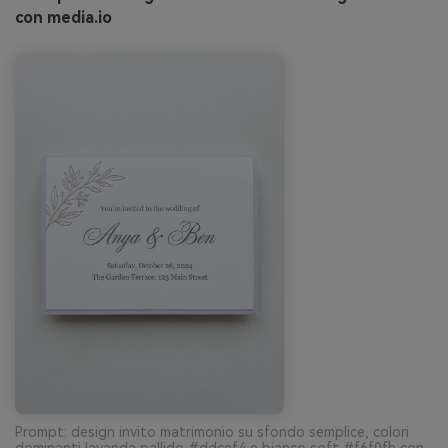
con media.io
Prompt: design invito matrimonio su sfondo semplice, colori
dominanti lavanda pallido #ddcef4 e bianco soft #f6f0fb con