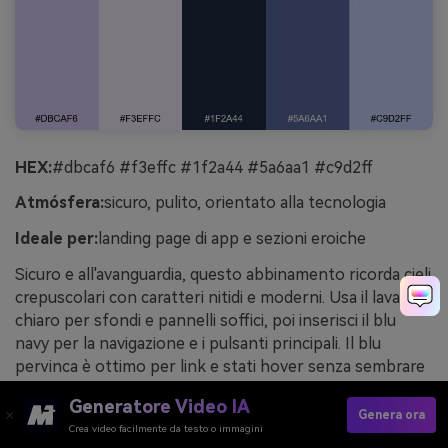
HEX:
#dbcaf6 #f3effc #1f2a44 #5a6aa1 #c9d2ff
Atmósfera:
sicuro, pulito, orientato alla tecnologia
Ideale per:
landing page di app e sezioni eroiche
Sicuro e all'avanguardia, questo abbinamento ricorda cieli
crepuscolari con caratteri nitidi e moderni. Usa il lavanda
chiaro per sfondi e pannelli soffici, poi inserisci il blu
navy per la navigazione e i pulsanti principali. Il blu
pervinca è ottimo per link e stati hover senza sembrare
neon. Consiglio d’uso: mantenere il testo navy sul
Generatore Video IA
lavanda più chiaro per garantire il contrasto.
Genera ora
Crea video facilmente da testo o immagini