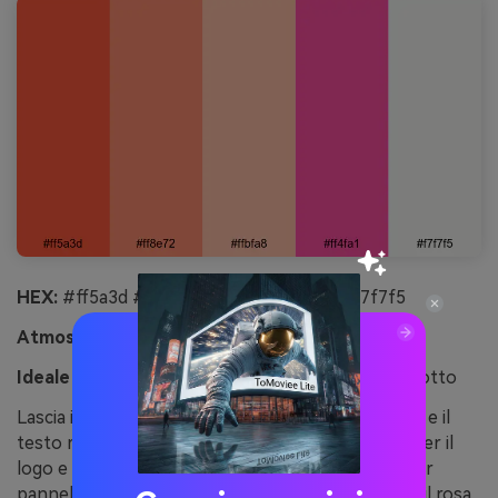
HEX:
#ff5a3d #ff8e72 #ffbfa8 #ff4fa1 #f7f7f5
Atmosfera:
fresca, lucida, vivace
Ideale per:
packaging cosmetici e pubblicità prodotto
Lascia il quasi-bianco per lo sfondo così i prodotti e il
testo risultano puliti, poi combina corallo e rosa per il
logo e le informazioni principali. Usa l’albicocca per
pannelli secondari (ingredienti, istruzioni), e lascia il rosa