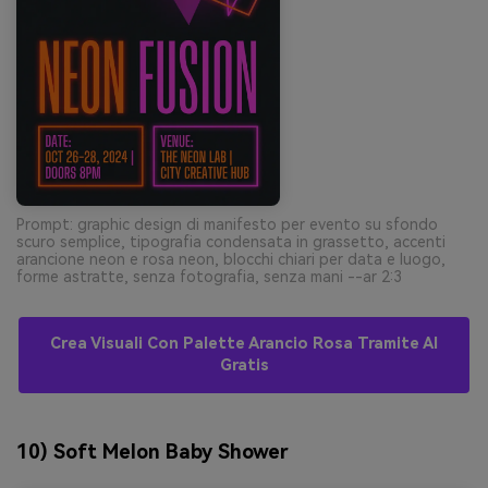
Prompt: graphic design di manifesto per evento su sfondo
scuro semplice, tipografia condensata in grassetto, accenti
arancione neon e rosa neon, blocchi chiari per data e luogo,
forme astratte, senza fotografia, senza mani --ar 2:3
Crea Visuali Con Palette Arancio Rosa Tramite AI
Gratis
10) Soft Melon Baby Shower