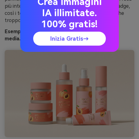
Crea immagini
più intenso per un’unica area highlight come un badge,
IA illimitate.
così i toni arancio rosa risultano premium invece che
troppo vivaci.
100% gratis!
Esempio di coral apricot beauty generato con
Inizia Gratis→
media.io