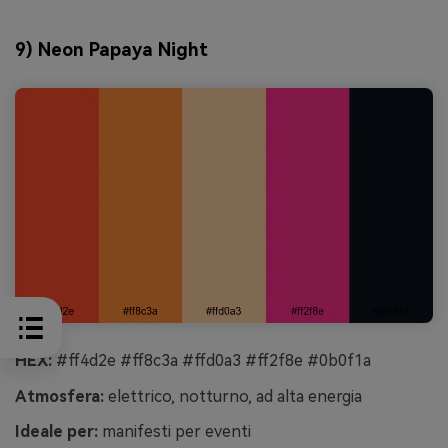
9) Neon Papaya Night
HEX:
#ff4d2e #ff8c3a #ffd0a3 #ff2f8e #0b0f1a
Atmosfera:
elettrico, notturno, ad alta energia
Ideale per:
manifesti per eventi