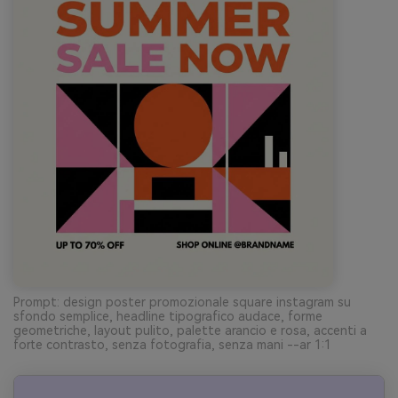
Prompt: design poster promozionale square instagram su
sfondo semplice, headline tipografico audace, forme
geometriche, layout pulito, palette arancio e rosa, accenti a
forte contrasto, senza fotografia, senza mani --ar 1:1