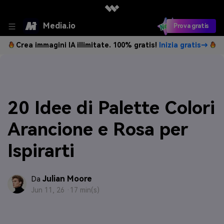
Media.io
Prova gratis
Crea immagini IA illimitate. 100% gratis!
Inizia gratis→
20 Idee di Palette Colori
Arancione e Rosa per
Ispirarti
Julian Moore
Da
Jun 11, 26 ·
17 min(s)