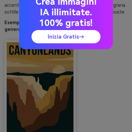
Crea immagini
accento luminoso. Consiglio: applica una texture a grana
IA illimitate.
sottile per far sembrare le forme più naturali e robuste.
100% gratis!
Esempio di immagine di tramonto sul canyon
generato con media.io
Inizia Gratis→