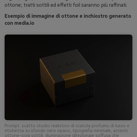
ottone; tratti sottili ed effetti foil saranno più raffinati.
Esempio di immagine di ottone e inchiostro generato
con media.io
Prompt: scatto studio realistico di scatola profumo di lusso e
etichetta su sfondo nero opaco, tipografia minimale, accenti
ottone-ocra sottili, illuminazione direzionale soffusa che