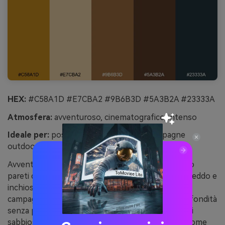
HEX:
#C58A1D #E7CBA2 #9B6B3D #5A3B2A #23333A
Atmosfera:
avventuroso, cinematografico, intenso
Ideale per:
poster di viaggio e grafica campagne
outdoor
Avventurosi e cinematografici, questi toni evocano
pareti del canyon al tramonto con un orizzonte freddo e
inchiostrato. Sono perfetti per poster di viaggio,
campagne outdoor e grafiche che richiedono profondità
senza perdere calore. Bilancia il nero-blu con i toni
sabbiosi, e usa la tonalità dorata con parsimonia come