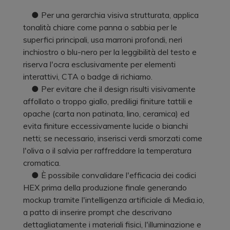
● Per una gerarchia visiva strutturata, applica
tonalità chiare come panna o sabbia per le
superfici principali, usa marroni profondi, neri
inchiostro o blu-nero per la leggibilità del testo e
riserva l'ocra esclusivamente per elementi
interattivi, CTA o badge di richiamo.
● Per evitare che il design risulti visivamente
affollato o troppo giallo, prediligi finiture tattili e
opache (carta non patinata, lino, ceramica) ed
evita finiture eccessivamente lucide o bianchi
netti; se necessario, inserisci verdi smorzati come
l'oliva o il salvia per raffreddare la temperatura
cromatica.
● È possibile convalidare l'efficacia dei codici
HEX prima della produzione finale generando
mockup tramite l'intelligenza artificiale di Media.io,
a patto di inserire prompt che descrivano
dettagliatamente i materiali fisici, l'illuminazione e