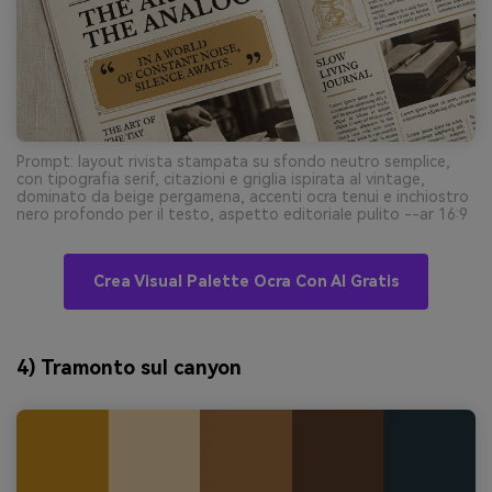
Prompt: layout rivista stampata su sfondo neutro semplice,
con tipografia serif, citazioni e griglia ispirata al vintage,
dominato da beige pergamena, accenti ocra tenui e inchiostro
nero profondo per il testo, aspetto editoriale pulito --ar 16:9
Crea Visual Palette Ocra Con AI Gratis
4) Tramonto sul canyon