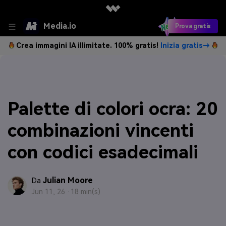
Media.io
Prova gratis
Crea immagini IA illimitate. 100% gratis!
Inizia gratis→
Palette di colori ocra: 20
combinazioni vincenti
con codici esadecimali
Julian Moore
Da
Jun 11, 26 ·
18 min(s)