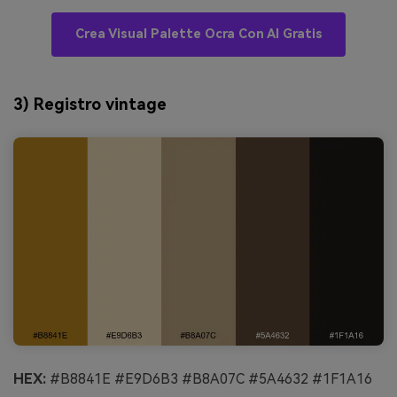
Crea Visual Palette Ocra Con AI Gratis
3) Registro vintage
HEX:
#B8841E #E9D6B3 #B8A07C #5A4632 #1F1A16