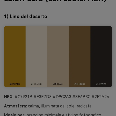
1) Lino del deserto
HEX:
#C7921B #F3E7D3 #D9C2A3 #8E6B3C #2F2A24
Atmosfera:
calma, illuminata dal sole, radicata
Ideale per:
branding minimale e styling fotografico