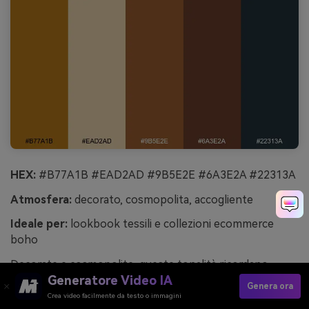
HEX:
#B77A1B #EAD2AD #9B5E2E #6A3E2A #22313A
Atmosfera:
decorato, cosmopolita, accogliente
Ideale per:
lookbook tessili e collezioni ecommerce
boho
Decorate e cosmopolite, queste tonalità ricordano
Generatore Video IA
tappeti intrecciati, cinghie di pelle e ombre blu
Genera ora
crepuscolari. Funzionano bene per lookbook tessili,
Crea video facilmente da testo o immagini