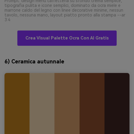
Prompt: design menù caffetteria su sfondo crema semplice,
tipografia pulita e icone semplici, dominato da ocra miele e
marrone caldo del legno con linee decorative minime, nessun
tavolo, nessuna mano, layout piatto pronto alla stampa --ar
3:4
Crea Visual Palette Ocra Con AI Gratis
6) Ceramica autunnale