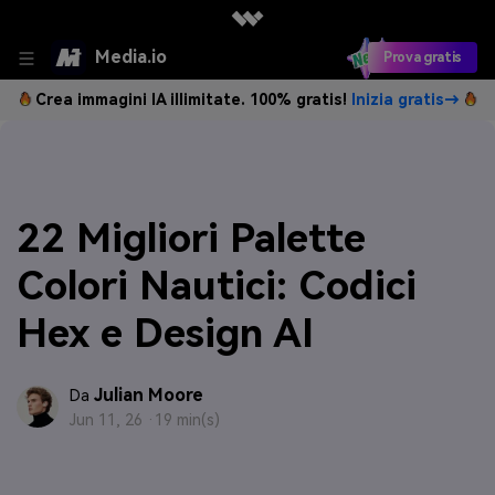
Media.io
Prova gratis
Crea immagini IA illimitate. 100% gratis!
Inizia gratis→
22 Migliori Palette
Colori Nautici: Codici
Hex e Design AI
Julian Moore
Da
Jun 11, 26 ·
19 min(s)