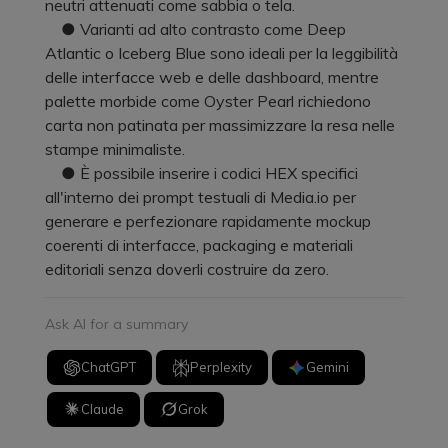
neutri attenuati come sabbia o tela.
● Varianti ad alto contrasto come Deep
Atlantic o Iceberg Blue sono ideali per la leggibilità
delle interfacce web e delle dashboard, mentre
palette morbide come Oyster Pearl richiedono
carta non patinata per massimizzare la resa nelle
stampe minimaliste.
● È possibile inserire i codici HEX specifici
all'interno dei prompt testuali di Media.io per
generare e perfezionare rapidamente mockup
coerenti di interfacce, packaging e materiali
editoriali senza doverli costruire da zero.
Ask AI for a summary
ChatGPT
Perplexity
Gemini
Claude
Grok