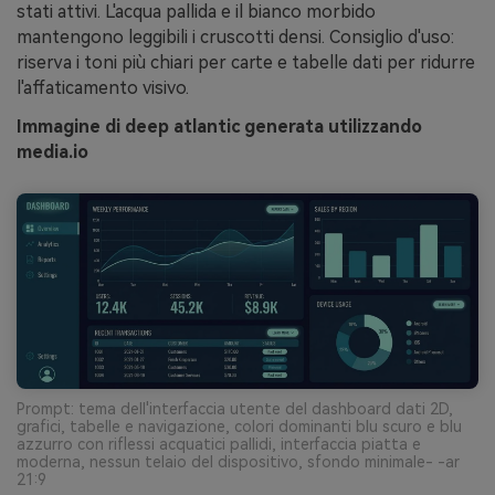
stati attivi. L'acqua pallida e il bianco morbido
mantengono leggibili i cruscotti densi. Consiglio d'uso:
riserva i toni più chiari per carte e tabelle dati per ridurre
l'affaticamento visivo.
Immagine di deep atlantic generata utilizzando
media.io
Prompt: tema dell'interfaccia utente del dashboard dati 2D,
grafici, tabelle e navigazione, colori dominanti blu scuro e blu
azzurro con riflessi acquatici pallidi, interfaccia piatta e
moderna, nessun telaio del dispositivo, sfondo minimale- -ar
21:9