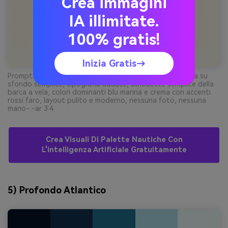
Crea immagini
IA illimitate.
100% gratis!
Inizia Gratis→
Prompt: poster grafico dell'evento per una regata estiva su
sfondo semplice, tipografia audace, silhouette semplice della
barca a vela, colori dominanti blu marina e crema con accenti
rossi faro, layout pulito e moderno, nessuna foto, nessuna
mano- -ar 3:4
Crea Visuali Di Palette Nautiche Con
L'intelligenza Artificiale Gratuitamente
5) Profondo Atlantico