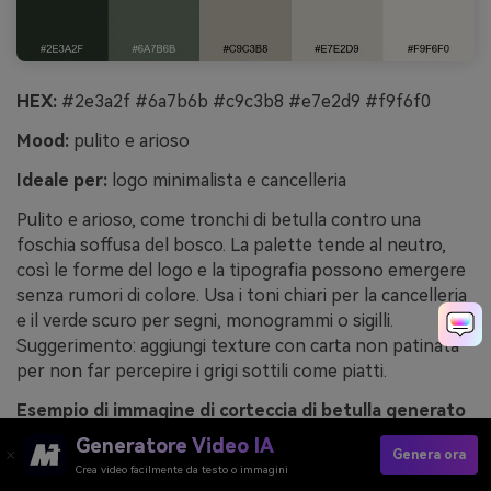
HEX:
#2e3a2f #6a7b6b #c9c3b8 #e7e2d9 #f9f6f0
Mood:
pulito e arioso
Ideale per:
logo minimalista e cancelleria
Pulito e arioso, come tronchi di betulla contro una
foschia soffusa del bosco. La palette tende al neutro,
così le forme del logo e la tipografia possono emergere
senza rumori di colore. Usa i toni chiari per la cancelleria
e il verde scuro per segni, monogrammi o sigilli.
Suggerimento: aggiungi texture con carta non patinata
per non far percepire i grigi sottili come piatti.
Esempio di immagine di corteccia di betulla generato
con media.io
Generatore Video IA
Genera ora
Crea video facilmente da testo o immagini