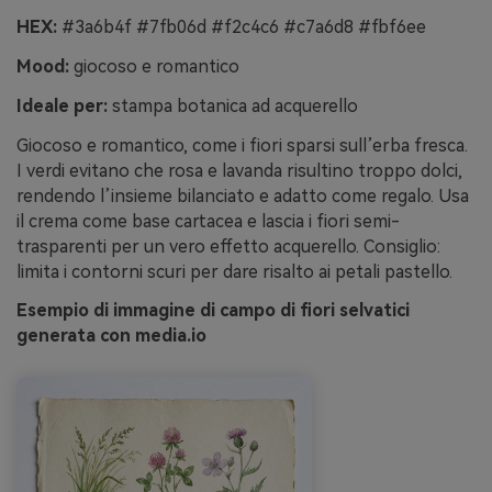
HEX:
#3a6b4f #7fb06d #f2c4c6 #c7a6d8 #fbf6ee
Mood:
giocoso e romantico
Ideale per:
stampa botanica ad acquerello
Giocoso e romantico, come i fiori sparsi sull’erba fresca.
I verdi evitano che rosa e lavanda risultino troppo dolci,
rendendo l’insieme bilanciato e adatto come regalo. Usa
il crema come base cartacea e lascia i fiori semi-
trasparenti per un vero effetto acquerello. Consiglio:
limita i contorni scuri per dare risalto ai petali pastello.
Esempio di immagine di campo di fiori selvatici
generata con media.io