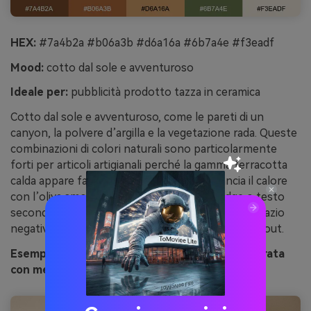
HEX:
#7a4b2a #b06a3b #d6a16a #6b7a4e #f3eadf
Mood:
cotto dal sole e avventuroso
Ideale per:
pubblicità prodotto tazza in ceramica
Cotto dal sole e avventuroso, come le pareti di un
canyon, la polvere d’argilla e la vegetazione rada. Queste
combinazioni di colori naturali sono particolarmente
forti per articoli artigianali perché la gamma terracotta
calda appare fatta a mano e autentica. Bilancia il calore
con l’oliva smorzata come accento per badge o testo
secondario. Consiglio: usa il sabbia pallida come spazio
negativo per evitare che i marroni sovrastino il layout.
Esempio di immagine di argilla del canyon generata
con media.io