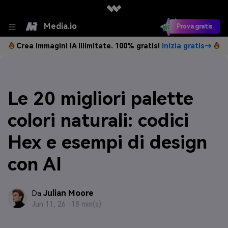
Media.io
Prova gratis
Crea immagini IA illimitate. 100% gratis!
Inizia gratis→
Le 20 migliori palette
colori naturali: codici
Hex e esempi di design
con AI
Julian Moore
Da
Jun 11, 26 ·
18 min(s)