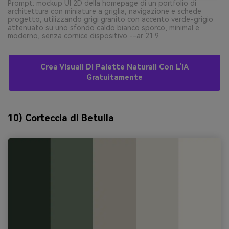
Prompt: mockup UI 2D della homepage di un portfolio di
architettura con miniature a griglia, navigazione e schede
progetto, utilizzando grigi granito con accento verde-grigio
attenuato su uno sfondo caldo bianco sporco, minimal e
moderno, senza cornice dispositivo --ar 21:9
Crea Visuali Di Palette Naturali Con L’IA
Gratuitamente
10) Corteccia di Betulla