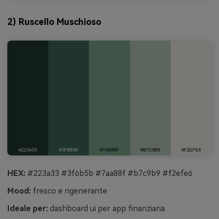
2) Ruscello Muschioso
HEX:
#223a33 #3f6b5b #7aa88f #b7c9b9 #f2efe6
Mood:
fresco e rigenerante
Ideale per:
dashboard ui per app finanziaria