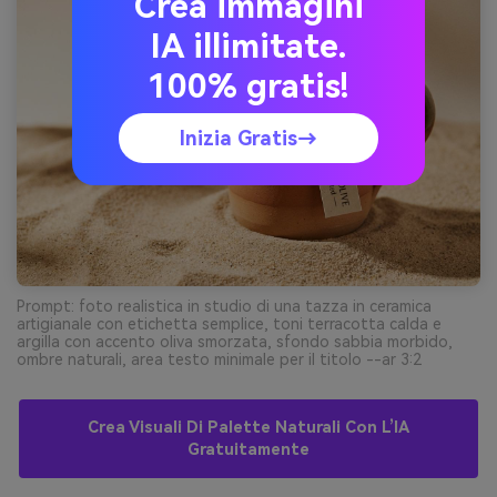
Crea immagini
IA illimitate.
100% gratis!
Inizia Gratis→
Prompt: foto realistica in studio di una tazza in ceramica
artigianale con etichetta semplice, toni terracotta calda e
argilla con accento oliva smorzata, sfondo sabbia morbido,
ombre naturali, area testo minimale per il titolo --ar 3:2
Crea Visuali Di Palette Naturali Con L’IA
Gratuitamente