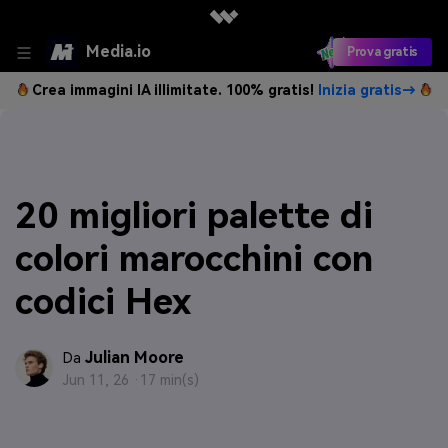
Media.io
Prova gratis
Crea immagini IA illimitate. 100% gratis!
Inizia gratis→
20 migliori palette di
colori marocchini con
codici Hex
Julian Moore
Da
Jun 11, 26 ·
17 min(s)