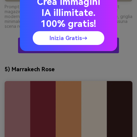
Crea immagini
Prompt: doppia pagina lookbook moda editoriale, layout
IA illimitate.
magazine pulito con blocchi immagini grandi e titoli serif
moderni, indaco e osso dominanti con accenti in ottone, griglia
100% gratis!
minimale, design pronto per stampa, nessuna mano, nessuna
scena reale --ar 21:9
Inizia Gratis→
Crea Visual Marocchine Con L'AI Gratis
5) Marrakech Rose