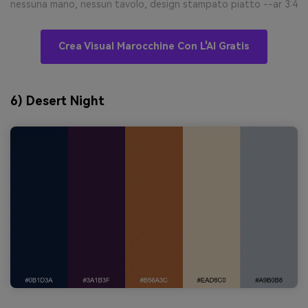
nessuna mano, nessun tavolo, design stampato piatto --ar 3:4
Crea Visual Marocchine Con L'AI Gratis
6) Desert Night