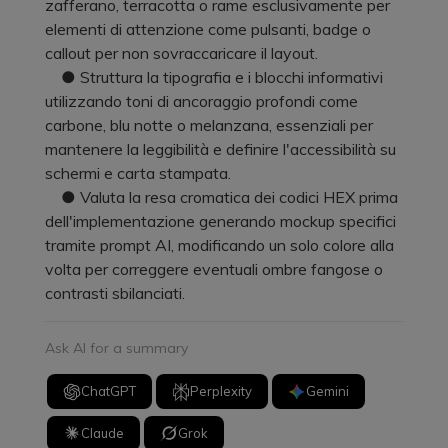
zafferano, terracotta o rame esclusivamente per
elementi di attenzione come pulsanti, badge o
callout per non sovraccaricare il layout.
● Struttura la tipografia e i blocchi informativi
utilizzando toni di ancoraggio profondi come
carbone, blu notte o melanzana, essenziali per
mantenere la leggibilità e definire l'accessibilità su
schermi e carta stampata.
● Valuta la resa cromatica dei codici HEX prima
dell'implementazione generando mockup specifici
tramite prompt AI, modificando un solo colore alla
volta per correggere eventuali ombre fangose o
contrasti sbilanciati.
Ask AI for a summary
ChatGPT
Perplexity
Gemini
Claude
Grok