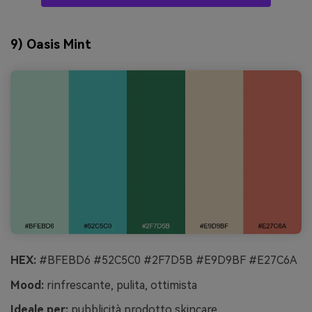
9) Oasis Mint
HEX:
#BFEBD6 #52C5C0 #2F7D5B #E9D9BF #E27C6A
Mood:
rinfrescante, pulita, ottimista
Ideale per:
pubblicità prodotto skincare