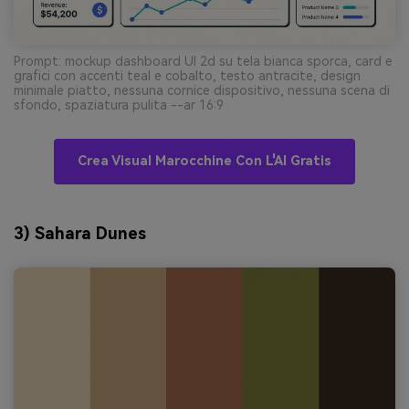
Prompt: mockup dashboard UI 2d su tela bianca sporca, card e
grafici con accenti teal e cobalto, testo antracite, design
minimale piatto, nessuna cornice dispositivo, nessuna scena di
sfondo, spaziatura pulita --ar 16:9
Crea Visual Marocchine Con L'AI Gratis
3) Sahara Dunes