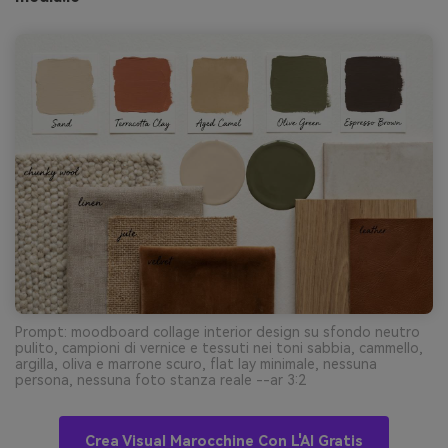
Prompt: moodboard collage interior design su sfondo neutro
pulito, campioni di vernice e tessuti nei toni sabbia, cammello,
argilla, oliva e marrone scuro, flat lay minimale, nessuna
persona, nessuna foto stanza reale --ar 3:2
Crea Visual Marocchine Con L'AI Gratis