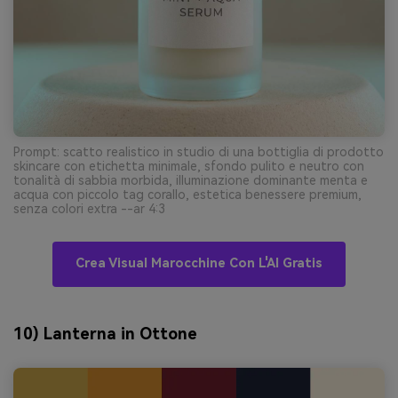
Prompt: scatto realistico in studio di una bottiglia di prodotto
skincare con etichetta minimale, sfondo pulito e neutro con
tonalità di sabbia morbida, illuminazione dominante menta e
acqua con piccolo tag corallo, estetica benessere premium,
senza colori extra --ar 4:3
Crea Visual Marocchine Con L'AI Gratis
10) Lanterna in Ottone