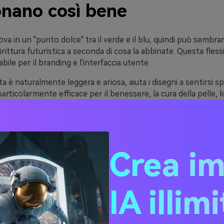
onano così bene
ova in un "punto dolce" tra il verde e il blu, quindi può sembra
rittura futuristica a seconda di cosa la abbinate. Questa flessi
bile per il branding e l'interfaccia utente.
a è naturalmente leggera e ariosa, aiuta i disegni a sentirsi sp
articolarmente efficace per il benessere, la cura della pelle, lo 
 di prodotto dove chiarezza e calma contano.
a bene anche con il contrasto: le marine profonde e i carbo
utri caldi aggiungono morbidezza e gli accenti brillanti (corallo
asformano in un'affermazione che attira l'attenzione.
Crea i
ee di tavolozza di colori 
IA illim
odici esagonali)