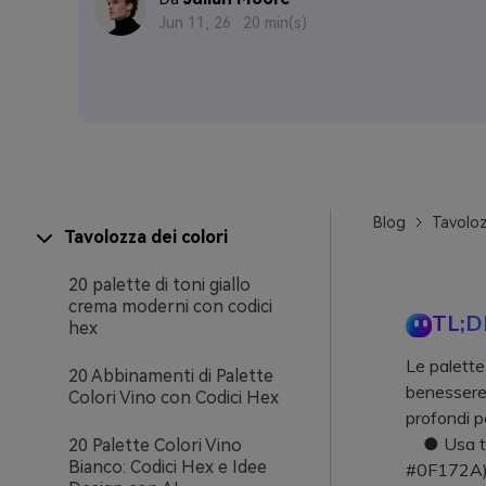
Jun 11, 26 ·
20 min(s)
Blog
Tavoloz
Tavolozza dei colori
20 palette di toni giallo
crema moderni con codici
TL;D
hex
Le palette
20 Abbinamenti di Palette
benessere,
Colori Vino con Codici Hex
profondi pe
● Usa ton
20 Palette Colori Vino
Bianco: Codici Hex e Idee
#0F172A) p