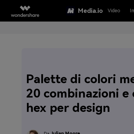
Media.io
Video
I
Palette di colori m
20 combinazioni e 
hex per design
Julian Moore
Da