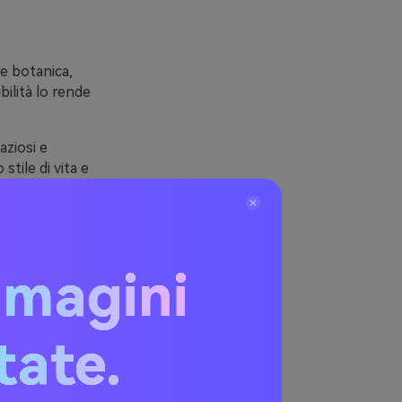
re botanica,
bilità lo rende
aziosi e
stile di vita e
ni aggiungono
, burro,
mmagini
menta
itate.