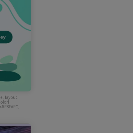
e, layout
olori
o#F8FAFC,