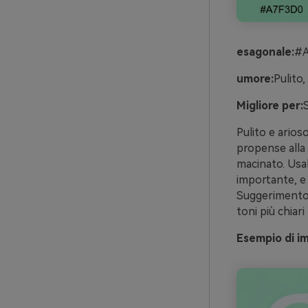
esagonale:
#A
umore:
Pulito,
Migliore per:
Pulito e arios
propense alla 
macinato. Usal
importante, e 
Suggerimento: 
toni più chiar
Esempio di i