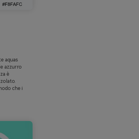
ste aquas
de azzurro
zza è
zolato.
modo che i