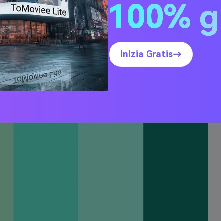
100% g
io Seafoam
Inizia Gratis→