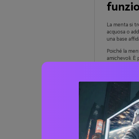
funzi
La menta si tr
acquosa o addi
una base affida
Poiché la ment
amichevoli. È p
le esperienze
La menta gioc
struttura, i ne
cobalto) la tr
20+ id
(con c