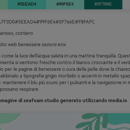
7F3D0#5EEAD4#99F6E4#0F766E#F8FAFC
 arioso, costiero
Sito web benessere sezioni eroi
o come la luce dell'acqua salata in una mattina tranquilla. Que
menta si sentono fresche contro il bianco croccante e il ver
o per le pagine di benessere o cura della pelle dove la chiare
abbinalo a tipografia grigio morbido o accenti in metallo spaz
mantenere il blu più scuro per i pulsanti e la navigazione in 
i possano respirare.
mmagine di seafoam studio generato utilizzando media.io