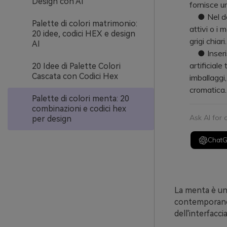
Design con AI
fornisce u
● Nel desig
Palette di colori matrimonio:
attivi o i 
20 idee, codici HEX e design
grigi chiari.
AI
● Inserisc
artificial
20 Idee di Palette Colori
Cascata con Codici Hex
imballaggi
cromatica.
Palette di colori menta: 20
combinazioni e codici hex
Ask AI for
per design
Chat
La menta è un
contemporane
dell'interfacc