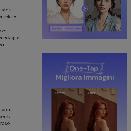
 stati
i caldi o
enza
 mockup di
za
lmante
mento
roso.