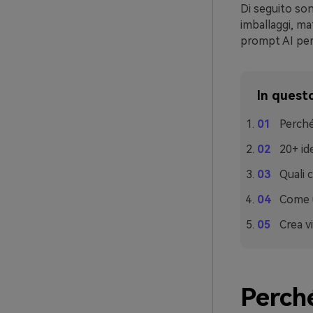
Di seguito son
imballaggi, ma
prompt AI per 
In questo
Perché
20+ id
Quali 
Come u
Crea vi
Perché