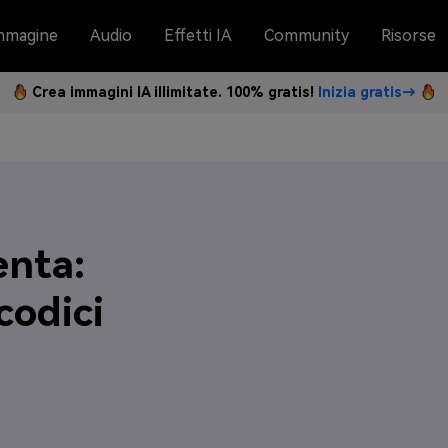
mmagine
Audio
Effetti IA
Community
Risorse
Crea immagini IA illimitate. 100% gratis!
Inizia gratis→
enta:
codici