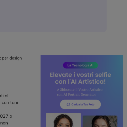
x per design
ti al
 con toni
1827 o
 non