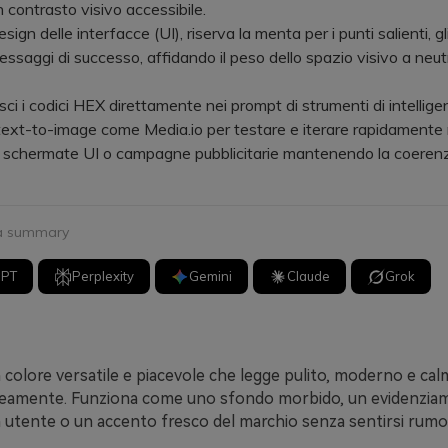
n contrasto visivo accessibile.
n delle interfacce (UI), riserva la menta per i punti salienti, gli
messaggi di successo, affidando il peso dello spazio visivo a neutr
i i codici HEX direttamente nei prompt di strumenti di intellig
e text-to-image come Media.io per testare e iterare rapidamente
, schermate UI o campagne pubblicitarie mantenendo la coeren
 a summary
GPT
Perplexity
Gemini
Claude
Grok
 colore versatile e piacevole che legge pulito, moderno e ca
amente. Funziona come uno sfondo morbido, un evidenzia
ia utente o un accento fresco del marchio senza sentirsi rumo