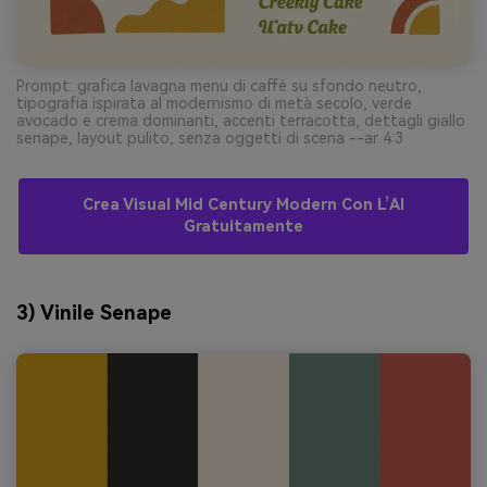
Prompt: grafica lavagna menu di caffè su sfondo neutro,
tipografia ispirata al modernismo di metà secolo, verde
avocado e crema dominanti, accenti terracotta, dettagli giallo
senape, layout pulito, senza oggetti di scena --ar 4:3
Crea Visual Mid Century Modern Con L’AI
Gratuitamente
3) Vinile Senape