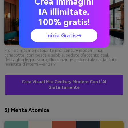
Crea immagini
IA illimitate.
100% gratis!
Inizia Gratis→
Prompt: interno ristorante mid-century modern, muri
terracotta, toni pesca e sabbia, sedute d'accento teal,
dettagli in legno scuro, illuminazione ambientale calda, foto
realistica d’interni --ar 21:9
Crea Visual Mid Century Modern Con L’AI
Gratuitamente
5) Menta Atomica