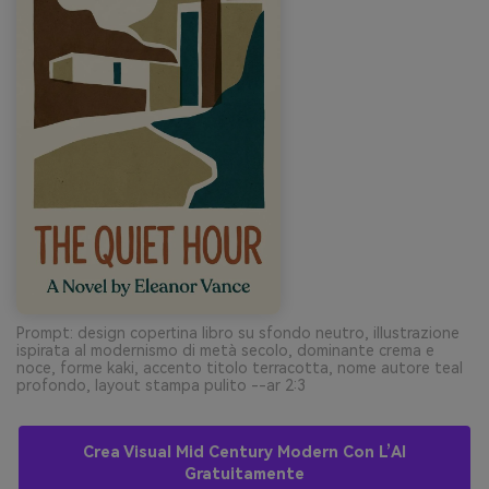
Prompt: design copertina libro su sfondo neutro, illustrazione
ispirata al modernismo di metà secolo, dominante crema e
noce, forme kaki, accento titolo terracotta, nome autore teal
profondo, layout stampa pulito --ar 2:3
Crea Visual Mid Century Modern Con L’AI
Gratuitamente