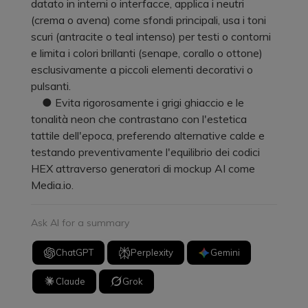
datato in interni o interfacce, applica i neutri
(crema o avena) come sfondi principali, usa i toni
scuri (antracite o teal intenso) per testi o contorni
e limita i colori brillanti (senape, corallo o ottone)
esclusivamente a piccoli elementi decorativi o
pulsanti.
● Evita rigorosamente i grigi ghiaccio e le
tonalità neon che contrastano con l'estetica
tattile dell'epoca, preferendo alternative calde e
testando preventivamente l'equilibrio dei codici
HEX attraverso generatori di mockup AI come
Media.io.
Ask AI for a summary
ChatGPT
Perplexity
Gemini
Claude
Grok