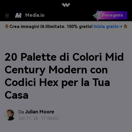
Media.io
Prova gratis
Crea immagini IA illimitate. 100% gratis!
Inizia gratis→
20 Palette di Colori Mid
Century Modern con
Codici Hex per la Tua
Casa
Julian Moore
Da
Jun 11, 26 ·
17 min(s)