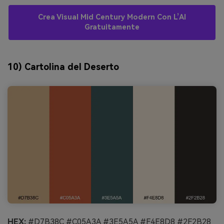
Crea Visual Mid Century Modern Con L’AI
Gratuitamente
10) Cartolina del Deserto
HEX:
#D7B38C #C05A3A #3E5A5A #F4E8D8 #2F2B28