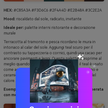
HEX:
#C85A3A #F3D6C6 #2F4A4D #E2B48A #3C2E2A
Mood:
riscaldato dal sole, radicato, invitante
Ideale per:
palette interni ristorante e decorazione
murale
Terracotta al tramonto e pesca ricordano le mura in
intonaco al calar del sole. Aggiungi teal scuro per il
contrasto su tappezzeria o cornici, quindi usa cacao per
ancorare pavimenti e legni. Questa palette si esprime al
meglio quando pesca e sabbia dominano e il teal è usato
come accento. Consiglio: aggiungi texture come lino e
ceramiche opache per mantenere la raffinatezza del
calore.
Esempio d'immagine "terracotta tramonto" generata
con media.io