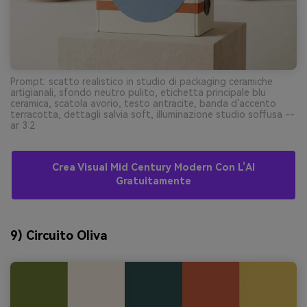
Prompt: scatto realistico in studio di packaging ceramiche
artigianali, sfondo neutro pulito, etichetta principale blu
ceramica, scatola avorio, testo antracite, banda d’accento
terracotta, dettagli salvia soft, illuminazione studio soffusa --
ar 3:2
Crea Visual Mid Century Modern Con L’AI
Gratuitamente
9) Circuito Oliva