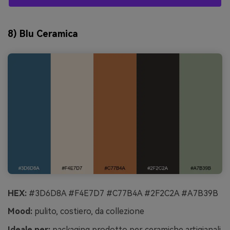
8) Blu Ceramica
HEX:
#3D6D8A #F4E7D7 #C77B4A #2F2C2A #A7B39B
Mood:
pulito, costiero, da collezione
Ideale per:
packaging prodotto per ceramiche artigianali