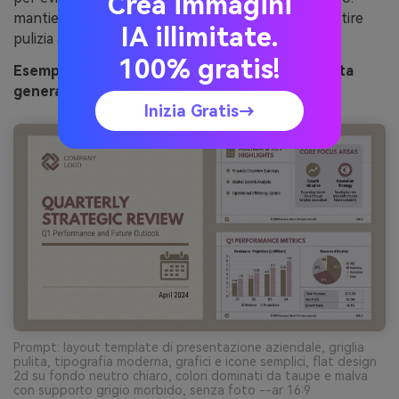
Crea immagini
mantieni i grafici al massimo a due colori per garantire
IA illimitate.
pulizia al template.
100% gratis!
Esempio di immagine di ufficio prugna affumicata
generata con media.io
Inizia Gratis→
Prompt: layout template di presentazione aziendale, griglia
pulita, tipografia moderna, grafici e icone semplici, flat design
2d su fondo neutro chiaro, colori dominati da taupe e malva
con supporto grigio morbido, senza foto --ar 16:9