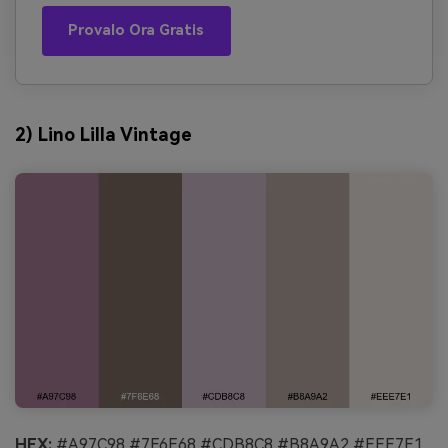
Provalo Ora Gratis
2) Lino Lilla Vintage
HEX:
#A97C98 #7F6E68 #CDB8C8 #B8A9A2 #EEE7E1