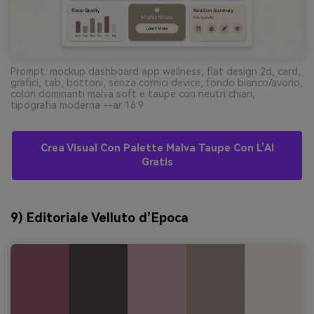
Prompt: mockup dashboard app wellness, flat design 2d, card,
grafici, tab, bottoni, senza cornici device, fondo bianco/avorio,
colori dominanti malva soft e taupe con neutri chiari,
tipografia moderna --ar 16:9
Crea Visual Con Palette Malva Taupe Con L’AI
Gratis
9) Editoriale Velluto d’Epoca