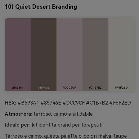
10) Quiet Desert Branding
HEX:
#B693A1 #85746E #DCC9CF #C1B7B2 #F6F2ED
Atmosfera:
terroso, calmo e affidabile
Ideale per:
kit identità brand per terapeuti
Terroso e calmo, questa palette di colori malva-taupe