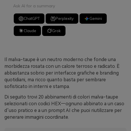
Ask AI for a summary
ChatGPT
Perplexity
Gemini
Claude
Grok
Il malva-taupe è un neutro moderno che fonde una
morbidezza rosata con un calore terroso e radicato. È
abbastanza sobrio per interfacce grafiche e branding
quotidiani, ma ricco quanto basta per sembrare
sofisticato in interni e stampa.
Di seguito trovi 20 abbinamenti di colori malva-taupe
selezionati con codici HEX—ognuno abbinato a un caso
d’uso pratico e a un prompt AI che puoi riutilizzare per
generare immagini coordinate.