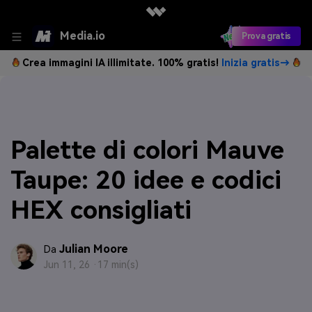
Media.io
Prova gratis
Crea immagini IA illimitate. 100% gratis!
Inizia gratis→
Palette di colori Mauve
Taupe: 20 idee e codici
HEX consigliati
Julian Moore
Da
Jun 11, 26 ·
17 min(s)