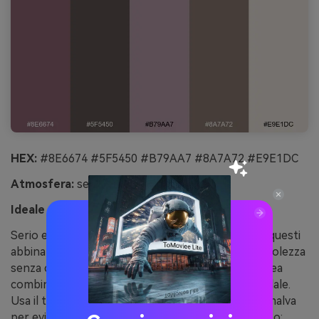
HEX:
#8E6674 #5F5450 #B79AA7 #8A7A72 #E9E1DC
Atmosfera:
serio, discreto e sicuro
Ideale per:
template presentazione aziendale
Serio e silenzioso, come fumo su velluto prugna, questi
abbinamenti di malva taupe trasferiscono autorevolezza
senza contrasti forti. Il range dal malva al taupe crea
combinazioni mature, ideali per storytelling aziendale.
Usa il taupe più scuro per titoli e grafici, riserva il malva
per evidenziare punti e annotazioni. Consiglio d’uso: