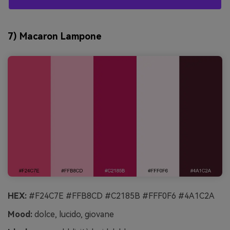
7) Macaron Lampone
HEX:
#F24C7E #FFB8CD #C2185B #FFF0F6 #4A1C2A
Mood:
dolce, lucido, giovane