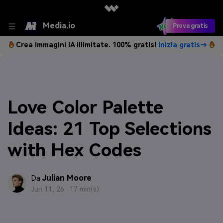
Media.io
Prova gratis
Crea immagini IA illimitate. 100% gratis!
Inizia gratis→
Love Color Palette
Ideas: 21 Top Selections
with Hex Codes
Julian Moore
Da
Jun 11, 26 ·
17 min(s)