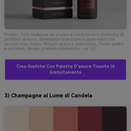
Prompt: foto realistica da studio di confezione e etichetta di
profumo di lusso, dominante rosa scuro e quasi-nero con
accenti rosa chiaro, finitura opaca e embossata, fondo pulito
e uniforme, design premium minimalista --ar 3:2
Crea Grafiche Con Palette D’amore Tramite IA
Gratuitamente
3) Champagne al Lume di Candela