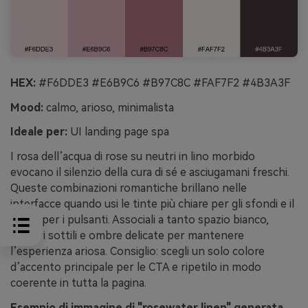
HEX:
#F6DDE3 #E6B9C6 #B97C8C #FAF7F2 #4B3A3F
Mood:
calmo, arioso, minimalista
Ideale per:
UI landing page spa
I rosa dell’acqua di rose su neutri in lino morbido
evocano il silenzio della cura di sé e asciugamani freschi.
Queste combinazioni romantiche brillano nelle
interfacce quando usi le tinte più chiare per gli sfondi e il
malva per i pulsanti. Associali a tanto spazio bianco,
divisori sottili e ombre delicate per mantenere
l’esperienza ariosa. Consiglio: scegli un solo colore
d’accento principale per le CTA e ripetilo in modo
coerente in tutta la pagina.
Esempio di immagine di "rosewater linen" generata