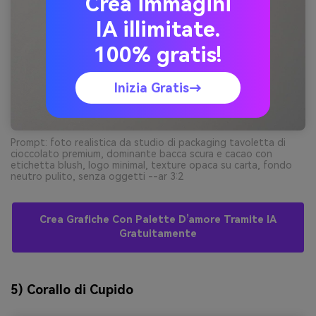
Crea immagini
IA illimitate.
100% gratis!
Inizia Gratis→
Prompt: foto realistica da studio di packaging tavoletta di
cioccolato premium, dominante bacca scura e cacao con
etichetta blush, logo minimal, texture opaca su carta, fondo
neutro pulito, senza oggetti --ar 3:2
Crea Grafiche Con Palette D’amore Tramite IA
Gratuitamente
5) Corallo di Cupido