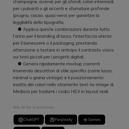
champagne, avena) per gli sfondi, colori intermedi
per i pulsanti o gli accenti e sfumature profonde
(prugna, cacao, quasi nero) per garantire la
leggibilità della tipografia.
● Applica queste combinazioni durante tutto
l'anno per il branding di lusso, l'interfaccia utente
per il benessere o il packaging, prestando
attenzione a testare in anticipo il contrasto visivo
sui testi piccoli per i progetti digitali.
● Genera rapidamente mockup coerenti
inserendo descrittori di stile specifici (come lusso,
minimal o grana vintage) e il posizionamento
esatto dei colori nello strumento text-to-image di
Media.io per tradurre i codici HEX in layout reali.
Ask AI for a summary
ChatGPT
Perplexity
Gemini