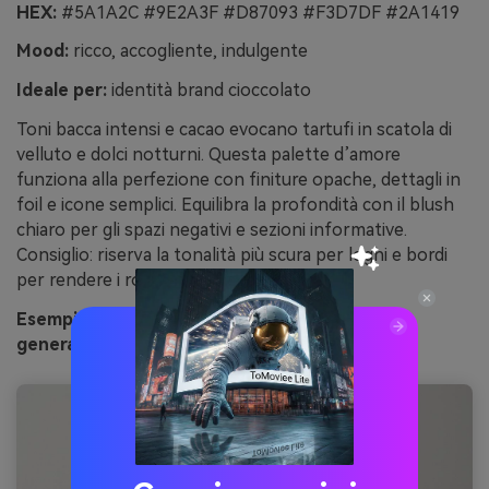
HEX:
#5A1A2C #9E2A3F #D87093 #F3D7DF #2A1419
Mood:
ricco, accogliente, indulgente
Ideale per:
identità brand cioccolato
Toni bacca intensi e cacao evocano tartufi in scatola di
velluto e dolci notturni. Questa palette d’amore
funziona alla perfezione con finiture opache, dettagli in
foil e icone semplici. Equilibra la profondità con il blush
chiaro per gli spazi negativi e sezioni informative.
Consiglio: riserva la tonalità più scura per loghi e bordi
per rendere i rosa ancora più dolci.
Esempio di immagine tartufo ai frutti di bosco
generata con media.io