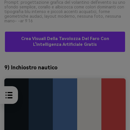
Prompt: progettazione grafica del volantino dell'evento su uno
sfondo semplice, corallo e albicocca come colori dominanti con
tipografia blu intenso e piccoli accenti acquatici, forme
geometriche audaci, layout moderno, nessuna foto, nessuna
mano- -ar 9:16
Crea Visuali Della Tavolozza Del Faro Con
L'intelligenza Artificiale Gratis
9) Inchiostro nautico