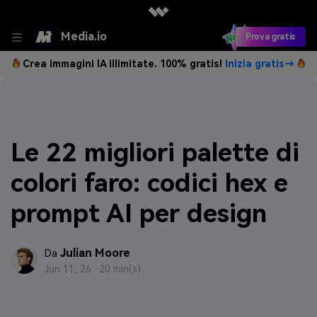
Media.io
Prova gratis
Crea immagini IA illimitate. 100% gratis!
Inizia gratis→
Le 22 migliori palette di
colori faro: codici hex e
prompt AI per design
Julian Moore
Da
Jun 11, 26 ·
20 min(s)