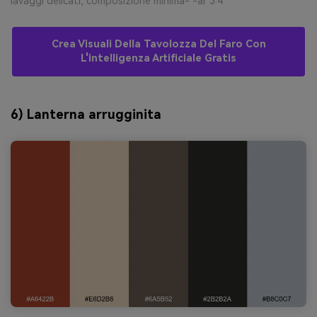
lavaggi delicati, composizione minima- -ar 3:4
Crea Visuali Della Tavolozza Del Faro Con
L'intelligenza Artificiale Gratis
6) Lanterna arrugginita