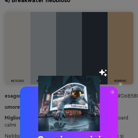
4) Breakwater nebbioso
esagonale:
#E7E3DD#BFC6CC#7B8A96#2F3C46#D6B58
umore:
nebbioso, moderno, a terra
Migliore per:
Presentazioni di architettura e dashboard
calmi
Nebbioso e moderno, come un frantumonete che si