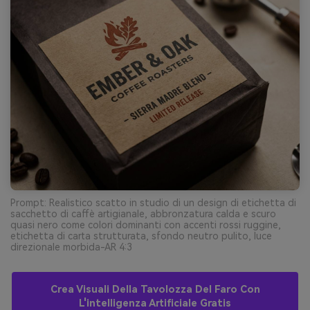
Prompt: Realistico scatto in studio di un design di etichetta di
sacchetto di caffè artigianale, abbronzatura calda e scuro
quasi nero come colori dominanti con accenti rossi ruggine,
etichetta di carta strutturata, sfondo neutro pulito, luce
direzionale morbida-AR 4:3
Crea Visuali Della Tavolozza Del Faro Con
L'intelligenza Artificiale Gratis