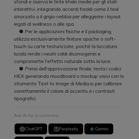
sfondi e riserva le tinte khaki medie per gli stati
interattivi, integrando accenti freddi come il teal
smorzato o il grigio nebbia per alleggerire i layout
legati al wellness o alle spa.
● Per le applicazioni fisiche e il packaging,
utilizza esclusivamente finiture opache o soft-
touch su carte testurizzate, poiché la laccatura
lucida rende i neutri caldi disomogenei e
compromette l'effetto naturale sotto la luce.
● Prima dell'approvazione finale, testa i codici
HEX generando moodboard o mockup visivi con lo
strumento Text to Image di Media.io per calibrare
correttamente il colore di accento e i contrasti
tipografici.
Ask AI for a summary
ChatGPT
Perplexity
Gemini