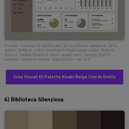
Prompt: mockup UI dashboard 2d su sfondo semplice, card,
grafici, sidebar, colori dominanti khaki beige caldo, bianco
sporco, taupe opaco e testo quasi-nero, design piatto
minimal, nessuna cornice dispositivo --ar 16:9
Crea Visuali Di Palette Khaki Beige Con AI Gratis
6) Biblioteca Silenziosa