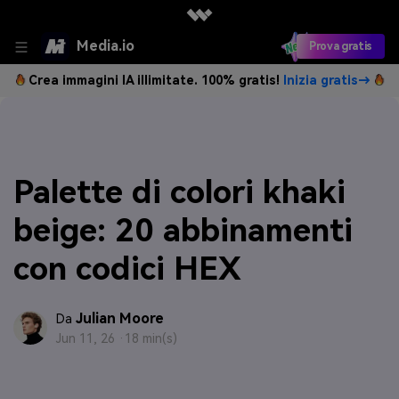
Media.io
Prova gratis
Crea immagini IA illimitate. 100% gratis!
Inizia gratis→
Palette di colori khaki
beige: 20 abbinamenti
con codici HEX
Julian Moore
Da
Jun 11, 26 ·
18 min(s)