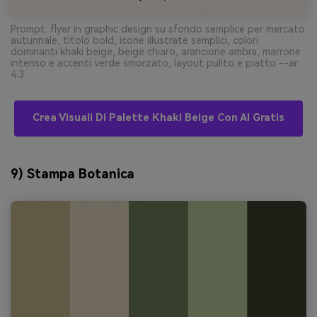
Prompt: flyer in graphic design su sfondo semplice per mercato
autunnale, titolo bold, icone illustrate semplici, colori
dominanti khaki beige, beige chiaro, arancione ambra, marrone
intenso e accenti verde smorzato, layout pulito e piatto --ar
4:3
Crea Visuali Di Palette Khaki Beige Con AI Gratis
9) Stampa Botanica