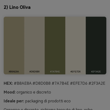
2) Lino Oliva
HEX:
#B8AE8A #D8D0B8 #7A7B4E #EFE7D6 #2F3A2E
Mood:
organico e discreto
Ideale per:
packaging di prodotti eco
Organico e discreto, richiama tessuto di lino, erbe