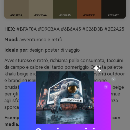
HEX:
#BFAF8A #D9CBAA #6B6A45 #C26D3B #2E2A25
Mood:
avventuroso e retrò
Ideale per:
design poster di viaggio
Avventuroso e retrò, richiama pelle consumata, taccuini
da campo e calore del tardo pomeriggio. Questa palette
khaki beige è ideale per poster di viaggio, eventi outdoor
e branding ispirato al heritage. Abbina arancione
bruciato al carbone scuro per titoli decisi e lascia il beige
per gli spazi aperti. Consiglio: aggiungi una grana tenue
agli sfondi per rafforzare la sensazione vintage senza
sporcare i colori.
Esempio d’immagine di safari vintage generato con
media.io