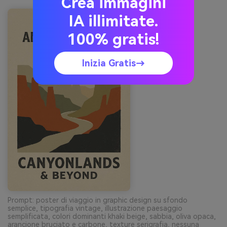
Crea immagini
IA illimitate.
100% gratis!
Inizia Gratis→
Prompt: poster di viaggio in graphic design su sfondo
semplice, tipografia vintage, illustrazione paesaggio
semplificata, colori dominanti khaki beige, sabbia, oliva opaca,
arancione bruciato e carbone, texture serigrafia, nessuna