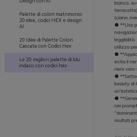
Design con AI
bianco, avo
terracotta
Palette di colori matrimonio:
(ciano, me
20 idee, codici HEX e design
● **Uso pr
AI
navigazione
leggibilità
20 Idee di Palette Colori
Cascata con Codici Hex
utilizzo pe
● **Applic
Le 20 migliori palette di blu
evita il ne
indaco con codici hex
nero vero 
● **Settor
beauty di 
un'esteti
● **Genera
nei prompt
"dominanti
risultati pre