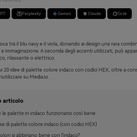
 a summary
GPT
Perplexity
Gemini
Claude
Grok
loca tra il blu navy e il viola, donando ai design una rara combi
e immaginazione. A seconda degli accenti utilizzati, può appa
o, rilassante o elettrico.
i 20 idee di palette colore indaco con codici HEX, oltre a consi
utilizzare su Media.io.
 articolo
 le palette in indaco funzionano così bene
ee di palette colore indaco (con codici HEX)
colori si abbinano bene con l'indaco?