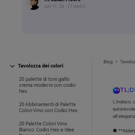
Jun 11, 26 ·
17 min(s)
Blog
Tavoloz
Tavolozza dei colori
20 palette di toni giallo
crema moderni con codici
TL;D
hex
L'indaco, c
20 Abbinamenti di Palette
autorevole
Colori Vino con Codici Hex
all'eleganz
20 Palette Colori Vino
Bianco: Codici Hex e Idee
● **Abbina