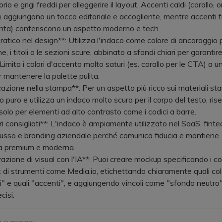
rio e grigi freddi per alleggerire il layout. Accenti caldi (corallo, o
) aggiungono un tocco editoriale e accogliente, mentre accenti f
nta) conferiscono un aspetto moderno e tech.
atico nel design**: Utilizza l'indaco come colore di ancoraggio p
, i titoli o le sezioni scure, abbinato a sfondi chiari per garantire
. Limita i colori d'accento molto saturi (es. corallo per le CTA) a u
r mantenere la palette pulita.
azione nella stampa**: Per un aspetto più ricco sui materiali sta
ro puro e utilizza un indaco molto scuro per il corpo del testo, ris
solo per elementi ad alto contrasto come i codici a barre.
i consigliati**: L'indaco è ampiamente utilizzato nel SaaS, finte
lusso e branding aziendale perché comunica fiducia e mantiene
ca premium e moderna.
zione di visual con l'IA**: Puoi creare mockup specificando i c
 di strumenti come Media.io, etichettando chiaramente quali col
" e quali "accenti", e aggiungendo vincoli come "sfondo neutro"
cisi.