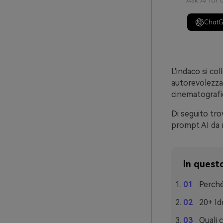
Ask AI for
Chat
L'indaco si col
autorevolezza 
cinematografic
Di seguito trov
prompt AI da ri
In questo
Perché
20+ Id
Quali 