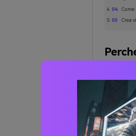
Come u
Crea vi
Perché
così 
L'indaco offre
gerarchia, ma 
semplice blu n
Inoltre, è est
supporta testi 
come inchiostr
Soprattutto, l