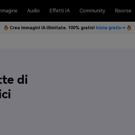
mmagine
Audio
Effetti IA
Community
Risorse
Crea immagini IA illimitate. 100% gratis!
Inizia gratis→
tte di
ci