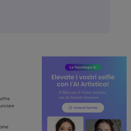
 offre
nunciare
come