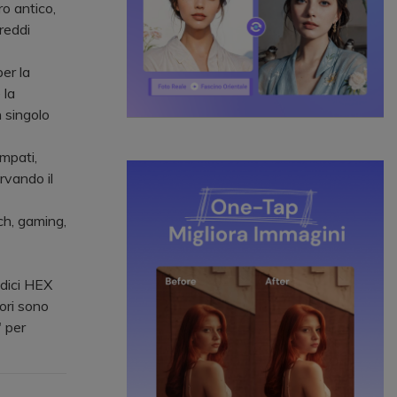
ro antico,
reddi
er la
 la
n singolo
mpati,
ervando il
ch, gaming,
odici HEX
ori sono
 per