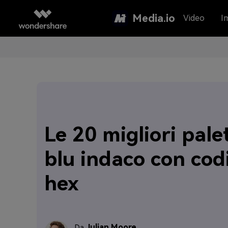
Media.io
Video
I
Le 20 migliori pale
blu indaco con codi
hex
Julian Moore
Da