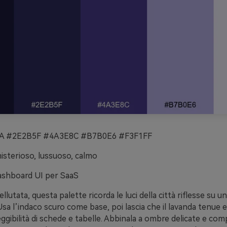
 #2E2B5F #4A3E8C #B7B0E6 #F3F1FF
sterioso, lussuoso, calmo
shboard UI per SaaS
llutata, questa palette ricorda le luci della città riflesse su un 
a l’indaco scuro come base, poi lascia che il lavanda tenue e 
leggibilità di schede e tabelle. Abbinala a ombre delicate e co