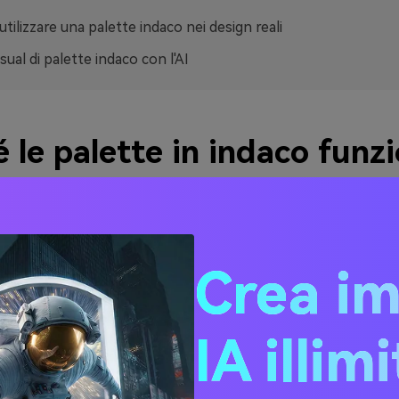
tilizzare una palette indaco nei design reali
sual di palette indaco con l'AI
 le palette in indaco funz
bene
 un contrasto naturale: è abbastanza scuro da definire il layou
mantiene una sottile sfumatura viola che risulta più raffinata 
Crea i
avy.
remamente versatile su diversi media. Nell’interfaccia utente, 
IA illim
bianchi ben leggibili e una visualizzazione dati pulita; nella s
o ricco e si abbina magnificamente a tonalità di carta calde.
’indaco si abbina sia ad accenti freddi sia caldi—menta, ciano, c