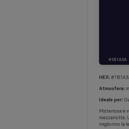
HEX:
#1B1A3A
Atmosfera:
mi
Ideale per:
Da
Misteriosa e ve
mezzanotte. Us
migliorino la 