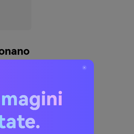
ionano
t e creare
rispetto al
mmagini
l'indaco
itate.
tampa, si legge
orallo, oro,