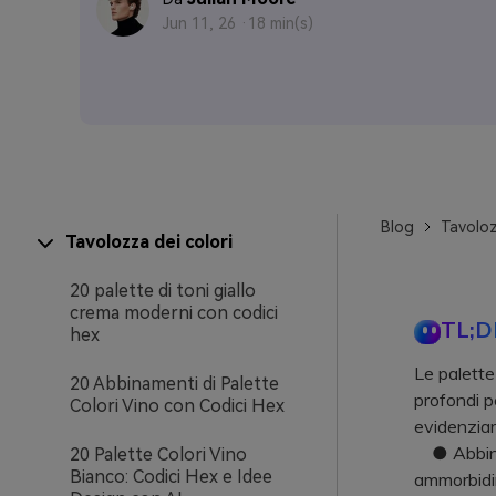
Jun 11, 26 ·
18 min(s)
Blog
Tavoloz
Tavolozza dei colori
20 palette di toni giallo
crema moderni con codici
TL;D
hex
Le palette
20 Abbinamenti di Palette
profondi pe
Colori Vino con Codici Hex
evidenziar
● Abbina q
20 Palette Colori Vino
Bianco: Codici Hex e Idee
ammorbidir