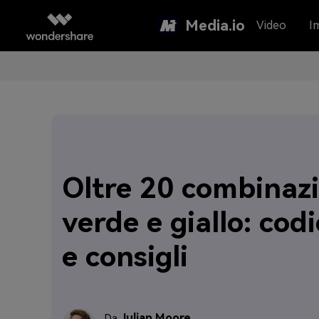
Media.io
Video
I
Oltre 20 combinazi
verde e giallo: codi
e consigli
Julian Moore
Da