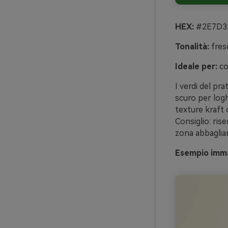
HEX:
#2E7D32
Tonalità:
fres
Ideale per:
co
I verdi del pra
scuro per loghi
texture kraft
Consiglio: rise
zona abbaglia
Esempio imma