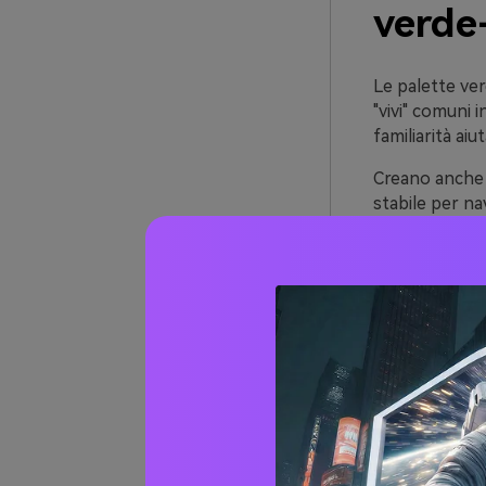
verde-
Le palette ver
"vivi" comuni 
familiarità aiu
Creano anche 
stabile per na
CTA, badge e 
La cosa miglio
ed elettrico (
Più di
(con 