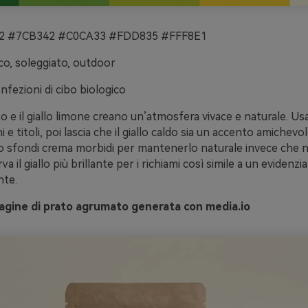
 #7CB342 #C0CA33 #FDD835 #FFF8E1
co, soleggiato, outdoor
nfezioni di cibo biologico
to e il giallo limone creano un’atmosfera vivace e naturale. Usa
 e titoli, poi lascia che il giallo caldo sia un accento amichev
 o sfondi crema morbidi per mantenerlo naturale invece che 
rva il giallo più brillante per i richiami così simile a un evidenz
nte.
gine di prato agrumato generata con media.io