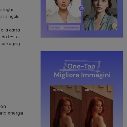
 loghi,
 un singolo
 e la carta
I da testo
 packaging
con
tano energia