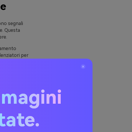
ne
ono segnali
re. Questa
ere.
ndamento
denziatori per
ema) a energico
mmagini
ialle
itate.