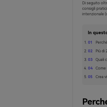
Di seguito olt
consigli prati
intenzionale 
In questo
Perché
Più di
Quali 
Come u
Crea v
Perché