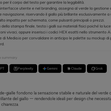
 per il corpo del testo per garantire la leggibilità.
terfacce utente e nel branding, assegna al verde la gestione di
e navigazione, riservando il giallo più brillante esclusivamente a
lto impatto per schermata, come pulsanti principali o prezzi.
la stampa finale, testa i gialli sui materiali fisici poiché la luce
toni vivaci, oppure inserisci i codici HEX esatti nello strumento A
 di Media.io per convalidare in anticipo le palette su mockup di
rd.
 a summary
GPT
Perplexity
Gemini
Claude
Grok
de-gialle fondono la sensazione stabile e naturale del verde 
illante del giallo — rendendole ideali per design che necessi
 chiarezza.