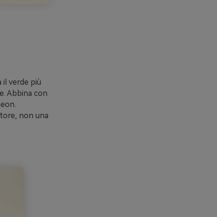
 il verde più
ole. Abbina con
neon.
iatore, non una