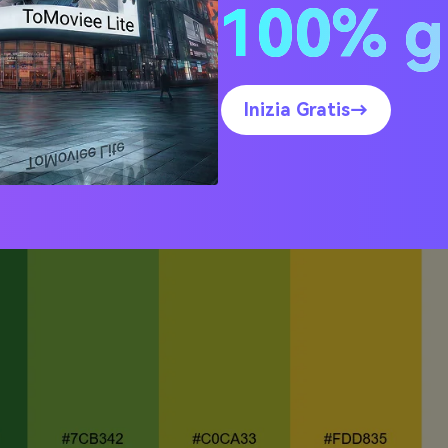
100% g
to Agrumato
Inizia Gratis→