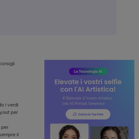
consigli
o i verdi
ayout per
 per
sempre il