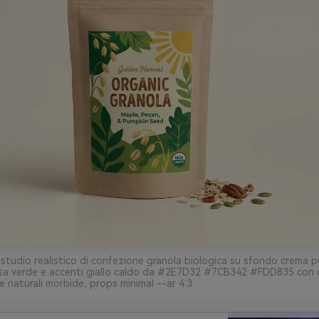
studio realistico di confezione granola biologica su sfondo crema pu
usa verde e accenti giallo caldo da #2E7D32 #7CB342 #FDD835 con 
 naturali morbide, props minimal --ar 4:3