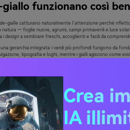
giallo funzionano così be
de-gialle catturano naturalmente l’attenzione perché riflett
in natura — foglie nuove, agrumi, campi primaverili e luce sola
ta i design a sembrare freschi, accoglienti e facili da comprend
una gerarchia integrata: i verdi più profondi fungono da fo
vigazione, tipografia e loghi, mentre i gialli agiscono come evi
informazioni chiave.
re è che puoi modulare lo stile da calmo e terroso (oliva + cr
lime neon + quasi nero) senza cambiare la storia della palette.
Crea i
 20 idee di palette verde-g
IA illim
codici HEX)