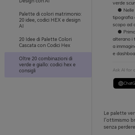
Design con AI
verde scuro
● Nelle in
Palette di colori matrimonio:
tipografia 
20 idee, codici HEX e design
scopo ad a
AI
● Prima del
alterano i 
20 Idee di Palette Colori
Cascata con Codici Hex
a immagine
e dashboa
Oltre 20 combinazioni di
verde e giallo: codici hex e
Ask AI for
consigli
Chat
Le palette ver
l’ottimismo br
senza perdere