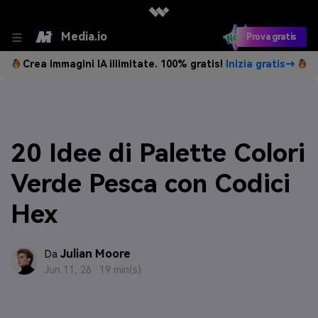
Media.io
Prova gratis
Crea immagini IA illimitate. 100% gratis!
Inizia gratis→
20 Idee di Palette Colori
Verde Pesca con Codici
Hex
Julian Moore
Da
Jun 11, 26 ·
19 min(s)