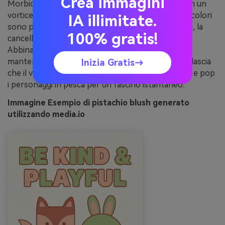
Crea immagini
Morbido e giocoso come il gelato al pistacchio con un
vortice di blush, dolce ma non zuccherato. Questi colori
IA illimitate.
sono perfetti per i poster della stanza dei bambini, la
100% gratis!
cancelleria allegra e le stampe amichevoli dell'aula.
Abbinare con forme semplici e tipo grosso per
mantenerlo divertente e leggibile. Suggerimento: lascia
Inizia Gratis→
che il verde chiaro del pistacchio domini lo sfondo e pop
i personaggi in pesca per un fascino istantaneo.
Immagine Esempio di pistachio blush generato
utilizzando media.io