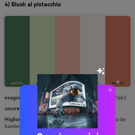
4) Blush al pistacchio
esagonale:
#4a7c59#cfe3b4#f5b6a7#f9efe9#d67a63
umore:
Morbido, giocoso, accessibile
Migliore per:
Progettazione di poster per la camera dei
bambini