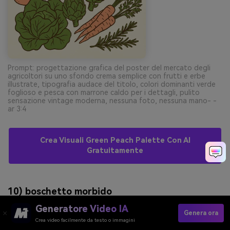
Prompt: progettazione grafica del poster del mercato degli
agricoltori su uno sfondo crema semplice con frutti e erbe
illustrate, tipografia audace del titolo, colori dominanti verde
foglioso e pesca con marrone caldo per i dettagli, pulito
sensazione vintage moderna, nessuna foto, nessuna mano- -
ar 3:4
Crea Visuali Green Peach Palette Con AI
Gratuitamente
10) boschetto morbido
Generatore Video IA
Genera ora
Crea video facilmente da testo o immagini