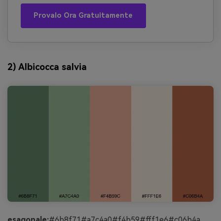
Provalo Ora Gratuitamente
2) Albicocca salvia
esagonale:
#6b8f71#a7c4a0#f4b59#fff1e6#c06b4a