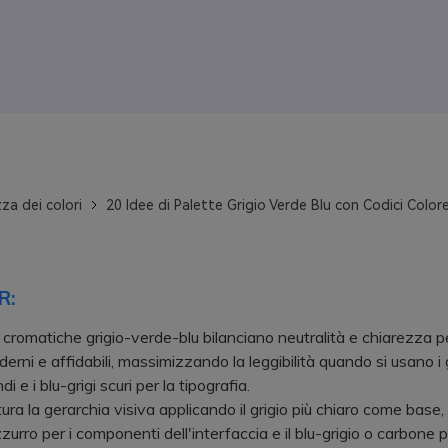
za dei colori
20 Idee di Palette Grigio Verde Blu con Codici Color
R:
 cromatiche grigio-verde-blu bilanciano neutralità e chiarezza p
rni e affidabili, massimizzando la leggibilità quando si usano i gr
di e i blu-grigi scuri per la tipografia.
a la gerarchia visiva applicando il grigio più chiaro come base, 
zurro per i componenti dell'interfaccia e il blu-grigio o carbone p