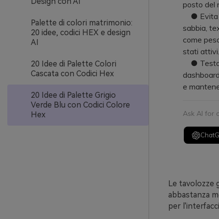
Design con AI
posto del 
● Evita ch
Palette di colori matrimonio:
sabbia, te
20 idee, codici HEX e design
come pesca
AI
stati attivi
● Testa l
20 Idee di Palette Colori
Cascata con Codici Hex
dashboard 
e mantenen
20 Idee di Palette Grigio
Verde Blu con Codici Colore
Ask AI for
Hex
Chat
Le tavolozze g
abbastanza mor
per l'interfac