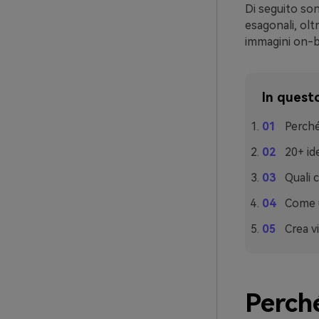
Di seguito son
esagonali, olt
immagini on-b
In questo
Perché
20+ ide
Quali 
Come ut
Crea v
Perché