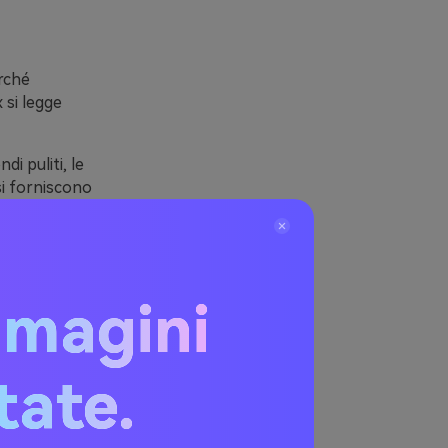
rché
x si legge
i puliti, le
si forniscono
do per
tografia e le
randing e i
mmagini
itate.
rigio