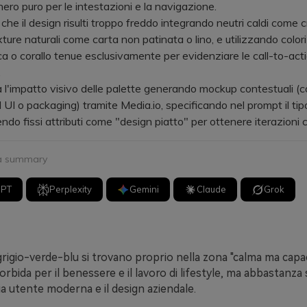
nero puro per le intestazioni e la navigazione.
e il design risulti troppo freddo integrando neutri caldi come 
xture naturali come carta non patinata o lino, e utilizzando color
 o corallo tenue esclusivamente per evidenziare le call-to-actio
.
'impatto visivo delle palette generando mockup contestuali (
UI o packaging) tramite Media.io, specificando nel prompt il tipo
do fissi attributi come "design piatto" per ottenere iterazioni c
 a summary
GPT
Perplexity
Gemini
Claude
Grok
rigio-verde-blu si trovano proprio nella zona "calma ma capa
bida per il benessere e il lavoro di lifestyle, ma abbastanza 
cia utente moderna e il design aziendale.