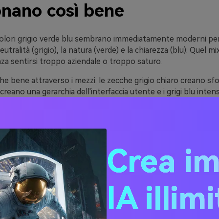
onano così bene
 colori grigio verde blu sembrano immediatamente moderni pe
eutralità (grigio), la natura (verde) e la chiarezza (blu). Quel mi
enza sentirsi troppo aziendale o troppo saturo.
he bene attraverso i mezzi: le zecche grigio chiaro creano sfond
reano una gerarchia dell'interfaccia utente e i grigi blu inten
 leggibile. Puoi rimanere minimo o aggiungere un accento cal
ortante, questi toni costieri attenuati giocano bene con la fo
grano di carta, cemento e metallo spazzolato-in modo che il b
Crea i
no premium con pochissimo rumore visivo.
IA illim
ee di tavolozza di colori g
blu (con codici esagonali)