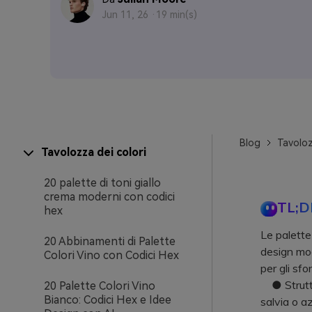
Jun 11, 26 ·
19 min(s)
Blog
Tavoloz
Tavolozza dei colori
20 palette di toni giallo
crema moderni con codici
TL;D
hex
Le palette
20 Abbinamenti di Palette
design mode
Colori Vino con Codici Hex
per gli sfon
● Struttur
20 Palette Colori Vino
Bianco: Codici Hex e Idee
salvia o az