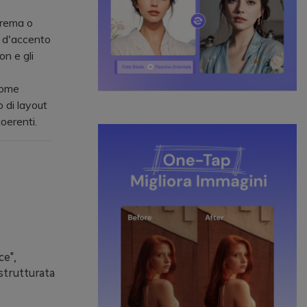
crema o
i d'accento
n e gli
come
 di layout
oerenti.
ce",
strutturata