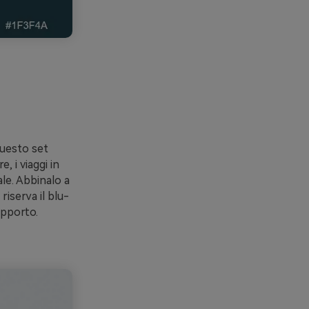
questo set
 i viaggi in
ale. Abbinalo a
riserva il blu-
upporto.