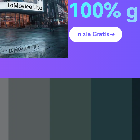
100% g
o nebbioso
Inizia Gratis→