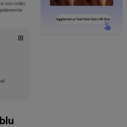
te con codici
rapidamente
ali
blu