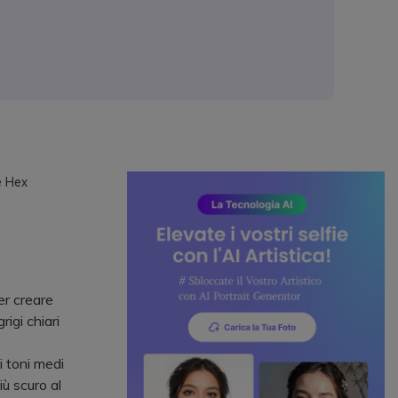
e Hex
er creare
igi chiari
i toni medi
iù scuro al