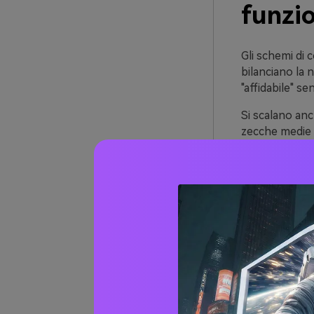
funzi
Gli schemi di
bilanciano la n
"affidabile" s
Si scalano anc
zecche medie c
una tipografia
l'energia.
Ancora più imp
texture-lino, 
layout sembra
20+ id
verde 