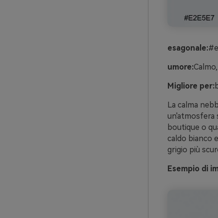
esagonale:
#e
umore:
Calmo, 
Migliore per:
b
La calma nebb
un'atmosfera s
boutique o qua
caldo bianco e
grigio più scu
Esempio di im