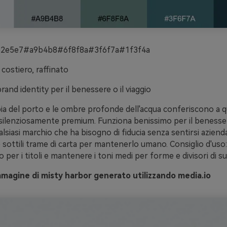
2e5e7#a9b4b8#6f8f8a#3f6f7a#1f3f4a
costiero, raffinato
rand identity per il benessere o il viaggio
ia del porto e le ombre profonde dell'acqua conferiscono a 
ilenziosamente premium. Funziona benissimo per il benessere,
lsiasi marchio che ha bisogno di fiducia senza sentirsi aziend
 sottili trame di carta per mantenerlo umano. Consiglio d'uso: 
ro per i titoli e mantenere i toni medi per forme e divisori di s
magine di misty harbor generato utilizzando media.io