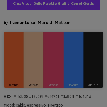
Crea Visual Delle Palette Graffiti Con AI Gratis
6) Tramonto sul Muro di Mattoni
HEX:
#ff6b35 #f7c59f #ef476f #3a86ff #1d1d1d
Mood:
caldo, espressivo, energico