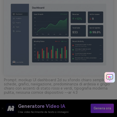
Prompt: mockup UI dashboard 2d su sfondo chiaro semplice,
schede, grafici, navigazione, predominanza di ardesia e grigio
chiaro con accenti di stato rossi e verdi, tipografia moderna
pulita, nessuna cornice dispositivo --ar 4:3
Generatore Video IA
Crea Visual Delle Palette Graffiti Con AI Gratis
Genera ora
Crea video facilmente da testo o immagini