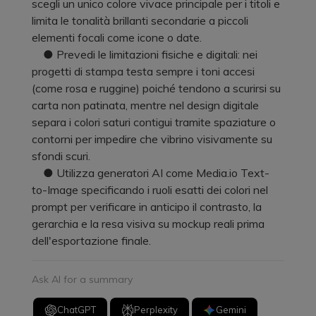
scegli un unico colore vivace principale per i titoli e
limita le tonalità brillanti secondarie a piccoli
elementi focali come icone o date.
● Prevedi le limitazioni fisiche e digitali: nei
progetti di stampa testa sempre i toni accesi
(come rosa e ruggine) poiché tendono a scurirsi su
carta non patinata, mentre nel design digitale
separa i colori saturi contigui tramite spaziature o
contorni per impedire che vibrino visivamente su
sfondi scuri.
● Utilizza generatori AI come Media.io Text-
to-Image specificando i ruoli esatti dei colori nel
prompt per verificare in anticipo il contrasto, la
gerarchia e la resa visiva su mockup reali prima
dell'esportazione finale.
Ask AI for a summary
ChatGPT
Perplexity
Gemini