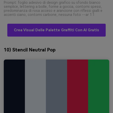
Prompt: foglio adesivo di design grafico su sfondo bianco
semplice, lettering a bolle, forme a goccia, contorni spessi,
predominanza di rosa acceso e arancione con riflessi gialli e
accenti ciano, contorni carbone, nessuna foto --ar 1:1
Crea Visual Delle Palette Graffiti Con AI Gratis
10) Stencil Neutral Pop