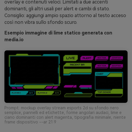
overlay e contenuti veloci. Limitati a due accenti
dominanti, gli altri usali per alert e cambi di stato.
Consiglio: aggiungi ampio spazio attorno al testo acceso
così non vibra sullo sfondo scuro.
Esempio immagine di lime statico generata con
media.io
Prompt: mockup overlay stream esports 2d su sfondo nero
semplice, pannelli ed etichette, forme angolari audaci, lime e
ciano dominanti con alert magenta, tipografia minimale, niente
frame dispositivo --ar 21:9