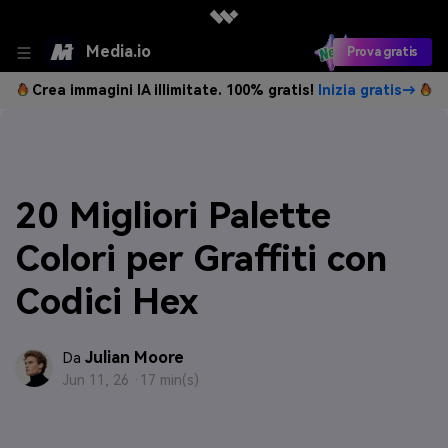
Media.io
Prova gratis
Crea immagini IA illimitate. 100% gratis!
Inizia gratis→
20 Migliori Palette
Colori per Graffiti con
Codici Hex
Julian Moore
Da
Jun 11, 26 ·
17 min(s)