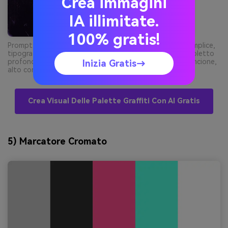
Crea immagini
IA illimitate.
100% gratis!
Prompt: design cover album grafico su sfondo scuro semplice,
tipografia centrata audace, haze spray paint sottile, violetto
profondo dominante con accento verde e highlight arancione,
Inizia Gratis→
alto contrasto, senza foto --ar 1:1
Crea Visual Delle Palette Graffiti Con AI Gratis
5) Marcatore Cromato