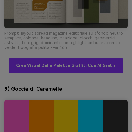
Prompt: layout spread magazine editoriale su sfondo neutro
semplice, colonne, headline, citazione, blocchi geometrici
astratti, toni grigi dominanti con highlight ambra e accento
verde, tipografia pulita --ar 16:9
Crea Visual Delle Palette Graffiti Con AI Gratis
9) Goccia di Caramelle