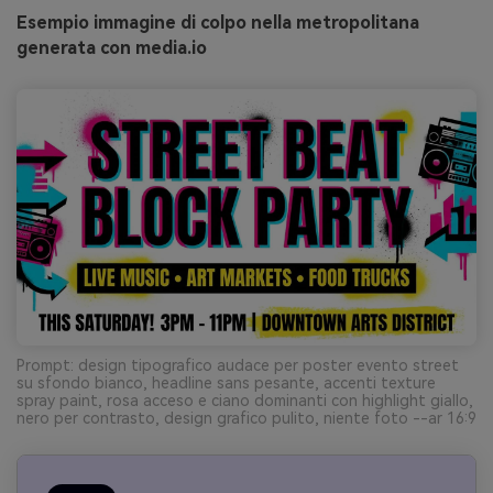
Esempio immagine di colpo nella metropolitana
generata con media.io
Prompt: design tipografico audace per poster evento street
su sfondo bianco, headline sans pesante, accenti texture
spray paint, rosa acceso e ciano dominanti con highlight giallo,
nero per contrasto, design grafico pulito, niente foto --ar 16:9