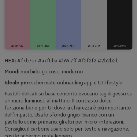
HEX:
#f7b7c7 #a7f0ba #b9c7ff #f2f2f2 #2b2b2b
Mood:
morbido, giocoso, moderno
Ideale per:
schermate onboarding app e UI lifestyle
Pastelli delicati su base cemento evocano tag di gesso su
un muro luminoso al mattino. Il contrasto dolce
funziona bene per UI dove la chiarezza è più importante
dell’impatto. Usa lo sfondo grigio-bianco con un
pastello come primario, gli altri per micro-interazioni.
Consiglio: il carbone usalo solo per testo e navigazione,
così lo schermo resta leggero.