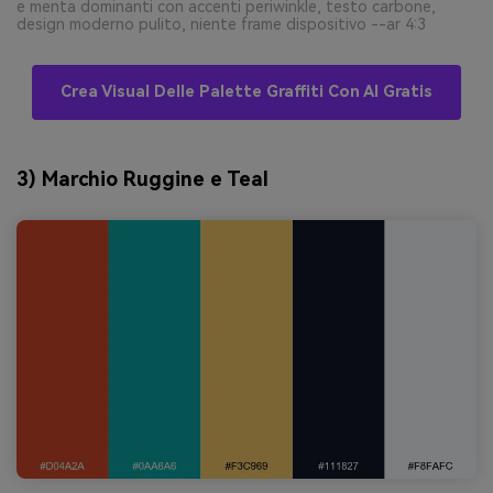
e menta dominanti con accenti periwinkle, testo carbone,
design moderno pulito, niente frame dispositivo --ar 4:3
Crea Visual Delle Palette Graffiti Con AI Gratis
3) Marchio Ruggine e Teal