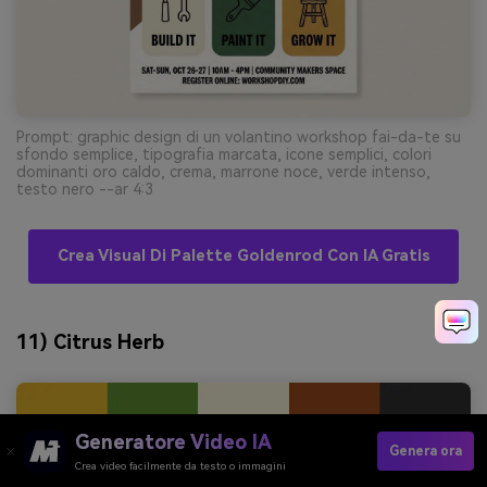
Prompt: graphic design di un volantino workshop fai-da-te su
sfondo semplice, tipografia marcata, icone semplici, colori
dominanti oro caldo, crema, marrone noce, verde intenso,
testo nero --ar 4:3
Crea Visual Di Palette Goldenrod Con IA Gratis
11) Citrus Herb
Generatore Video IA
Genera ora
Crea video facilmente da testo o immagini