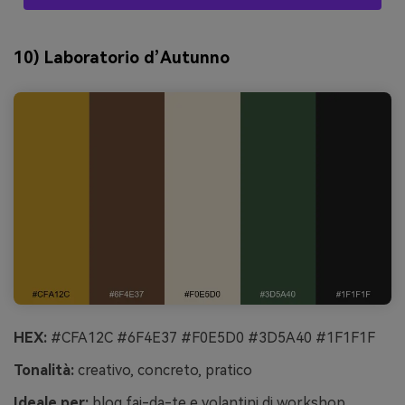
10) Laboratorio d’Autunno
HEX:
#CFA12C #6F4E37 #F0E5D0 #3D5A40 #1F1F1F
Tonalità:
creativo, concreto, pratico
Ideale per:
blog fai-da-te e volantini di workshop