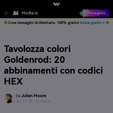
Media.io
Prova gratis
Crea immagini IA illimitate. 100% gratis!
Inizia gratis→
Tavolozza colori
Goldenrod: 20
abbinamenti con codici
HEX
Julian Moore
Da
Jun 11, 26 ·
16 min(s)