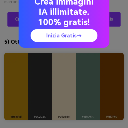
Crea immagini
marrone scuro, layout pulito --ar 3:4
IA illimitate.
Crea Visual Di Palette Goldenrod Con IA Gratis
100% gratis!
Inizia Gratis→
5) Ottone Vintage