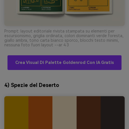
Prompt: layout editoriale rivista stampata su elementi per
escursionismo, griglia ordinata, colori dominanti verde foresta,
giallo ambra, tono carta bianco sporco, blocchi testo minimi,
nessuna foto fuori layout --ar 4:3
Crea Visual Di Palette Goldenrod Con IA Gratis
4) Spezie del Deserto