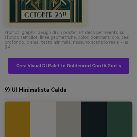
Prompt: graphic design di un poster art déco per evento su
sfondo semplice, linee geometriche, colori dominanti oro, teal
profondo, crema, testo minimale, nessuno scenario reale --ar
3:4
Crea Visual Di Palette Goldenrod Con IA Gratis
9) UI Minimalista Calda