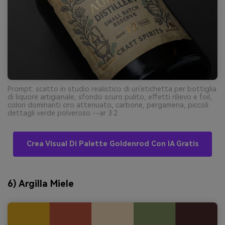
Prompt: scatto in studio realistico di un’etichetta per bottiglia
di liquore artigianale, sfondo scuro pulito, effetti rilievo e foil,
colori dominanti oro attenuato, carbone, pergamena, piccoli
dettagli verde polveroso --ar 3:2
Crea Visual Di Palette Goldenrod Con IA Gratis
6) Argilla Miele