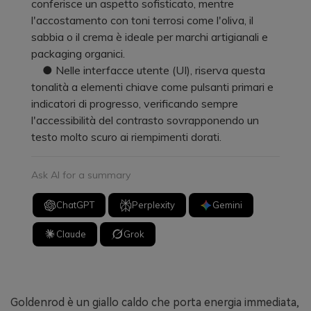
conferisce un aspetto sofisticato, mentre
l'accostamento con toni terrosi come l'oliva, il
sabbia o il crema è ideale per marchi artigianali e
packaging organici.
● Nelle interfacce utente (UI), riserva questa
tonalità a elementi chiave come pulsanti primari e
indicatori di progresso, verificando sempre
l'accessibilità del contrasto sovrapponendo un
testo molto scuro ai riempimenti dorati.
Ask AI for a summary
ChatGPT
Perplexity
Gemini
Claude
Grok
Goldenrod è un giallo caldo che porta energia immediata,