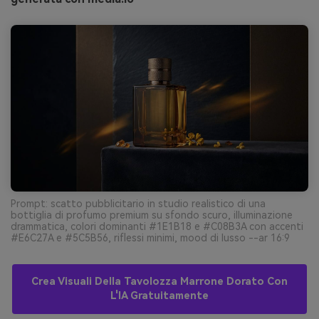
Prompt: scatto pubblicitario in studio realistico di una
bottiglia di profumo premium su sfondo scuro, illuminazione
drammatica, colori dominanti #1E1B18 e #C08B3A con accenti
#E6C27A e #5C5B56, riflessi minimi, mood di lusso --ar 16:9
Crea Visuali Della Tavolozza Marrone Dorato Con
L'IA Gratuitamente