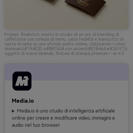
Prompt: Realistico scatto in studio di un set di branding di
caffetteria con scheda di menu, carta fedeltà e manicotto di
tazza di carta su uno sfondo pulito crema, utilizzando i colori
dominanti#7A4E2D e#B87A3A con accenti#E1B46A e#2A1C16,
oggetti di scena minimali, finitura di stampa premium- -ar 4:3
Media.io
Media.io è uno studio di intelligenza artificiale
online per creare e modificare video, immagini e
audio nel tuo browser.