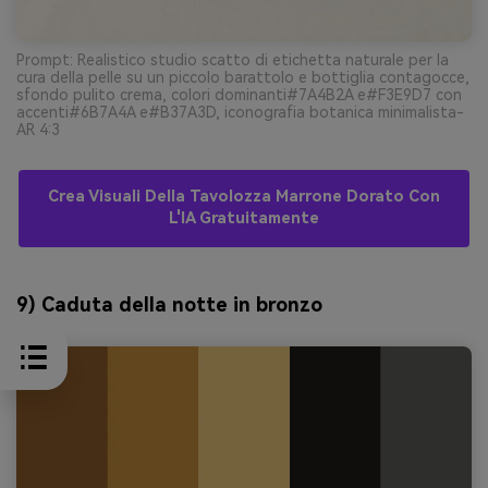
Prompt: Realistico studio scatto di etichetta naturale per la
cura della pelle su un piccolo barattolo e bottiglia contagocce,
sfondo pulito crema, colori dominanti#7A4B2A e#F3E9D7 con
accenti#6B7A4A e#B37A3D, iconografia botanica minimalista-
AR 4:3
Crea Visuali Della Tavolozza Marrone Dorato Con
L'IA Gratuitamente
9) Caduta della notte in bronzo