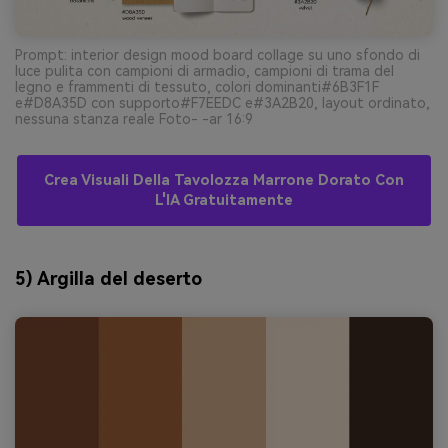
Prompt: interior design mood board collage su uno sfondo di
luce pulita con campioni di armadio, campioni di trama del
legno e frammenti di tessuto, colori dominanti#6B3F1F
e#D8A35D con supporto#F7EEDC e#3A2B20, layout ordinato,
nessuna stanza reale Foto- -ar 16:9
Crea Visuali Della Tavolozza Marrone Dorato Con
L'IA Gratuitamente
5) Argilla del deserto