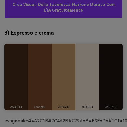
Crea Visuali Della Tavolozza Marrone Dorato Con
L'IA Gratuitamente
3) Espresso e crema
esagonale:
#4A2C1B#7C4A2B#C79A6B#F3E6D6#1C141