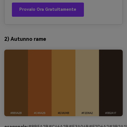
Provalo Ora Gratuitamente
2) Autunno rame
esagonale:
#8B5A2B#C46A2B#E3A04B#F2D6A2#3B2A1