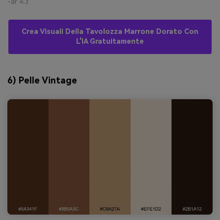
-ar 4:3
Crea Visuali Della Tavolozza Marrone Dorato Con
L'IA Gratuitamente
6) Pelle Vintage