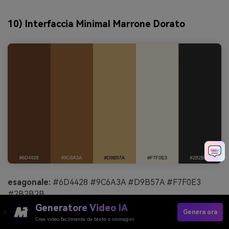
10) Interfaccia Minimal Marrone Dorato
esagonale:
#6D4428 #9C6A3A #D9B57A #F7F0E3
#2B2B2B
Generatore Video IA
umore:
pulito, moderno, accogliente
Genera ora
Crea video facilmente da testo o immagini