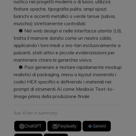
rustico nei progetti moderni o di lusso, utilizza
finiture opache, tipografia pulita, ampi spazi
bianchi e accenti metallici o verde tenue (salvia,
muschio) strettamente controllati.
● Nel web design e nelle interfacce utente (UI),
tratta il marrone dorato come un neutro caldo,
applicando i toni medi o oro-tan esclusivamente a
pulsanti, stati attivi e piccole evidenziazioni per
mantenere chiara la gerarchia visiva.
● Puoi generare e testare rapidamente mockup
realistici di packaging, menu o layout inserendo i
codici HEX specifici e definendo i materiali nei
prompt di strumenti AI come Media.io Text-to-
Image prima della produzione finale.
Ask AI for a summary
ChatGPT
Perplexity
Gemini