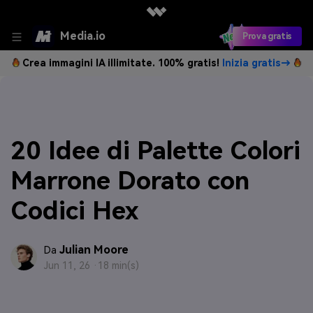
Media.io
Prova gratis
Crea immagini IA illimitate. 100% gratis!
Inizia gratis→
20 Idee di Palette Colori
Marrone Dorato con
Codici Hex
Julian Moore
Da
Jun 11, 26 ·
18 min(s)