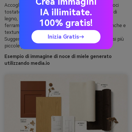
Crea immagini
Accogliente e naturale, evoca il miele versato su noci
IA illimitate.
tostate. Il marrone noce ancora mobili e venature di
legno, mentre l'oro miele illumina accenti come
100% gratis!
ferramenta e tessuti. Abbinare con ceramiche bianche e
texture di lino per mantenere il look arioso.
Inizia Gratis→
Suggerimento: utilizzare il marrone più scuro in dosi più
piccole per evitare di rendere la stanza pesante.
Esempio di immagine di noce di miele generato
utilizzando media.io