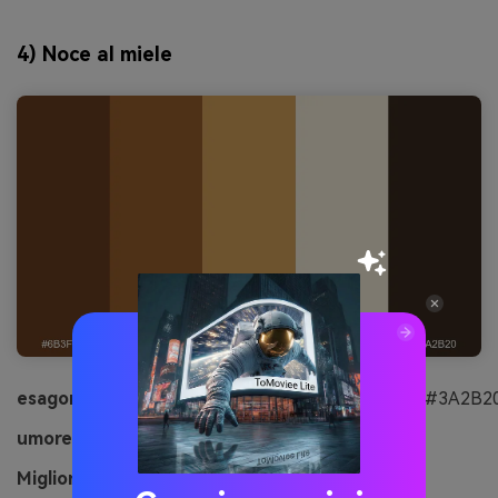
4) Noce al miele
esagonale:
#6B3F1F#9A612E#D8A35D#F7EEDC#3A2B2
umore:
accogliente, naturale, confortante
Migliore per:
mood boards per interni cucina