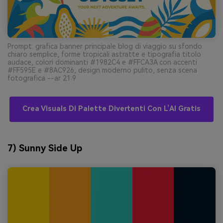
Prompt: grafica banner principale blog di viaggio su sfondo
chiaro semplice, forme tropicali astratte e tipografia titolo
audace, colori dominanti #1982C4 e #FFCA3A con accenti
#FF595E e #8AC926, design moderno pulito, senza scena
fotografica --ar 21:9
Crea Visuals Di Palette Divertenti Con L’AI Gratis
7) Sunny Side Up