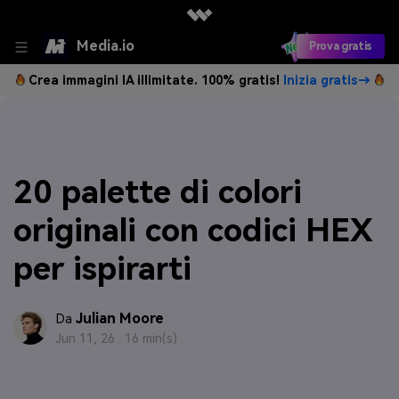
Media.io
Prova gratis
Crea immagini IA illimitate. 100% gratis!
Inizia gratis→
20 palette di colori
originali con codici HEX
per ispirarti
Julian Moore
Da
Jun 11, 26 ·
16 min(s)