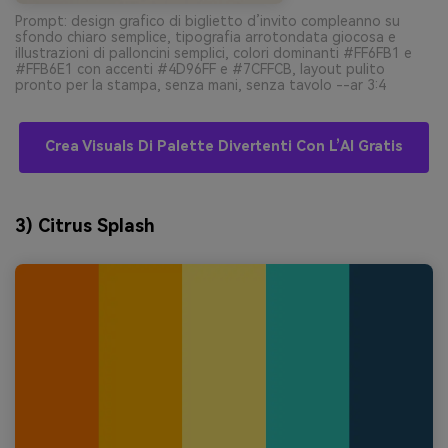
Prompt: design grafico di biglietto d’invito compleanno su
sfondo chiaro semplice, tipografia arrotondata giocosa e
illustrazioni di palloncini semplici, colori dominanti #FF6FB1 e
#FFB6E1 con accenti #4D96FF e #7CFFCB, layout pulito
pronto per la stampa, senza mani, senza tavolo --ar 3:4
Crea Visuals Di Palette Divertenti Con L’AI Gratis
3) Citrus Splash