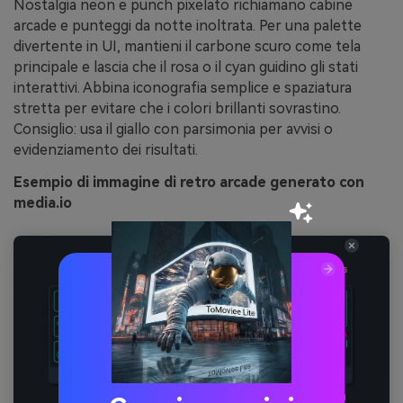
Nostalgia neon e punch pixelato richiamano cabine
arcade e punteggi da notte inoltrata. Per una palette
divertente in UI, mantieni il carbone scuro come tela
principale e lascia che il rosa o il cyan guidino gli stati
interattivi. Abbina iconografia semplice e spaziatura
stretta per evitare che i colori brillanti sovrastino.
Consiglio: usa il giallo con parsimonia per avvisi o
evidenziamento dei risultati.
Esempio di immagine di retro arcade generato con
media.io