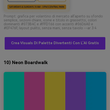
Prompt: grafica per volantino di mercato all'aperto su sfondo
semplice, sezioni chiare, icone e titolo in grassetto, colori
dominanti #073B4C e #FFD166 con accenti #06D6A0 e
#EF476F, layout pulito, senza mani, senza tavolo --ar 3:4
Crea Visuals Di Palette Divertenti Con L’AI Gratis
10) Neon Boardwalk