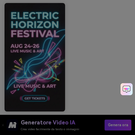
Prompt: grafica per annuncio social su sfondo scuro uniforme,
tipografia in grassetto e forme neon astratte, colori dominanti
Generatore Video IA
Genera ora
#00BBF9 e #F15BB5 con accenti #FEE440 e #00F5D4, stile
Crea video facilmente da testo o immagini
festival moderno, nessuna scena fotografica --ar 9:16