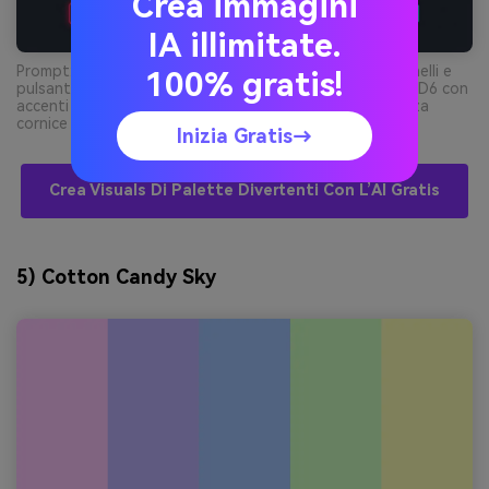
Crea immagini
IA illimitate.
Prompt: mockup UI gaming 2D su sfondo semplice, pannelli e
100% gratis!
pulsanti dashboard, colori dominanti #252A34 e #08D9D6 con
accenti #FF2E63 e #F8F32B, stile vettoriale pulito, senza
cornice telefono, senza ambiente --ar 16:9
Inizia Gratis→
Crea Visuals Di Palette Divertenti Con L’AI Gratis
5) Cotton Candy Sky