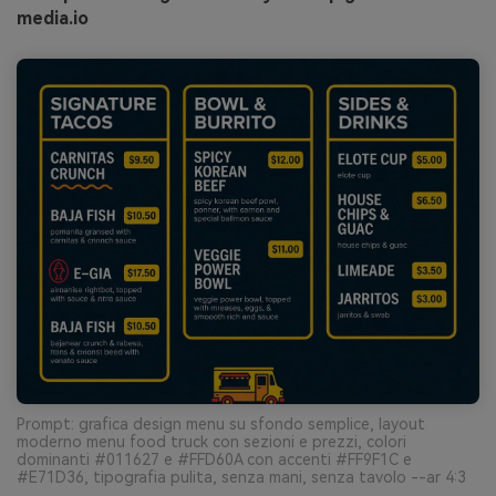
media.io
Prompt: grafica design menu su sfondo semplice, layout
moderno menu food truck con sezioni e prezzi, colori
dominanti #011627 e #FFD60A con accenti #FF9F1C e
#E71D36, tipografia pulita, senza mani, senza tavolo --ar 4:3