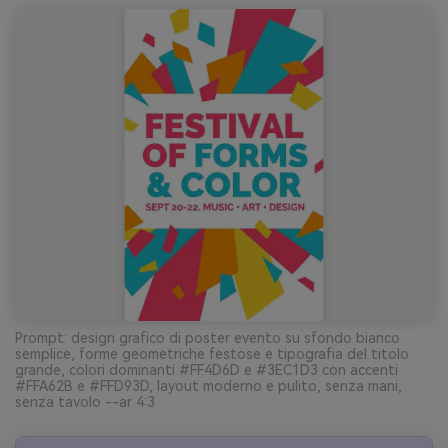
Prompt: design grafico di poster evento su sfondo bianco
semplice, forme geometriche festose e tipografia del titolo
grande, colori dominanti #FF4D6D e #3EC1D3 con accenti
#FFA62B e #FFD93D, layout moderno e pulito, senza mani,
senza tavolo --ar 4:3