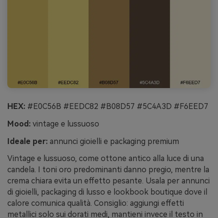
HEX:
#E0C56B #EEDC82 #B08D57 #5C4A3D #F6EED7
Mood:
vintage e lussuoso
Ideale per:
annunci gioielli e packaging premium
Vintage e lussuoso, come ottone antico alla luce di una
candela. I toni oro predominanti danno pregio, mentre la
crema chiara evita un effetto pesante. Usala per annunci
di gioielli, packaging di lusso e lookbook boutique dove il
calore comunica qualità. Consiglio: aggiungi effetti
metallici solo sui dorati medi, mantieni invece il testo in