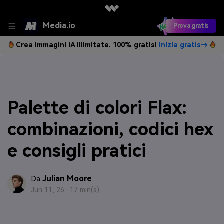
Media.io
Prova gratis
Crea immagini IA illimitate. 100% gratis!
Inizia gratis→
Palette di colori Flax:
combinazioni, codici hex
e consigli pratici
Julian Moore
Da
Jun 11, 26 ·
17 min(s)