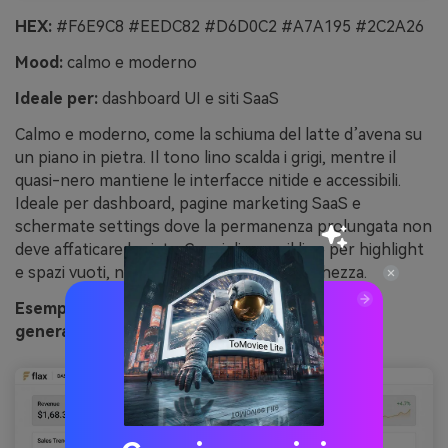
HEX:
#F6E9C8 #EEDC82 #D6D0C2 #A7A195 #2C2A26
Mood:
calmo e moderno
Ideale per:
dashboard UI e siti SaaS
Calmo e moderno, come la schiuma del latte d’avena su
un piano in pietra. Il tono lino scalda i grigi, mentre il
quasi-nero mantiene le interfacce nitide e accessibili.
Ideale per dashboard, pagine marketing SaaS e
schermate settings dove la permanenza prolungata non
deve affaticare la vista. Consiglio: usa il lino per highlight
e spazi vuoti, non per pannelli a tutta larghezza.
Esempio di immagine “minimal latte d’avena”
generato tramite media.io