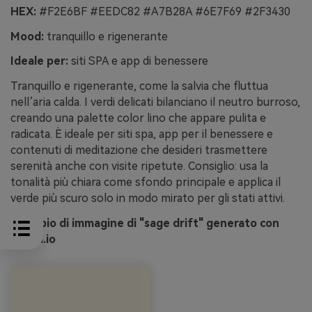
HEX:
#F2E6BF #EEDC82 #A7B28A #6E7F69 #2F3430
Mood:
tranquillo e rigenerante
Ideale per:
siti SPA e app di benessere
Tranquillo e rigenerante, come la salvia che fluttua
nell’aria calda. I verdi delicati bilanciano il neutro burroso,
creando una palette color lino che appare pulita e
radicata. È ideale per siti spa, app per il benessere e
contenuti di meditazione che desideri trasmettere
serenità anche con visite ripetute. Consiglio: usa la
tonalità più chiara come sfondo principale e applica il
verde più scuro solo in modo mirato per gli stati attivi.
Esempio di immagine di "sage drift" generato con
media.io