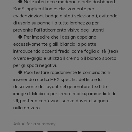
● Nelle interfacce moderne e nelle dashboard
SaaS, applica il lino esclusivamente per
evidenziazioni, badge o stati selezionati, evitando
di usarlo su pannelli a tutta larghezza per
prevenire l'affaticamento visivo degli utenti.
● Per impedire che i design appaiano
eccessivamente gialli, bilancia la palette
introducendo accenti freddi come foglia di tè (teal)
o verde-grigio e utilizza il crema o il bianco sporco
per gli spazi negativi.
● Puoi testare rapidamente le combinazioni
inserendo i codici HEX specifici del lino e la
descrizione del layout nel generatore text-to-
image di Media.io per creare mockup immediati di
UI, poster o confezioni senza dover disegnare
nulla da zero.
Ask AI for a summary