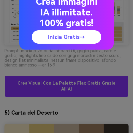
Crea immagini
IA illimitate.
100% gratis!
Inizia Gratis→
Prompt: mockup 2d di dashboard UI, griglia pulita, card e
grafici, highlights lino caldo con grigi morbidi e testo scuro,
design flat minimalista, nessun frame dispositivo, sfondo
bianco ammesso --ar 16:9
Crea Visual Con La Palette Flax Gratis Grazie
All’AI
5) Carta del Deserto