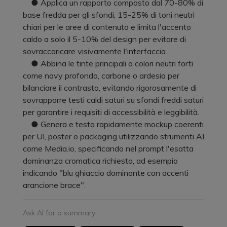
● Applica un rapporto composto dal 70-80% di
base fredda per gli sfondi, 15-25% di toni neutri
chiari per le aree di contenuto e limita l'accento
caldo a solo il 5-10% del design per evitare di
sovraccaricare visivamente l'interfaccia.
● Abbina le tinte principali a colori neutri forti
come navy profondo, carbone o ardesia per
bilanciare il contrasto, evitando rigorosamente di
sovrapporre testi caldi saturi su sfondi freddi saturi
per garantire i requisiti di accessibilità e leggibilità.
● Genera e testa rapidamente mockup coerenti
per UI, poster o packaging utilizzando strumenti AI
come Media.io, specificando nel prompt l'esatta
dominanza cromatica richiesta, ad esempio
indicando "blu ghiaccio dominante con accenti
arancione brace".
Ask AI for a summary