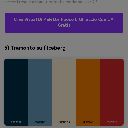
accenti rosa e ambra, tipografia moderna --ar 2:3
Crea Visual Di Palette Fuoco E Ghiaccio Con L’AI
Gratis
5) Tramonto sull’Iceberg