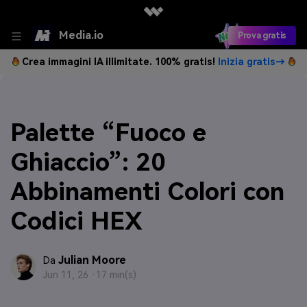
Media.io
Prova gratis
Crea immagini IA illimitate. 100% gratis!
Inizia gratis→
Palette “Fuoco e
Ghiaccio”: 20
Abbinamenti Colori con
Codici HEX
Julian Moore
Da
Jun 11, 26 ·
17 min(s)