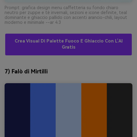
Prompt: grafica design menu caffetteria su fondo chiaro
neutro per zuppe e tè invernali, sezioni e icone definite, teal
dominante e ghiaccio pallido con accenti arancio-chili, layout
moderno e minimale --ar 4:3
Crea Visual Di Palette Fuoco E Ghiaccio Con L’AI
Gratis
7) Falò di Mirtilli