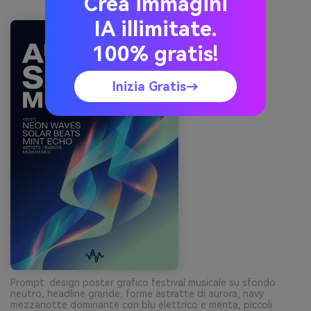
Crea immagini
IA illimitate.
100% gratis!
Inizia Gratis→
Prompt: design poster grafico festival musicale su sfondo
neutro, headline grande, forme astratte di aurora, navy
mezzanotte dominante con blu elettrico e menta, piccoli