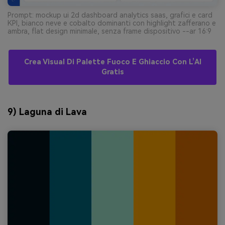
Prompt: mockup ui 2d dashboard analytics saas, grafici e card
KPI, bianco neve e cobalto dominanti con highlight zafferano e
ambra, flat design minimale, senza frame dispositivo --ar 16:9
Crea Visual Di Palette Fuoco E Ghiaccio Con L’AI
Gratis
9) Laguna di Lava