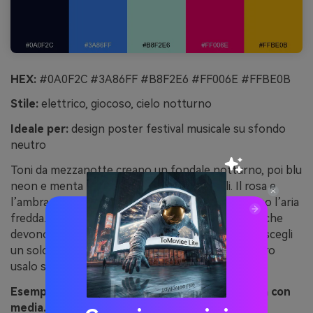
HEX:
#0A0F2C #3A86FF #B8F2E6 #FF006E #FFBE0B
Stile:
elettrico, giocoso, cielo notturno
Ideale per:
design poster festival musicale su sfondo
neutro
Toni da mezzanotte creano un fondale notturno, poi blu
neon e menta brillano come aurore boreali. Il rosa e
l’ambra sembrano fare da luci di scena che tagliano l’aria
fredda. Usala per poster, social e branding eventi che
devono colpire senza sembrare caotici. Consiglio: scegli
un solo accento caldo principale per layout e l’altro
usalo solo per piccoli dettagli o icone.
Esempio immagine di "scintilla aurora" generata con
media.io