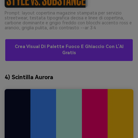
Prompt: layout copertina magazine stampata per servizio
streetwear, testata tipografica decisa e linee di copertina,
carbone dominante e grigio freddo con blocchi accento ross e
arancio, griglia pulita, alto contrasto --ar 3:4
Crea Visual Di Palette Fuoco E Ghiaccio Con L’AI
Gratis
4) Scintilla Aurora