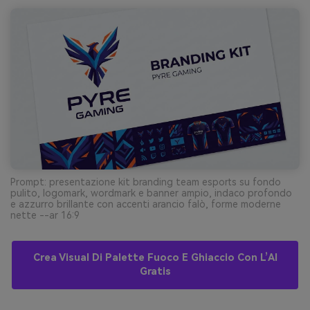
Prompt: presentazione kit branding team esports su fondo
pulito, logomark, wordmark e banner ampio, indaco profondo
e azzurro brillante con accenti arancio falò, forme moderne
nette --ar 16:9
Crea Visual Di Palette Fuoco E Ghiaccio Con L’AI
Gratis