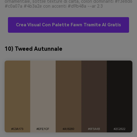
ornamentale, sottile texture di carta, colori dominanti #f3e8d6
#c0a07a #4b3a2e con accenti #d9b48a --ar 2:3
Crea Visual Con Palette Fawn Tramite AI Gratis
10) Tweed Autunnale