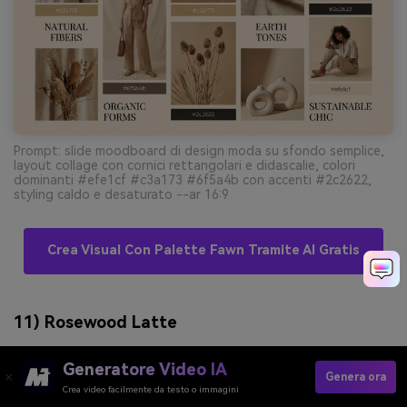
Prompt: slide moodboard di design moda su sfondo semplice,
layout collage con cornici rettangolari e didascalie, colori
dominanti #efe1cf #c3a173 #6f5a4b con accenti #2c2622,
styling caldo e desaturato --ar 16:9
Crea Visual Con Palette Fawn Tramite AI Gratis
11) Rosewood Latte
Generatore Video IA
Genera ora
Crea video facilmente da testo o immagini