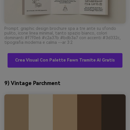
Prompt: graphic design brochure spa a tre ante su sfondo
pulito, icone linea minimal, tanto spazio bianco, colori
dominanti #f7f0e6 #c2a37b #bdb3a7 con accenti #3d332c,
tipografia moderna e calma --ar 3:2
Crea Visual Con Palette Fawn Tramite AI Gratis
9) Vintage Parchment