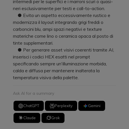
intermedi per le superfici e i marroni scuri o quasi-
neri esclusivamente per testi e call-to-action.
● Evita un aspetto eccessivamente rustico e
modernizza il layout integrando grigi freddi o
carboncini blu, ampi spazi negativi e texture
materiche come lino o ceramica opaca al posto di
tinte supplementari.
● Per generare asset visivi coerenti tramite AI,
inserisci i codici HEX esatti nel prompt
specificando sempre un'illuminazione morbida,
calda e diffusa per mantenere inalterata la
temperatura visiva della palette.
Ask AI for a summary
ChatGPT
Perplexity
Gemini
Claude
Grok