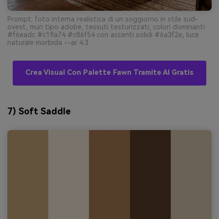
Prompt: foto interna realistica di un soggiorno in stile sud-
ovest, muri tipo adobe, tessuti testurizzati, colori dominanti
#f6eadc #c19a74 #c86f54 con accenti solidi #6a3f2e, luce
naturale morbida --ar 4:3
Crea Visual Con Palette Fawn Tramite AI Gratis
7) Soft Saddle