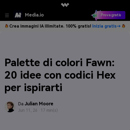
Media.io
Prova gratis
Crea immagini IA illimitate. 100% gratis!
Inizia gratis→
Palette di colori Fawn:
20 idee con codici Hex
per ispirarti
Julian Moore
Da
Jun 11, 26 ·
17 min(s)