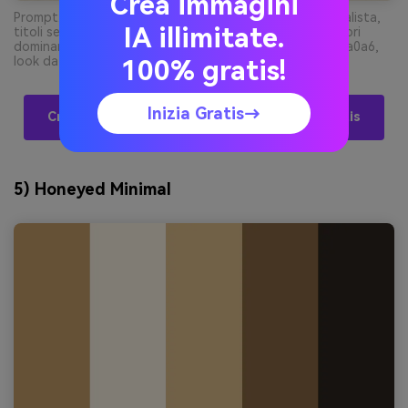
Crea immagini
Prompt: layout spread di rivista editoriale, griglia minimalista,
IA illimitate.
titoli serif grandi, blocchi neutri caldi e filetti sottili, colori
dominanti #e7dccb #b79a73 #3a2f2a con accenti #9aa0a6,
look da stampa --ar 16:9
100% gratis!
Inizia Gratis→
Crea Visual Con Palette Fawn Tramite AI Gratis
5) Honeyed Minimal