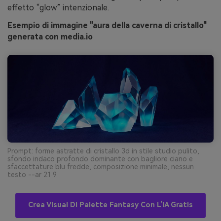
effetto “glow” intenzionale.
Esempio di immagine "aura della caverna di cristallo"
generata con media.io
Prompt: forme astratte di cristallo 3d in stile studio pulito,
sfondo indaco profondo dominante con bagliore ciano e
sfaccettature blu fredde, composizione minimale, nessun
testo --ar 21:9
Crea Visual Di Palette Fantasy Con L’IA Gratis