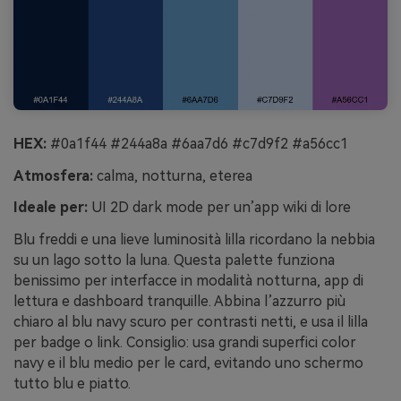
HEX:
#0a1f44 #244a8a #6aa7d6 #c7d9f2 #a56cc1
Atmosfera:
calma, notturna, eterea
Ideale per:
UI 2D dark mode per un’app wiki di lore
Blu freddi e una lieve luminosità lilla ricordano la nebbia
su un lago sotto la luna. Questa palette funziona
benissimo per interfacce in modalità notturna, app di
lettura e dashboard tranquille. Abbina l’azzurro più
chiaro al blu navy scuro per contrasti netti, e usa il lilla
per badge o link. Consiglio: usa grandi superfici color
navy e il blu medio per le card, evitando uno schermo
tutto blu e piatto.