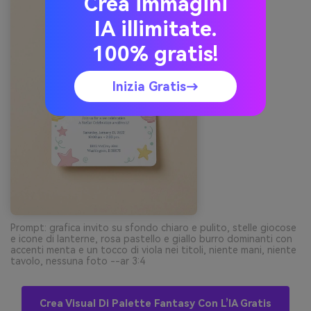
Crea immagini
IA illimitate.
100% gratis!
Inizia Gratis→
Prompt: grafica invito su sfondo chiaro e pulito, stelle giocose
e icone di lanterne, rosa pastello e giallo burro dominanti con
accenti menta e un tocco di viola nei titoli, niente mani, niente
tavolo, nessuna foto --ar 3:4
Crea Visual Di Palette Fantasy Con L’IA Gratis