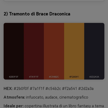
2) Tramonto di Brace Draconica
HEX:
#2b0f0f #7a1f1f #c54b2c #f2a541 #2d2a3a
Atmosfera:
infuocato, audace, cinematografico
Ideale per:
copertina illustrata di un libro fantasy a tema