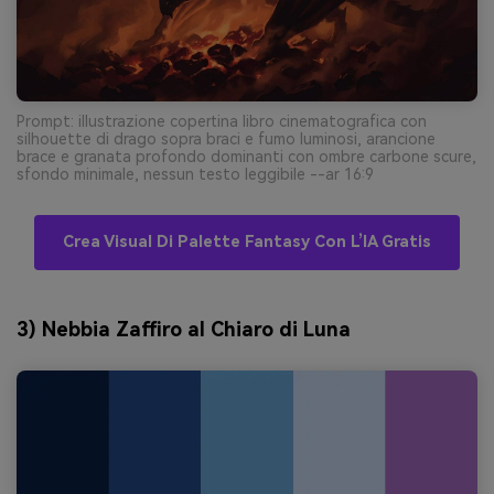
Prompt: illustrazione copertina libro cinematografica con
silhouette di drago sopra braci e fumo luminosi, arancione
brace e granata profondo dominanti con ombre carbone scure,
sfondo minimale, nessun testo leggibile --ar 16:9
Crea Visual Di Palette Fantasy Con L’IA Gratis
3) Nebbia Zaffiro al Chiaro di Luna