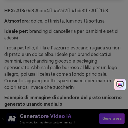
HEX:
#f8c0d8 #cdb4ff #a2d2ff #bde0fe #fff1b8
Atmosfera:
dolce, ottimista, luminosità soffusa
Ideale per:
branding di cancelleria per bambini e set di
adesivi
I rosa pastello, il lilla e l’azzurro evocano rugiada su fiori
di prato e un dolce alba. Ideale per brand dedicati ai
bambini, merchandising giocoso e packaging
spensierato. Abbina il giallo burroso al lilla per un logo
allegro, poi usa il celeste come sfondo principale.
Consiglio: aggiungi molto spazio bianco per mantenere i
colori ariosi invece che zuccherini.
Esempio di immagine di splendore del prato unicorno
generato usando media.io
Generatore Video IA
Genera ora
Crea video facilmente da testo o immagini