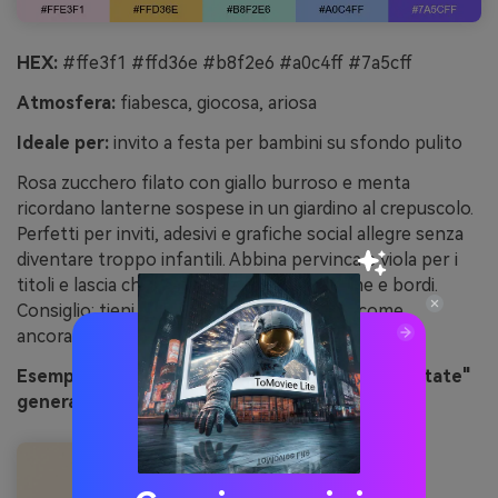
HEX:
#ffe3f1 #ffd36e #b8f2e6 #a0c4ff #7a5cff
Atmosfera:
fiabesca, giocosa, ariosa
Ideale per:
invito a festa per bambini su sfondo pulito
Rosa zucchero filato con giallo burroso e menta
ricordano lanterne sospese in un giardino al crepuscolo.
Perfetti per inviti, adesivi e grafiche social allegre senza
diventare troppo infantili. Abbina pervinca e viola per i
titoli e lascia che i pastelli lavorino su forme e bordi.
Consiglio: tieni un elemento viola intenso come
ancoraggio, così il layout non risulterà sbiadito.
Esempio di immagine "pastelli delle lanterne fatate"
generata con media.io