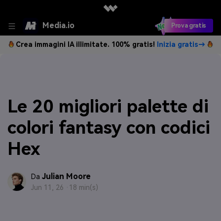
Media.io
Prova gratis
Crea immagini IA illimitate. 100% gratis!
Inizia gratis→
Le 20 migliori palette di
colori fantasy con codici
Hex
Julian Moore
Da
Jun 11, 26 ·
18 min(s)