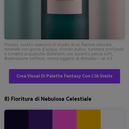
Prompt: scatto realistico in studio di un flacone skincare
minimale con gocce d’acqua, sfondo pulito, turchese profondo
e tonalità acquatiche dominanti con accento pesca soft,
illuminazione softbox, senza oggetti di disturbo --ar 4:3
Crea Visual Di Palette Fantasy Con L’IA Gratis
8) Fioritura di Nebulosa Celestiale