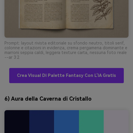
Prompt: layout rivista editoriale su sfondo neutro, titoli serif,
colonne e citazioni in evidenza, crema pergamena dominante e
marroni seppia caldi, leggera texture carta, nessuna foto reale
--ar 3:2
Crea Visual Di Palette Fantasy Con L’IA Gratis
6) Aura della Caverna di Cristallo