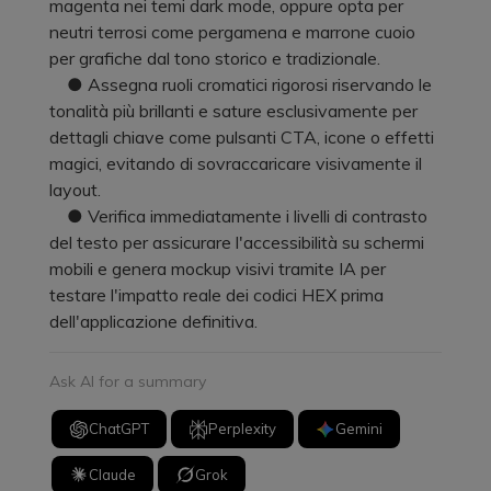
magenta nei temi dark mode, oppure opta per
neutri terrosi come pergamena e marrone cuoio
per grafiche dal tono storico e tradizionale.
● Assegna ruoli cromatici rigorosi riservando le
tonalità più brillanti e sature esclusivamente per
dettagli chiave come pulsanti CTA, icone o effetti
magici, evitando di sovraccaricare visivamente il
layout.
● Verifica immediatamente i livelli di contrasto
del testo per assicurare l'accessibilità su schermi
mobili e genera mockup visivi tramite IA per
testare l'impatto reale dei codici HEX prima
dell'applicazione definitiva.
Ask AI for a summary
ChatGPT
Perplexity
Gemini
Claude
Grok