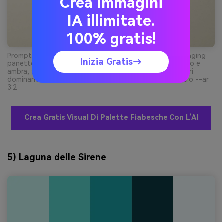
Crea immagini
IA illimitate.
100% gratis!
Prompt: scatto realistico in studio di un’etichetta packaging
Inizia Gratis→
panetteria di lusso su sfondo crema pulito, inchiostri oro e
ambra, sigillo a rilievo discreto, tipografia minimale, colori
dominanti oro pallido e ambra con accenti marrone scuro --ar
3:2
Crea Gratis Visual Di Palette Fiabesche Con L’AI
5) Laguna delle Sirene