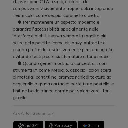
chiave come CTA o sigilli, e bilancia le
composizioni visivamente troppo dolci integrando
neutri caldi come seppia, caramello o pietra.
● Per mantenere un aspetto moderno e
garantire l'accessibilità, specialmente nelle
interfacce mobili, riserva sempre la tonalità più
scura della palette (come blu navy, antracite o
prugna profondo) esclusivamente per la tipografia,
evitando testi piccoli su sfumature a tono medio.
● Quando generi mockup o concept art con
strumenti IA come Media.io, associa i colori scelti
ai materiali corretti nel prompt: richiedi texture ad
acquerello o grana cartacea per le tinte pastello, e
finiture lucide o linee dorate per valorizzare i toni
gioiello.
Ask AI for a summary
ChatGPT
Perplexity
Gemini