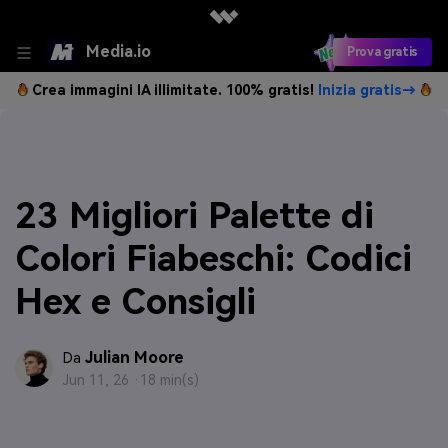
Media.io
Prova gratis
Crea immagini IA illimitate. 100% gratis!
Inizia gratis→
23 Migliori Palette di
Colori Fiabeschi: Codici
Hex e Consigli
Julian Moore
Da
Jun 11, 26 ·
18 min(s)