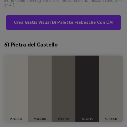
icone come conchiglie e stelle, nessuna mano, nessun tavolo --
ar 4:3
Crea Gratis Visual Di Palette Fiabesche Con L’AI
6) Pietra del Castello