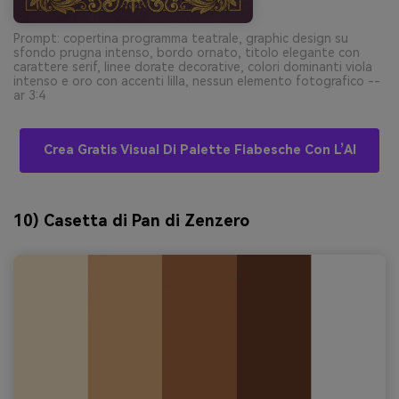
Prompt: copertina programma teatrale, graphic design su
sfondo prugna intenso, bordo ornato, titolo elegante con
carattere serif, linee dorate decorative, colori dominanti viola
intenso e oro con accenti lilla, nessun elemento fotografico --
ar 3:4
Crea Gratis Visual Di Palette Fiabesche Con L’AI
10) Casetta di Pan di Zenzero