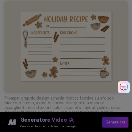
Prompt: graphic design scheda ricetta festive su sfondo
bianco o crema, icone di cucina disegnate a mano e
accoglienti, intestazioni color caramello, layout pulito, colori
dominanti crema e caramello con accenti marrone pan di
zenzero, senza mani, senza tavolo --ar 4:3
Generatore Video IA
Genera ora
Crea video facilmente da testo o immagini