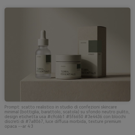
Prompt: scatto realistico in studio di confezioni skincare
minimal (bottiglia, barattolo, scatola) su sfondo neutro pulito,
design etichetta usa #c9c6b1 #5f6650 #3e4436 con blocchi
discreti di #7a8067, luce diffusa morbida, texture premium
opaca --ar 4:3