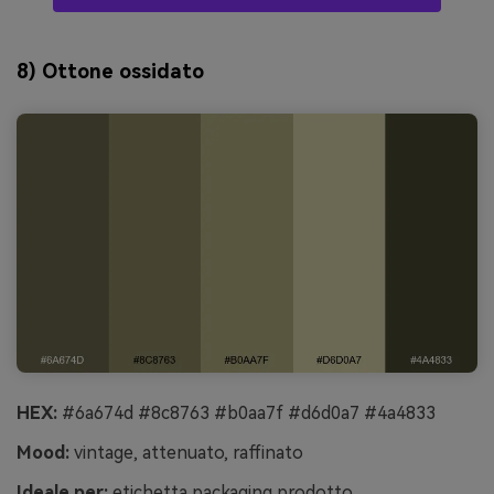
8) Ottone ossidato
HEX:
#6a674d #8c8763 #b0aa7f #d6d0a7 #4a4833
Mood:
vintage, attenuato, raffinato
Ideale per:
etichetta packaging prodotto