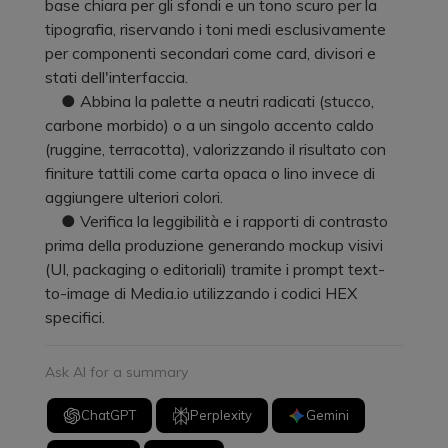
base chiara per gli sfondi e un tono scuro per la
tipografia, riservando i toni medi esclusivamente
per componenti secondari come card, divisori e
stati dell'interfaccia.
● Abbina la palette a neutri radicati (stucco,
carbone morbido) o a un singolo accento caldo
(ruggine, terracotta), valorizzando il risultato con
finiture tattili come carta opaca o lino invece di
aggiungere ulteriori colori.
● Verifica la leggibilità e i rapporti di contrasto
prima della produzione generando mockup visivi
(UI, packaging o editoriali) tramite i prompt text-
to-image di Media.io utilizzando i codici HEX
specifici.
Ask AI for a summary
ChatGPT
Perplexity
Gemini