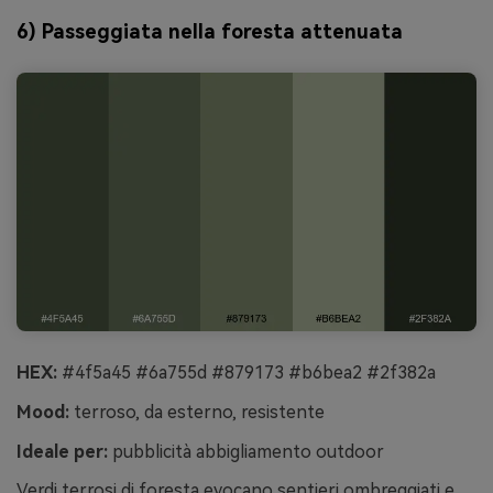
6) Passeggiata nella foresta attenuata
HEX:
#4f5a45 #6a755d #879173 #b6bea2 #2f382a
Mood:
terroso, da esterno, resistente
Ideale per:
pubblicità abbigliamento outdoor
Verdi terrosi di foresta evocano sentieri ombreggiati e