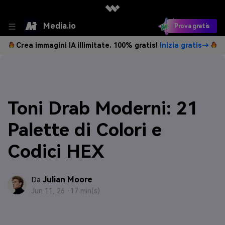
Media.io
Prova gratis
Crea immagini IA illimitate. 100% gratis!
Inizia gratis→
Toni Drab Moderni: 21
Palette di Colori e
Codici HEX
Julian Moore
Da
Jun 11, 26 ·
17 min(s)