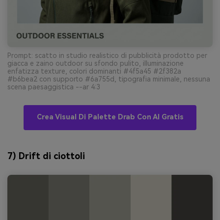
Prompt: scatto in studio realistico di pubblicità prodotto per
giacca e zaino outdoor su sfondo pulito, illuminazione
enfatizza texture, colori dominanti #4f5a45 #2f382a
#b6bea2 con supporto #6a755d, tipografia minimale, nessuna
scena paesaggistica --ar 4:3
Crea Visual Di Palette Drab Con AI Gratis
7) Drift di ciottoli