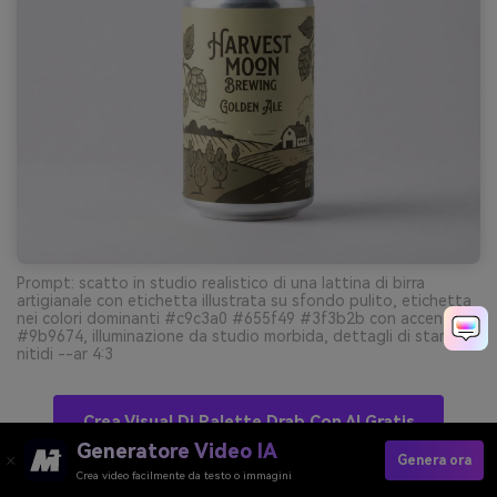
Prompt: scatto in studio realistico di una lattina di birra
artigianale con etichetta illustrata su sfondo pulito, etichetta
nei colori dominanti #c9c3a0 #655f49 #3f3b2b con accento
#9b9674, illuminazione da studio morbida, dettagli di stampa
nitidi --ar 4:3
Crea Visual Di Palette Drab Con AI Gratis
Generatore Video IA
Genera ora
Crea video facilmente da testo o immagini