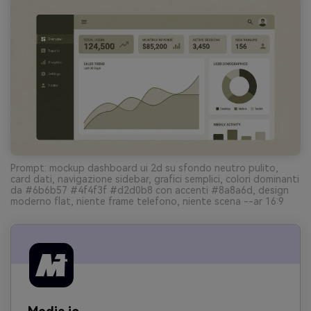
Prompt: mockup dashboard ui 2d su sfondo neutro pulito,
card dati, navigazione sidebar, grafici semplici, colori dominanti
da #6b6b57 #4f4f3f #d2d0b8 con accenti #8a8a6d, design
moderno flat, niente frame telefono, niente scena --ar 16:9