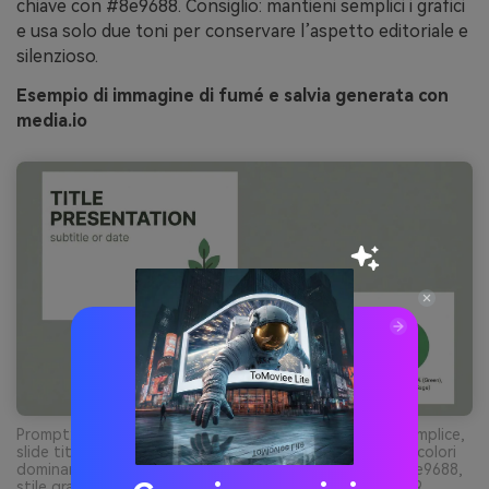
chiave con #8e9688. Consiglio: mantieni semplici i grafici
e usa solo due toni per conservare l’aspetto editoriale e
silenzioso.
Esempio di immagine di fumé e salvia generata con
media.io
Prompt: design slide presentazione pulita su sfondo semplice,
slide titolo più slide contenuto, grafici semplici e icone, colori
dominanti #b9bdb0 #3c423c #737b6f con accento #8e9688,
stile grafico flat, nessun device, nessuna scena --ar 16:9