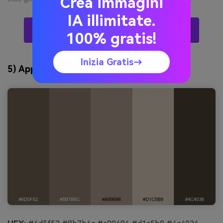
Crea immagini
IA illimitate.
Crea Visual Di Palette Drab Con AI Gratis
100% gratis!
Inizia Gratis→
5) Appunti di Argilla