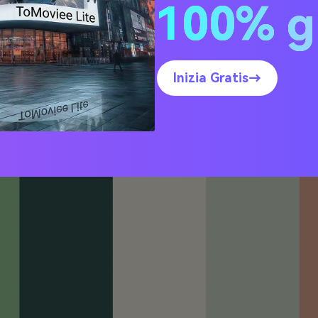
100% g
rium Costiero
Inizia Gratis→