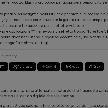
me terracotta, blush o oro opaco per aggiungere personalità se
.
o pratico nel design:** Nella UI, usalo per stati di successo o hi
 grigi e testo scuro per mantenere la gerarchia; nella stampa, pre
pache e carte texturizzate per un effetto vellutato.
rio e applicazione:** Per evitare un effetto troppo "forestale", f
neutri chiari negli sfondi e aggiungi accenti caldi, riservando le t
a tipografia e piccoli dettagli.
 a summary
GPT
Perplexity
Gemini
Claude
Grok
scuro è una tonalità attenuata e naturale che trasmette calm
mente sia al design digitale che alla stampa.
vi oltre 20 idee selezionate di palette colori verde mare scuro