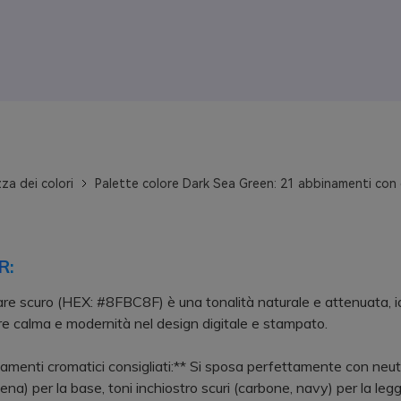
za dei colori
Palette colore Dark Sea Green: 21 abbinamenti con 
R:
are scuro (HEX: #8FBC8F) è una tonalità naturale e attenuata, i
e calma e modernità nel design digitale e stampato.
menti cromatici consigliati:** Si sposa perfettamente con neutr
na) per la base, toni inchiostro scuri (carbone, navy) per la leggi