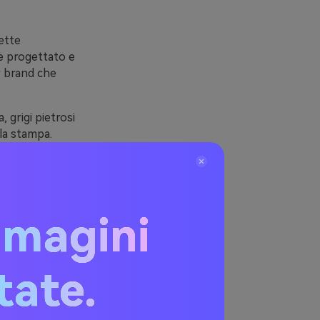
ette
re progettato e
r brand che
 grigi pietrosi
lla stampa.
za risultare
 a toni
mmagini
Dark
itate.