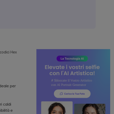
codici Hex
deale per
i caldi
bilità e