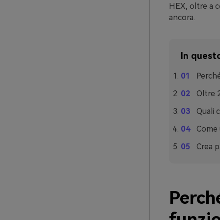
HEX, oltre a co
ancora.
In questo
Perché
Oltre 
Quali 
Come u
Crea p
Perch
funzi