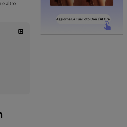
i e altro
n