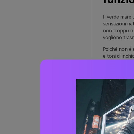
Il verde mare 
sensazioni nat
non troppo rus
vogliono trasm
Poiché non è e
e toni di inchi
Funziona anch
Negli interni e
slavato. Può s
metallici e scu
Oltre 
Sea G