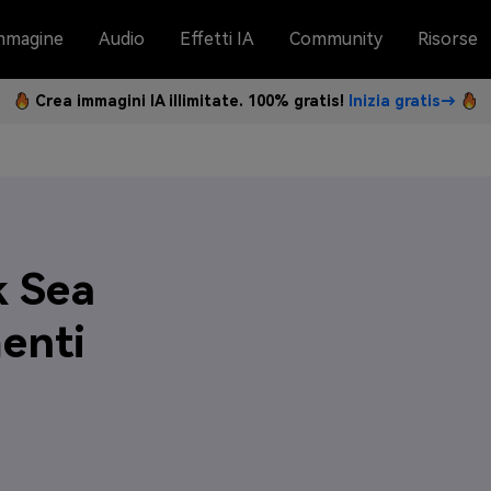
mmagine
Audio
Effetti IA
Community
Risorse
Crea immagini IA illimitate. 100% gratis!
Inizia gratis→
k Sea
enti