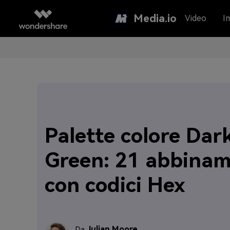
Media.io
Video
I
Palette colore Dar
Green: 21 abbinam
con codici Hex
Julian Moore
Da