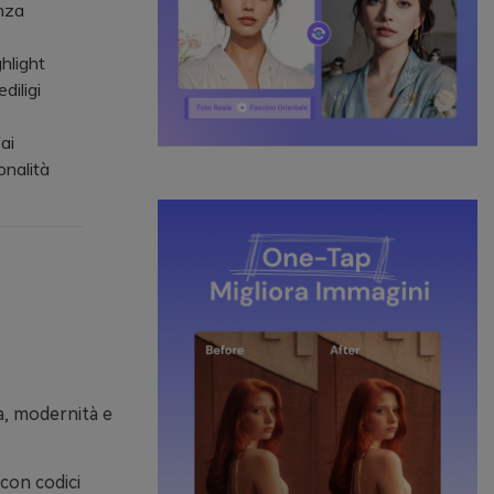
nza
ghlight
diligi
ai
onalità
a, modernità e
 con codici