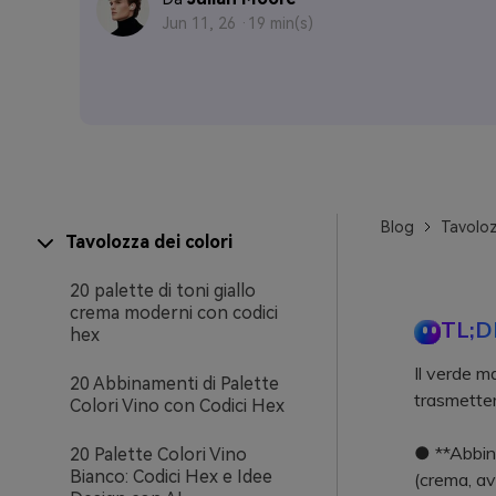
Jun 11, 26 ·
19 min(s)
Blog
Tavoloz
Tavolozza dei colori
20 palette di toni giallo
crema moderni con codici
TL;D
hex
Il verde m
20 Abbinamenti di Palette
trasmetter
Colori Vino con Codici Hex
● **Abbina
20 Palette Colori Vino
Bianco: Codici Hex e Idee
(crema, ave