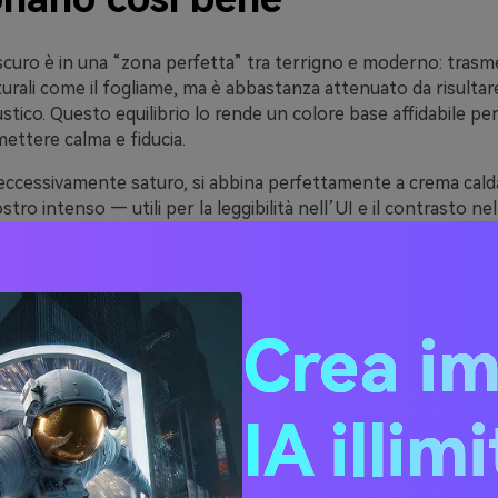
scuro è in una “zona perfetta” tra terrigno e moderno: trasm
urali come il fogliame, ma è abbastanza attenuato da risulta
tico. Questo equilibrio lo rende un colore base affidabile pe
ettere calma e fiducia.
ccessivamente saturo, si abbina perfettamente a crema calda,
ostro intenso — utili per la leggibilità nell’UI e il contrasto ne
e con accenti di tendenza come terracotta, blush e oro.
 nei visual lifestyle, il verde mare scuro regala morbidezza sen
embrare accogliente su finiture opache, di pregio se abbinato
ri, fresco in schemi neutri ariosi.
Crea i
20 idee di palette colore 
IA illim
reen (con codici HEX)