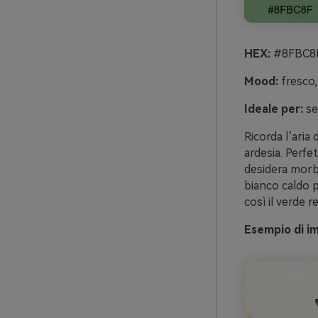
HEX:
#8FBC8F
Mood:
fresco, 
Ideale per:
set
Ricorda l’aria 
ardesia. Perfe
desidera morbi
bianco caldo p
così il verde 
Esempio di i