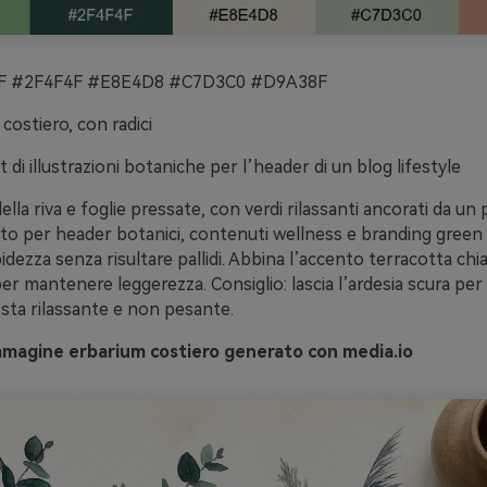
 #2F4F4F #E8E4D8 #C7D3C0 #D9A38F
costiero, con radici
 di illustrazioni botaniche per l’header di un blog lifestyle
della riva e foglie pressate, con verdi rilassanti ancorati da u
tto per header botanici, contenuti wellness e branding green 
dezza senza risultare pallidi. Abbina l’accento terracotta chi
er mantenere leggerezza. Consiglio: lascia l’ardesia scura per 
resta rilassante e non pesante.
mmagine erbarium costiero generato con media.io