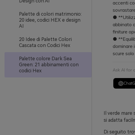
Design con AI
accenti co
sovrastare
Palette di colori matrimonio:
● **Utilizz
20 idee, codici HEX e design
abbinato a
AI
finiture o
● **Equilib
20 Idee di Palette Colori
Cascata con Codici Hex
dominare i 
scure solo 
Palette colore Dark Sea
Green: 21 abbinamenti con
Ask AI for
codici Hex
Chat
Il verde mare 
si adatta facil
Di seguito tro