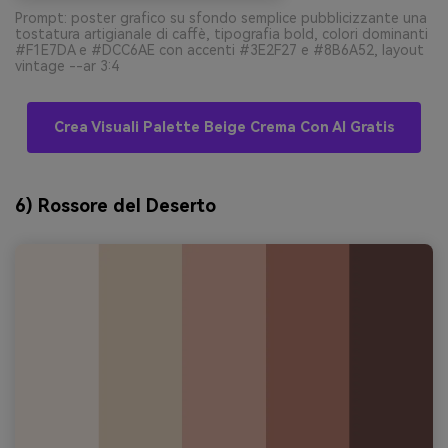
Prompt: poster grafico su sfondo semplice pubblicizzante una
tostatura artigianale di caffè, tipografia bold, colori dominanti
#F1E7DA e #DCC6AE con accenti #3E2F27 e #8B6A52, layout
vintage --ar 3:4
Crea Visuali Palette Beige Crema Con AI Gratis
6) Rossore del Deserto