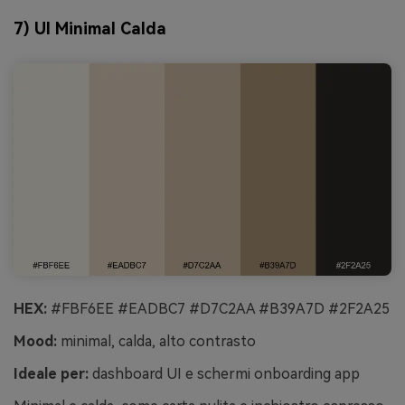
7) UI Minimal Calda
HEX:
#FBF6EE #EADBC7 #D7C2AA #B39A7D #2F2A25
Mood:
minimal, calda, alto contrasto
Ideale per:
dashboard UI e schermi onboarding app