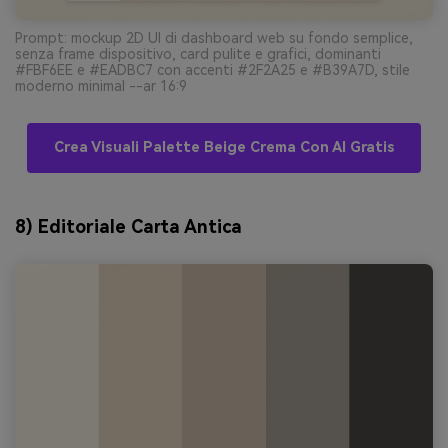
Prompt: mockup 2D UI di dashboard web su fondo semplice,
senza frame dispositivo, card pulite e grafici, dominanti
#FBF6EE e #EADBC7 con accenti #2F2A25 e #B39A7D, stile
moderno minimal --ar 16:9
Crea Visuali Palette Beige Crema Con AI Gratis
8) Editoriale Carta Antica