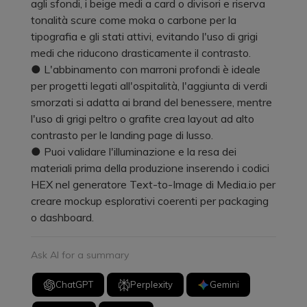
agli sfondi, i beige medi a card o divisori e riserva
tonalità scure come moka o carbone per la
tipografia e gli stati attivi, evitando l'uso di grigi
medi che riducono drasticamente il contrasto.
● L'abbinamento con marroni profondi è ideale
per progetti legati all'ospitalità, l'aggiunta di verdi
smorzati si adatta ai brand del benessere, mentre
l'uso di grigi peltro o grafite crea layout ad alto
contrasto per le landing page di lusso.
● Puoi validare l'illuminazione e la resa dei
materiali prima della produzione inserendo i codici
HEX nel generatore Text-to-Image di Media.io per
creare mockup esplorativi coerenti per packaging
o dashboard.
Ask AI for a summary
ChatGPT
Perplexity
Gemini