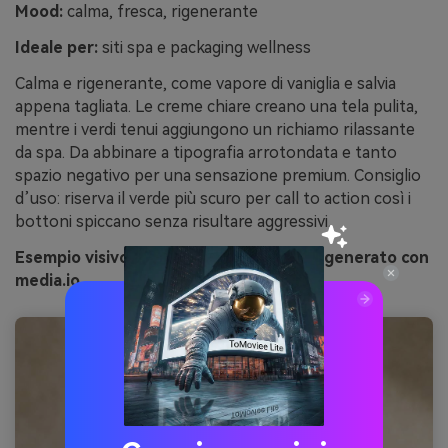
Mood:
calma, fresca, rigenerante
Ideale per:
siti spa e packaging wellness
Calma e rigenerante, come vapore di vaniglia e salvia
appena tagliata. Le creme chiare creano una tela pulita,
mentre i verdi tenui aggiungono un richiamo rilassante
da spa. Da abbinare a tipografia arrotondata e tanto
spazio negativo per una sensazione premium. Consiglio
d’uso: riserva il verde più scuro per call to action così i
bottoni spiccano senza risultare aggressivi.
Esempio visivo di “calma salvia vaniglia” generato con
media.io