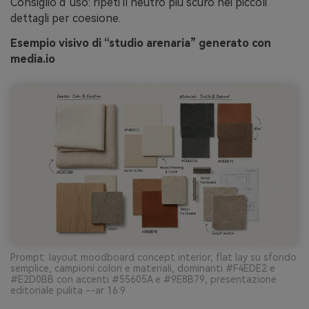
Consiglio d’uso: ripeti il neutro più scuro nei piccoli
dettagli per coesione.
Esempio visivo di “studio arenaria” generato con
media.io
Prompt: layout moodboard concept interior, flat lay su sfondo
semplice, campioni colori e materiali, dominanti #F4EDE2 e
#E2D0BB con accenti #55605A e #9E8B79, presentazione
editoriale pulita --ar 16:9