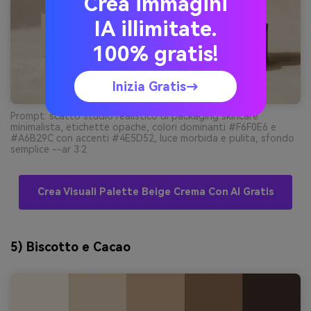
Crea immagini
IA illimitate.
100% gratis!
Inizia Gratis→
Prompt: scatto studio realistico di packaging skincare
minimalista, etichette opache, colori dominanti #F6F0E6 e
#A6B29C con accenti #4E5D52, luce morbida e pulita, sfondo
semplice --ar 3:2
Crea Visuali Palette Beige Crema Con AI Gratis
5) Biscotto e Cacao