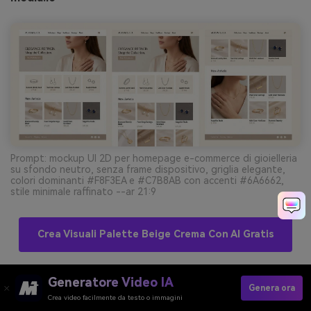
Prompt: mockup UI 2D per homepage e-commerce di gioielleria
su sfondo neutro, senza frame dispositivo, griglia elegante,
colori dominanti #F8F3EA e #C7B8AB con accenti #6A6662,
stile minimale raffinato --ar 21:9
Crea Visuali Palette Beige Crema Con AI Gratis
Generatore Video IA
11) Ceramica Artigianale
Genera ora
Crea video facilmente da testo o immagini