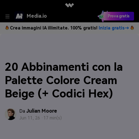
Media.io
Prova gratis
Crea immagini IA illimitate. 100% gratis!
Inizia gratis→
20 Abbinamenti con la
Palette Colore Cream
Beige (+ Codici Hex)
Julian Moore
Da
Jun 11, 26 ·
17 min(s)