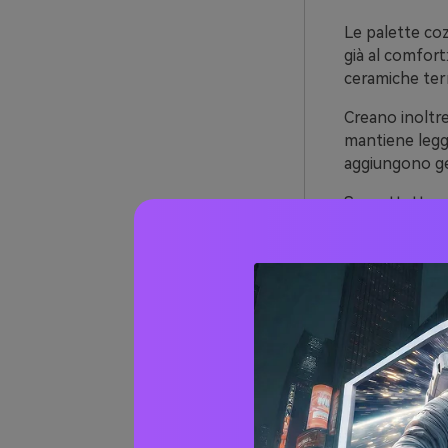
Le palette coz
già al comfort:
ceramiche terr
Creano inoltre
mantiene leggi
aggiungono ger
Soprattutto, 
branding ai co
alla vista e ve
Oltre 
codic