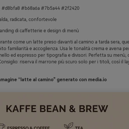
 #d8bfa8 #b68a6a #7b5a44 #2f2420
lda, radicata, confortevole
anding di caffetterie e design di menù
urante come un latte preso davanti al camino a tarda sera, qu
to familiarità e accoglienza. Usa le tonalità crema e avena per
amello ed espresso per tipografia e divisori. Perfetta su menù, 
onsiglio: riserva il marrone più scuro solo per i titoli, così il l
mmagine “latte al camino” generato con media.io