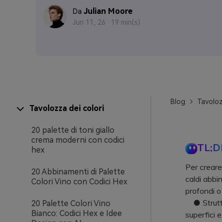
Julian Moore
Da
Jun 11, 26 ·
19 min(s)
Blog
Tavoloz
Tavolozza dei colori
20 palette di toni giallo
crema moderni con codici
TL;D
hex
Per creare
20 Abbinamenti di Palette
caldi abbi
Colori Vino con Codici Hex
profondi o
● Struttur
20 Palette Colori Vino
Bianco: Codici Hex e Idee
superfici 