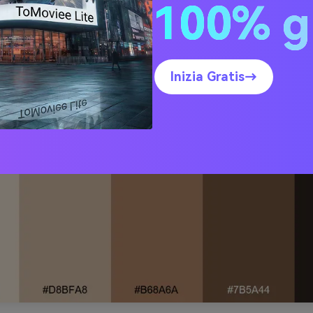
100% g
e al Camino
Inizia Gratis→