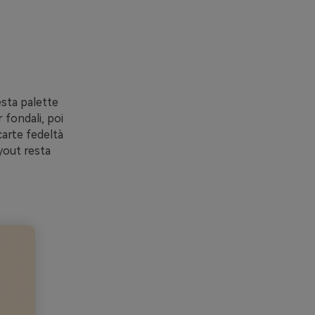
esta palette
 fondali, poi
carte fedeltà
ayout resta