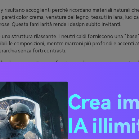
y risultano accoglienti perché ricordano materiali naturali c
 pareti color crema, venature del legno, tessuti in lana, luci ca
ose. Questa familiarità rende i design subito invitanti.
 una struttura rilassante. I neutri caldi forniscono una “bas
bili le composizioni, mentre marroni più profondi e accenti a
archia senza forti contrasti.
gli schemi cromatici cozy funzionano bene su vari supporti—d
mponenti UI fino alle ispirazioni per ambienti—perché risulta
rsatili tra schermi e stampati diversi.
Crea i
20 idee di palette cozy (c
i HEX)
IA illim