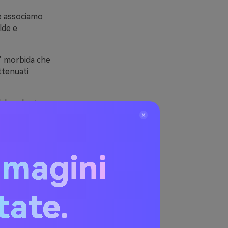
he associamo
lde e
e” morbida che
ttenuati
al packaging
no piacevoli
mmagini
on
itate.