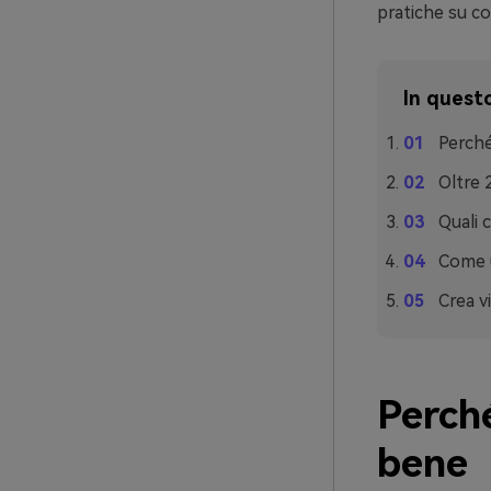
pratiche su com
In questo
Perché
Oltre 
Quali 
Come u
Crea v
Perché
bene