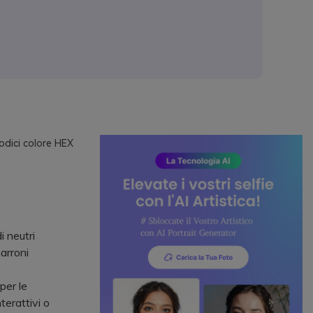
odici colore HEX
i neutri
arroni
per le
terattivi o