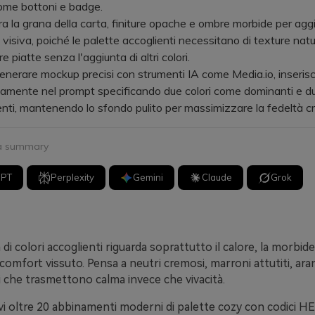
 come bottoni e badge.
la grana della carta, finiture opache e ombre morbide per agg
 visiva, poiché le palette accoglienti necessitano di texture natur
re piatte senza l'aggiunta di altri colori.
rare mockup precisi con strumenti IA come Media.io, inserisci 
amente nel prompt specificando due colori come dominanti e du
ti, mantenendo lo sfondo pulito per massimizzare la fedeltà c
 a summary
GPT
Perplexity
Gemini
Claude
Grok
di colori accoglienti riguarda soprattutto il calore, la morbid
comfort vissuto. Pensa a neutri cremosi, marroni attutiti, aran
ti che trasmettono calma invece che vivacità.
vi oltre 20 abbinamenti moderni di palette cozy con codici HEX