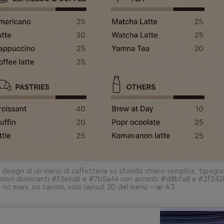
 design di un menù di caffetteria su sfondo chiaro semplice, tipograf
 colori dominanti #f3e6d6 e #7b5a44 con accenti #d8bfa8 e #2f2420,
 no mani, no tavolo, solo layout 2D del menù --ar 4:3