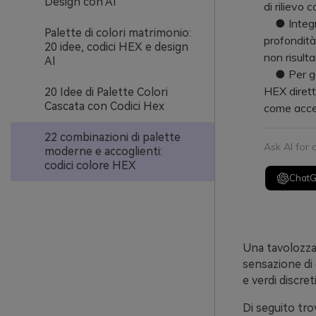
Design con AI
di rilievo
● Integra 
Palette di colori matrimonio:
profondità
20 idee, codici HEX e design
non risulta
AI
● Per gene
HEX dirett
20 Idee di Palette Colori
Cascata con Codici Hex
come accen
22 combinazioni di palette
Ask AI for
moderne e accoglienti:
codici colore HEX
Chat
Una tavolozza 
sensazione di 
e verdi discre
Di seguito tro