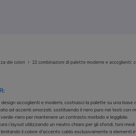
za dei colori
22 combinazioni di palette moderne e accoglienti: c
R:
 design accoglienti e moderni, costruisci la palette su una base d
nata ad accenti smorzati, sostituendo il nero puro nei testi con m
 verde-nero per mantenere un contrasto morbido e leggibile.
a i layout utilizzando un neutro chiaro per gli sfondi, toni medi 
e limitando il colore d'accento caldo esclusivamente a elementi in