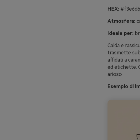
HEX:
#f3e6d6
Atmosfera:
ca
Ideale per:
br
Calda e rassic
trasmette subi
affidati a car
ed etichette. C
arioso.
Esempio di i