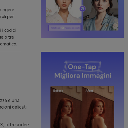
iungere
ali per
i codici
e o tre
romatica.
ezza e una
cioni delicati
, oltre a idee