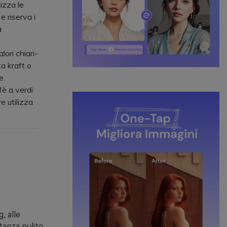
lizza le
e riserva i
a
ori chiari-
a kraft o
e.
è a verdi
e utilizza
, alle
stanza pulito