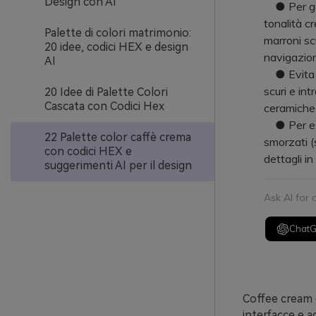
Design con AI
● Per garan
tonalità cr
Palette di colori matrimonio:
marroni sc
20 idee, codici HEX e design
navigazio
AI
● Evita ch
scuri e in
20 Idee di Palette Colori
Cascata con Codici Hex
ceramiche o
● Per esp
22 Palette color caffè crema
smorzati (s
con codici HEX e
dettagli i
suggerimenti AI per il design
Ask AI for
Chat
Coffee cream 
interfacce e ag