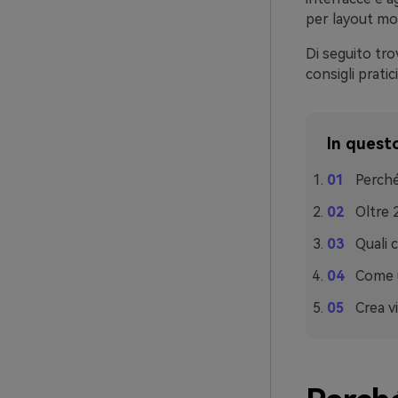
per layout mod
Di seguito tro
consigli pratic
In questo
Perché
Oltre 
Quali 
Come u
Crea v