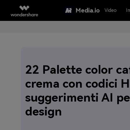
Media.io
Video
I
22 Palette color ca
crema con codici 
suggerimenti AI per
design