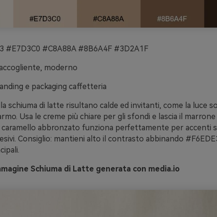
 #E7D3C0 #C8A88A #8B6A4F #3D2A1F
 accogliente, moderno
anding e packaging caffetteria
la schiuma di latte risultano calde ed invitanti, come la luce s
mo. Usa le creme più chiare per gli sfondi e lascia il marron
. Il caramello abbronzato funziona perfettamente per accenti 
desivi. Consiglio: mantieni alto il contrasto abbinando #F6E
cipali.
mmagine Schiuma di Latte generata con media.io