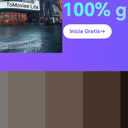
100% g
uma di Latte
Inizia Gratis→