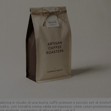
alistica in studio di una busta caffè premium e piccolo set di etich
ulito, con tonalità crema calda ed espresso come colori predominan
bre morbide, packaging di alta qualità --ar 4:3