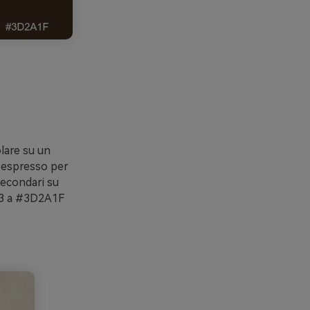
olare su un
e espresso per
secondari su
DE3 a #3D2A1F