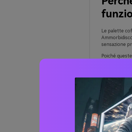
Perch
funzi
Le palette cof
Ammorbidiscono
sensazione pre
Poiché queste 
naturalmente u
packaging e ti
Si abbinano be
ceramiche opac
agli interni c
Oltre 
Cream