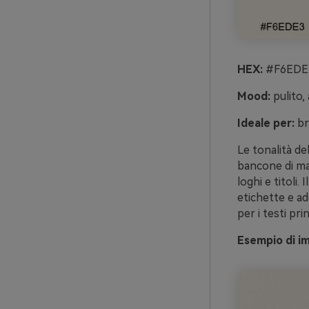
HEX:
#F6EDE3
Mood:
pulito,
Ideale per:
br
Le tonalità del
bancone di mar
loghi e titoli
etichette e a
per i testi prin
Esempio di i