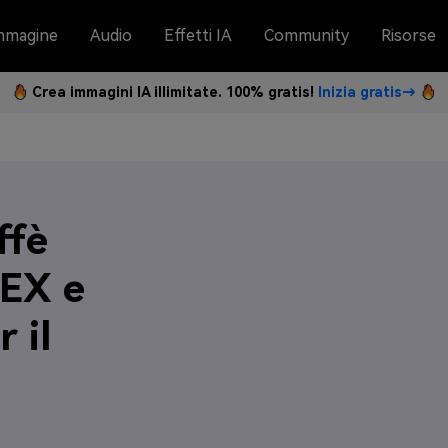
mmagine
Audio
Effetti IA
Community
Risorse
Crea immagini IA illimitate. 100% gratis!
Inizia gratis→
ffè
HEX e
 il