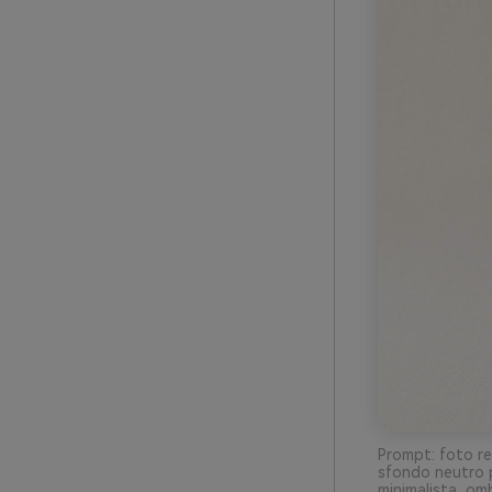
Prompt: foto re
sfondo neutro p
minimalista, om