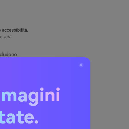
accessibilità.
no una
ncludono
 gerarchie di
o, pietra e
e alla stampa e
mmagini
itate.
Coffee