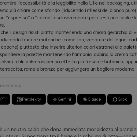
tire l'accessibilità e la leggibilità nella UI e nel packaging, uti
ema più chiare come sfondo (riducendo i riflessi del bianco puro) 
uri "espresso" o "cacao" esclusivamente per i testi principali e l
ne.
e il design risulti piatto mantenendo una chiara gerarchia di val
troducendo texture materiche (come lino, venature del legno, cart
pache) piuttosto che inserire ulteriori colori estranei alla palett
andere la palette mantenendo l'armonia, abbina la crema caff
alvia) o blu polverosi per un effetto più fresco e botanico, oppur
n terracotta, rame e bronzo per aggiungere un bagliore moderno.
 a summary
GPT
Perplexity
Gemini
Claude
Grok
è un neutro caldo che dona immediata morbidezza al branding
li interni. Si posiziona tra il beige e la schiuma di latte—abba