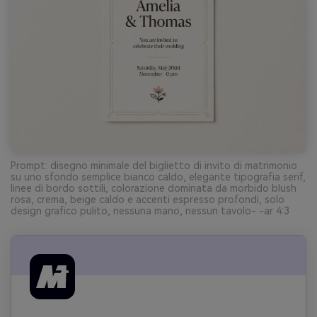
Prompt: disegno minimale del biglietto di invito di matrimonio
su uno sfondo semplice bianco caldo, elegante tipografia serif,
linee di bordo sottili, colorazione dominata da morbido blush
rosa, crema, beige caldo e accenti espresso profondi, solo
design grafico pulito, nessuna mano, nessun tavolo- -ar 4:3