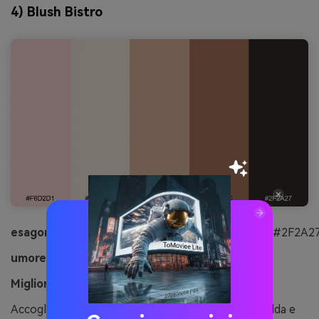
4) Blush Bistro
esagonale:
#F6D2D1#F2E6DA#D9B59E#A8745C#2F2A2
umore:
Accogliente, appetitoso, artigianale
Migliore per:
Caffè menu design
Accogliente e appetitoso come una pasticceria calda e