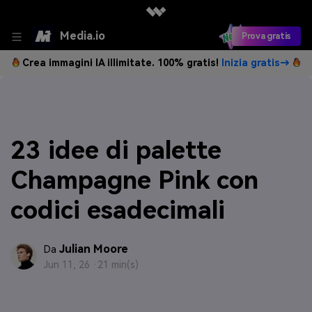
Media.io
Prova gratis
Crea immagini IA illimitate. 100% gratis!
Inizia gratis→
23 idee di palette
Champagne Pink con
codici esadecimali
Julian Moore
Da
Jun 11, 26 ·
21 min(s)