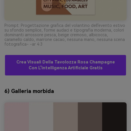
Prompt: Progettazione grafica del volantino dell'evento estivo
su sfondo semplice, forme audaci e tipografia moderna, colori
dominanti arrossore pesca, beige cremoso, albicocca,
caramello caldo, marrone cacao, nessuna mano, nessuna scena
fotografica- -ar 4:3
Crea Visuali Della Tavolozza Rosa Champagne
Con L'intelligenza Artificiale Gratis
6) Galleria morbida