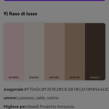
9) Raso di lusso
esagonale:
#F7D6DC#F2E9E2#E3C6B7#C2A189#5A463C
umore:
Lussuoso, caldo, sobrio
Migliore per:
Gioielli Prodotto Annuncio