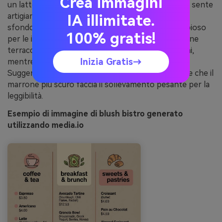
Crea immagini
un latte rosa, questa tavolozza rosa champagne si sente
artigianale e accogliente. Inizia con la crema come
IA illimitate.
sfondo del menu, quindi usa il blush e il beige sabbioso
100% gratis!
per le intestazioni e i divisori delle sezioni. Il marrone
terracotta è perfetto per i prezzi e le convocazioni,
Inizia Gratis→
mentre il carbone profondo ancora la gerarchia.
Suggerimento: mantenere il blush sottile e lasciare che il
marrone più scuro faccia il sollevamento pesante per la
leggibilità.
Esempio di immagine di blush bistro generato
utilizzando media.io