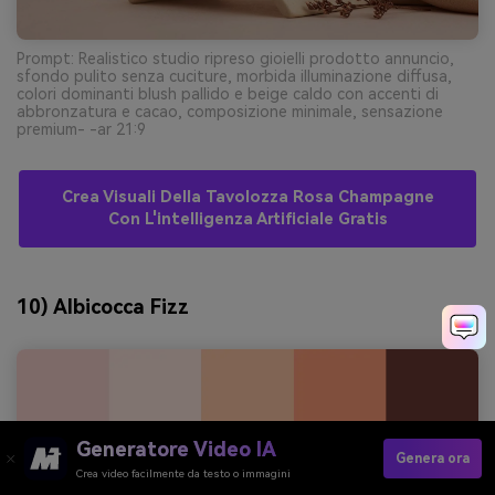
Prompt: Realistico studio ripreso gioielli prodotto annuncio,
sfondo pulito senza cuciture, morbida illuminazione diffusa,
colori dominanti blush pallido e beige caldo con accenti di
abbronzatura e cacao, composizione minimale, sensazione
premium- -ar 21:9
Crea Visuali Della Tavolozza Rosa Champagne
Con L'intelligenza Artificiale Gratis
10) Albicocca Fizz
Generatore Video IA
Genera ora
Crea video facilmente da testo o immagini