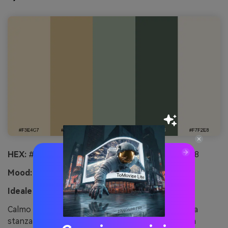
HEX:
#f3e4c7 #d9bf8f #a7b8a2 #516356 #f7f2e8
Mood:
fresco, calmante, eleganza organica
Ideale per:
branding per wellness e brochure spa
Calmo e naturale, come un ramo di eucalipto in una
stanza soleggiata con riflessi metallici. I verdi salvia