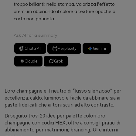
troppo brillanti; nella stampa, valorizza l'effetto
premium abbinando il colore a texture opache o
carta non patinata.
Ask AI for a summary
ChatGPT
Perplexity
Gemini
Claude
Grok
L'oro champagne è il neutro di “lusso silenzioso” per
eccellenza: caldo, luminoso e facile da abbinare sia ai
pastelli delicati che ai toni scuri ad alto contrasto.
Di seguito trovi 20 idee per palette colori oro
champagne con codici HEX, oltre a consigli pratici di
abbinamento per matrimoni, branding, UI e interni