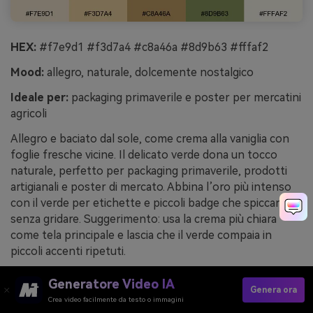
HEX:
#f7e9d1 #f3d7a4 #c8a46a #8d9b63 #fffaf2
Mood:
allegro, naturale, dolcemente nostalgico
Ideale per:
packaging primaverile e poster per mercatini
agricoli
Allegro e baciato dal sole, come crema alla vaniglia con
foglie fresche vicine. Il delicato verde dona un tocco
naturale, perfetto per packaging primaverile, prodotti
artigianali e poster di mercato. Abbina l’oro più intenso
con il verde per etichette e piccoli badge che spiccano
senza gridare. Suggerimento: usa la crema più chiara
come tela principale e lascia che il verde compaia in
piccoli accenti ripetuti.
Esempio di immagine di vaniglia e frutteto generato
Generatore Video IA
Genera ora
con media.io
Crea video facilmente da testo o immagini