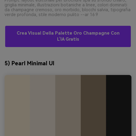
Prompt: layout editoriale per brochure spa su sfondo chiaro,
griglia minimale, illustrazioni botaniche a linee, colori dominati
da champagne cremoso, oro morbido, blocchi salvia, tipografia
verde profonda, stile moderno pulito --ar 16:9
Crea Visual Della Palette Oro Champagne Con
L’IA Gratis
5) Pearl Minimal UI