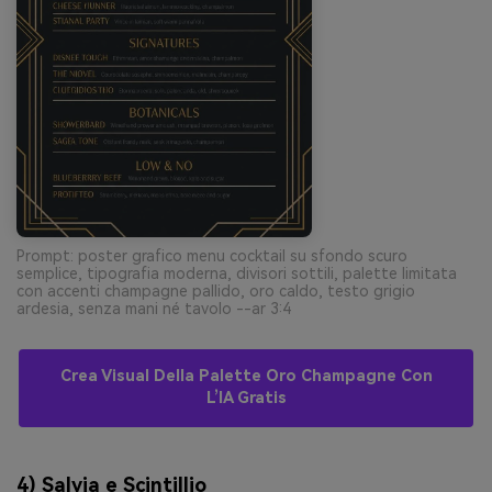
Prompt: poster grafico menu cocktail su sfondo scuro
semplice, tipografia moderna, divisori sottili, palette limitata
con accenti champagne pallido, oro caldo, testo grigio
ardesia, senza mani né tavolo --ar 3:4
Crea Visual Della Palette Oro Champagne Con
L’IA Gratis
4) Salvia e Scintillio