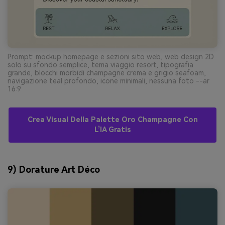
Prompt: mockup homepage e sezioni sito web, web design 2D
solo su sfondo semplice, tema viaggio resort, tipografia
grande, blocchi morbidi champagne crema e grigio seafoam,
navigazione teal profondo, icone minimali, nessuna foto --ar
16:9
Crea Visual Della Palette Oro Champagne Con
L’IA Gratis
9) Dorature Art Déco