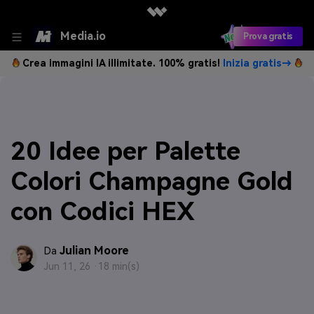
Media.io
Prova gratis
Crea immagini IA illimitate. 100% gratis!
Inizia gratis→
20 Idee per Palette
Colori Champagne Gold
con Codici HEX
Julian Moore
Da
Jun 11, 26 ·
18 min(s)