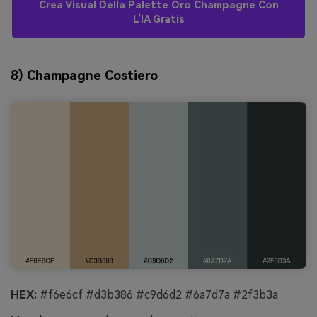
Crea Visual Della Palette Oro Champagne Con
L’IA Gratis
8) Champagne Costiero
HEX:
#f6e6cf #d3b386 #c9d6d2 #6a7d7a #2f3b3a