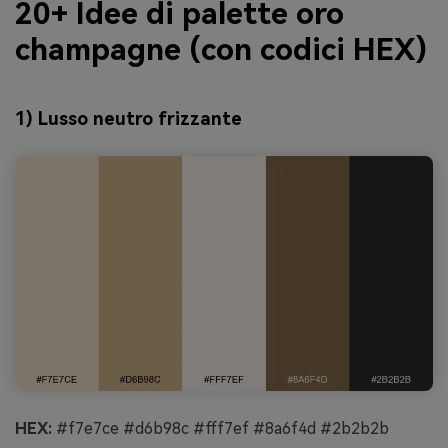
20+ Idee di palette oro
champagne (con codici HEX)
1) Lusso neutro frizzante
HEX:
#f7e7ce #d6b98c #fff7ef #8a6f4d #2b2b2b