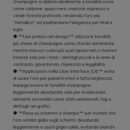
champagne si abbina idealmente a tonalità scure
come carbone, quasi-nero, marrone espresso e
verde foresta profondo, rendendo l'oro più
"metallico" ed esaltandone l'eleganza per titoli e
loghi.
● **Uso pratico nel design:** utilizza le tonalità
più chiare di champagne come sfondo dominante,
mentre riserva i colori più scuri (quasi neri o marroni
intensi) solo per i testi, i dettagli piccoli e le aree di
contrasto, garantendo chiarezza e leggibilità.
● **Applicazioni nella User Interface (UI):** evita
di usare l'oro per pulsanti interi a tutta larghezza;
impiega invece le tonalità champagne
leggermente desaturate solo per evidenziare
elementi secondari come stati selezionati, tag o
dettagli nei grafici.
● **Resa su schermo e stampa:** per evitare che
l'oro sembri giallo sugli schermi, desaturalo
leggermente e usa il grigio caldo, evitando bianchi