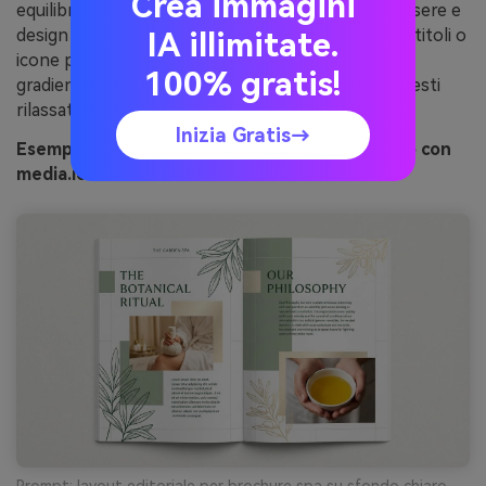
Crea immagini
equilibrano l’oro caldo, ideale per brand del benessere e
design lifestyle delicati. Usa il verde profondo per titoli o
IA illimitate.
icone per ancorare la palette. Consiglio: mantieni i
100% gratis!
gradienti morbidi e opachi in modo che l'aspetto resti
rilassato e non troppo brillante.
Inizia Gratis→
Esempio di immagine salvia e scintillio generato con
media.io