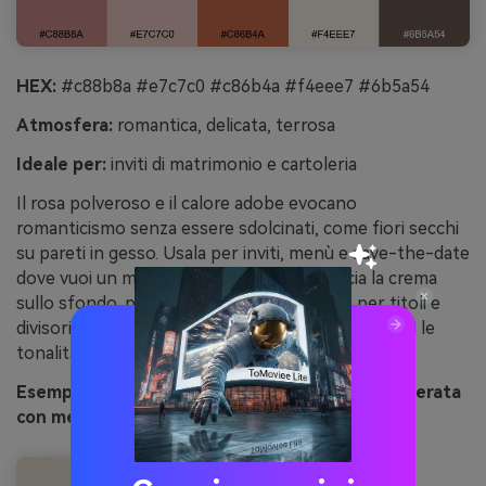
HEX:
#c88b8a #e7c7c0 #c86b4a #f4eee7 #6b5a54
Atmosfera:
romantica, delicata, terrosa
Ideale per:
inviti di matrimonio e cartoleria
Il rosa polveroso e il calore adobe evocano
romanticismo senza essere sdolcinati, come fiori secchi
su pareti in gesso. Usala per inviti, menù e save-the-date
dove vuoi un mood rustico-moderno. Lascia la crema
sullo sfondo, poi alterna rosa e terracotta per titoli e
divisori. Consiglio: usa il taupe scuro per i testi così le
tonalità più delicate restano leggere.
Esempio di immagine rosa polveroso adobe generata
con media.io