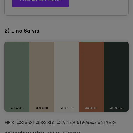
2) Lino Salvia
HEX:
#8fa58f #d8c8b0 #f6f1e8 #b56e4e #2f3b35