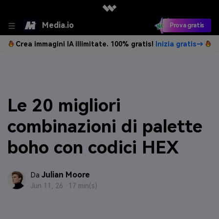
Media.io
Prova gratis
Crea immagini IA illimitate. 100% gratis!
Inizia gratis→
Le 20 migliori
combinazioni di palette
boho con codici HEX
Julian Moore
Da
Jun 11, 26 ·
17 min(s)