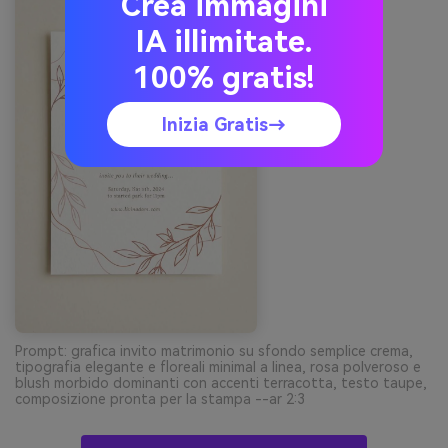
Crea immagini
IA illimitate.
100% gratis!
Inizia Gratis→
Prompt: grafica invito matrimonio su sfondo semplice crema,
tipografia elegante e floreali minimal a linea, rosa polveroso e
blush morbido dominanti con accenti terracotta, testo taupe,
composizione pronta per la stampa --ar 2:3