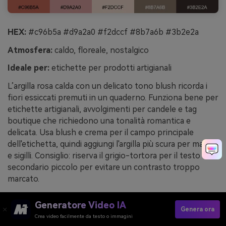
HEX:
#c96b5a #d9a2a0 #f2dccf #8b7a6b #3b2e2a
Atmosfera:
caldo, floreale, nostalgico
Ideale per:
etichette per prodotti artigianali
L’argilla rosa calda con un delicato tono blush ricorda i
fiori essiccati premuti in un quaderno. Funziona bene per
etichette artigianali, avvolgimenti per candele e tag
boutique che richiedono una tonalità romantica e
delicata. Usa blush e crema per il campo principale
dell'etichetta, quindi aggiungi l'argilla più scura per marchi
e sigilli. Consiglio: riserva il grigio-tortora per il testo
secondario piccolo per evitare un contrasto troppo
marcato.
Esempio di immagine di rustic bloom generata con
Generatore Video IA
media.io
Genera ora
Crea video facilmente da testo o immagini