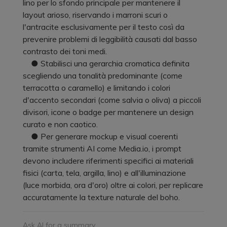
lino per lo sfondo principale per mantenere il
layout arioso, riservando i marroni scuri o
l'antracite esclusivamente per il testo così da
prevenire problemi di leggibilità causati dal basso
contrasto dei toni medi.
● Stabilisci una gerarchia cromatica definita
scegliendo una tonalità predominante (come
terracotta o caramello) e limitando i colori
d'accento secondari (come salvia o oliva) a piccoli
divisori, icone o badge per mantenere un design
curato e non caotico.
● Per generare mockup e visual coerenti
tramite strumenti AI come Media.io, i prompt
devono includere riferimenti specifici ai materiali
fisici (carta, tela, argilla, lino) e all'illuminazione
(luce morbida, ora d'oro) oltre ai colori, per replicare
accuratamente la texture naturale del boho.
Ask AI for a summary