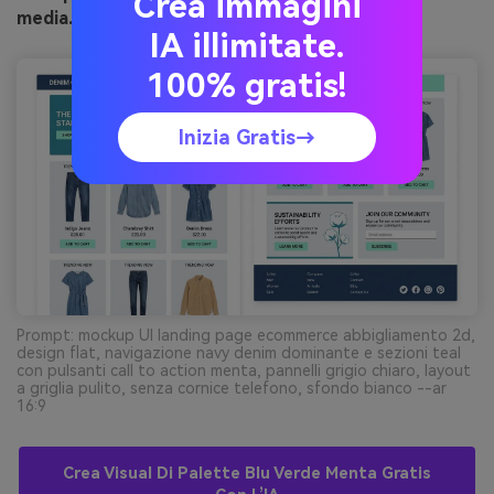
Crea immagini
media.io
IA illimitate.
100% gratis!
Inizia Gratis→
Prompt: mockup UI landing page ecommerce abbigliamento 2d,
design flat, navigazione navy denim dominante e sezioni teal
con pulsanti call to action menta, pannelli grigio chiaro, layout
a griglia pulito, senza cornice telefono, sfondo bianco --ar
16:9
Crea Visual Di Palette Blu Verde Menta Gratis