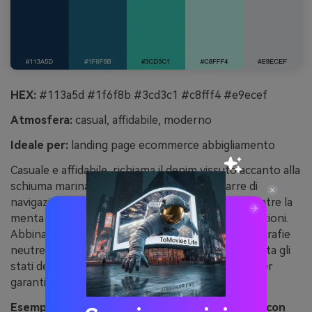
HEX:
#113a5d #1f6f8b #3cd3c1 #c8fff4 #e9ecef
Atmosfera:
casual, affidabile, moderno
Ideale per:
landing page ecommerce abbigliamento
Casuale e affidabile, richiama il denim vissuto accanto alla
schiuma marina. Usa i blu più scuri per le barre di
navigazione e i chip delle categorie prodotto, mentre la
menta aggiunge freschezza ai prezzi e alle promozioni.
Abbina a grigi chiari per i pannelli e mantieni fotografie
neutre così i colori non competono. Consiglio: testa gli
stati dei pulsanti scurendo il teal, non la menta, per
garantire l’accessibilità.
Esempio di immagine seafoam denim generata con