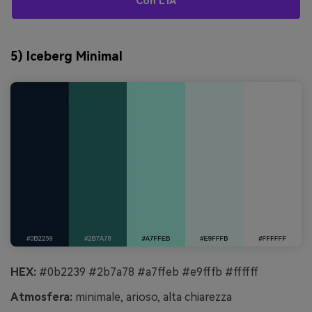
Con L’IA
5) Iceberg Minimal
HEX:
#0b2239 #2b7a78 #a7ffeb #e9fffb #ffffff
Atmosfera:
minimale, arioso, alta chiarezza