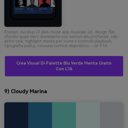
Prompt: mockup UI dark mode app musicale 2d, design flat,
sfondo quasi nero dominante con sezioni blu profonde, tab
attivi teal, highlight menta per icone e controlli playback,
tipografia pulita, nessuna cornice dispositivo --ar 9:16
Crea Visual Di Palette Blu Verde Menta Gratis
Con L’IA
9) Cloudy Marina