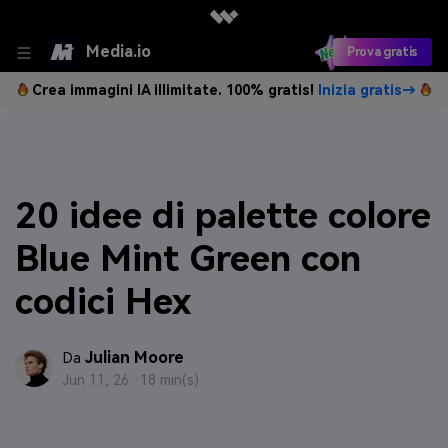
Media.io
Prova gratis
Crea immagini IA illimitate. 100% gratis!
Inizia gratis→
20 idee di palette colore
Blue Mint Green con
codici Hex
Julian Moore
Da
Jun 11, 26 ·
18 min(s)