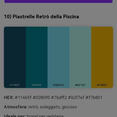
10) Piastrelle Retrò della Piscina
HEX:
#114b5f #028090 #7bdff2 #b2f7ef #f7b801
Atmosfera:
retrò, soleggiato, giocoso
Ideale per:
brand per gelateria