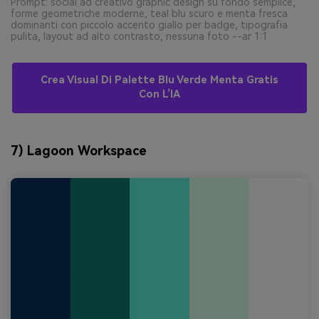
Prompt: social ad creativo graphic design su fondo semplice,
forme geometriche moderne, teal blu scuro e menta fresca
dominanti con piccolo accento giallo per badge, tipografia
pulita, layout ad alto contrasto, nessuna foto --ar 1:1
Crea Visual Di Palette Blu Verde Menta Gratis
Con L’IA
7) Lagoon Workspace