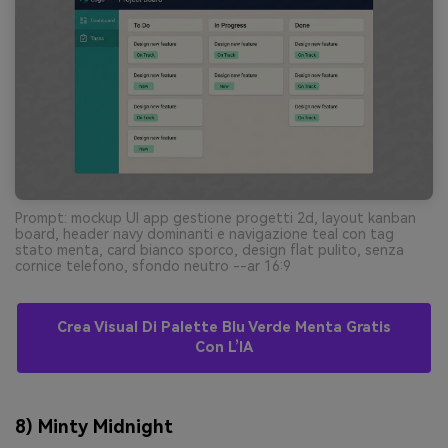
Prompt: mockup UI app gestione progetti 2d, layout kanban
board, header navy dominanti e navigazione teal con tag
stato menta, card bianco sporco, design flat pulito, senza
cornice telefono, sfondo neutro --ar 16:9
Crea Visual Di Palette Blu Verde Menta Gratis
Con L’IA
8) Minty Midnight