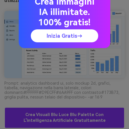
Crea immagini
utilizzando media.io
IA illimitate.
100% gratis!
Inizia Gratis→
Prompt: analytics dashboard ui, solo mockup 2d, grafici,
tabella, navigazione nella barra laterale, colori
dominanti#FFFFFF#D9ECFF#6AA9FF con contrasto#173B73,
griglia pulita, nessun telaio del dispositivo- -ar 16:9
Crea Visuali Blu Luce Blu Palette Con
L'intelligenza Artificiale Gratuitamente