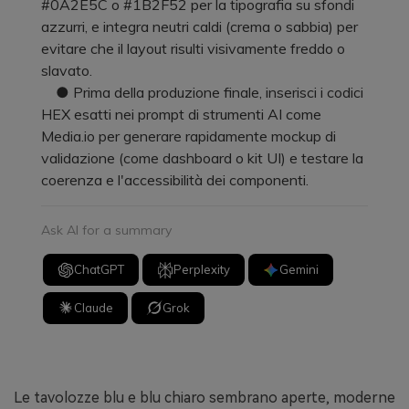
#0A2E5C o #1B2F52 per la tipografia su sfondi
azzurri, e integra neutri caldi (crema o sabbia) per
evitare che il layout risulti visivamente freddo o
slavato.
● Prima della produzione finale, inserisci i codici
HEX esatti nei prompt di strumenti AI come
Media.io per generare rapidamente mockup di
validazione (come dashboard o kit UI) e testare la
coerenza e l'accessibilità dei componenti.
Ask AI for a summary
ChatGPT
Perplexity
Gemini
Claude
Grok
Le tavolozze blu e blu chiaro sembrano aperte, moderne