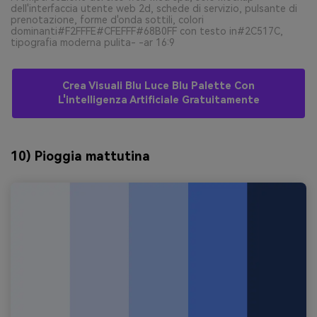
dell'interfaccia utente web 2d, schede di servizio, pulsante di
prenotazione, forme d'onda sottili, colori
dominanti#F2FFFE#CFEFFF#68B0FF con testo in#2C517C,
tipografia moderna pulita- -ar 16:9
Crea Visuali Blu Luce Blu Palette Con
L'intelligenza Artificiale Gratuitamente
10) Pioggia mattutina