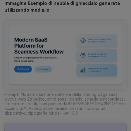
Immagine Esempio di nebbia di ghiacciaio generata
utilizzando media.io
Prompt: Moderna sezione dell'eroe della landing page saas,
layout web 2d pulito, ampi spazi bianchi, schede arrotondate,
sfumature sottili, toni primari da#EAF6FF#BFE4FF#2F8DFF con
accenti di#0A2E5C, icone minime, nessun mockup del
dispositivo, tipografia nitida- -ar 16:9