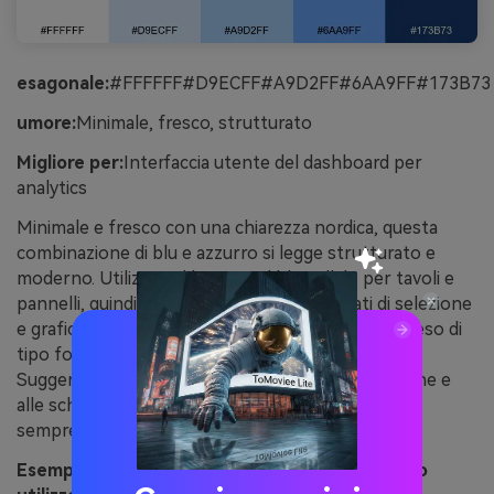
esagonale:
#FFFFFF#D9ECFF#A9D2FF#6AA9FF#173B73
umore:
Minimale, fresco, strutturato
Migliore per:
Interfaccia utente del dashboard per
analytics
Minimale e fresco con una chiarezza nordica, questa
combinazione di blu e azzurro si legge strutturato e
moderno. Utilizzare il bianco e il blu pallido per tavoli e
pannelli, quindi portare il blu medio per stati di selezione
e grafici. Abbinare con divisori grigio chiaro e un peso di
tipo forte per mantenere la gerarchia chiara.
Suggerimento: applica il blu intenso alla navigazione e
alle schede attive in modo che gli utenti sappiano
sempre dove si trovano.
Esempio di immagine di nordic minimal generato