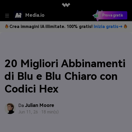
Media.io
Prova gratis
Crea immagini IA illimitate. 100% gratis!
Inizia gratis→
20 Migliori Abbinamenti
di Blu e Blu Chiaro con
Codici Hex
Julian Moore
Da
Jun 11, 26 ·
18 min(s)