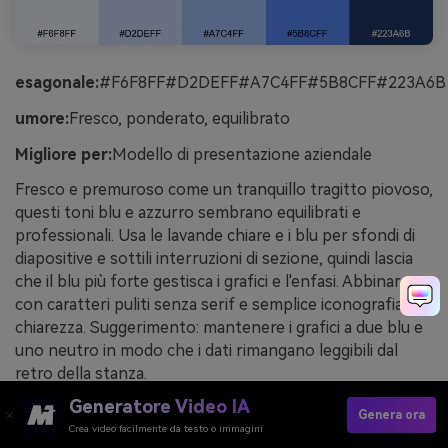
esagonale:
#F6F8FF#D2DEFF#A7C4FF#5B8CFF#223A6B
umore:
Fresco, ponderato, equilibrato
Migliore per:
Modello di presentazione aziendale
Fresco e premuroso come un tranquillo tragitto piovoso,
questi toni blu e azzurro sembrano equilibrati e
professionali. Usa le lavande chiare e i blu per sfondi di
diapositive e sottili interruzioni di sezione, quindi lascia
che il blu più forte gestisca i grafici e l'enfasi. Abbinare
con caratteri puliti senza serif e semplice iconografia per
chiarezza. Suggerimento: mantenere i grafici a due blu e
uno neutro in modo che i dati rimangano leggibili dal
retro della stanza.
Generatore Video IA
Immagine Esempio di pioggia mattutina generata
Genera ora
Crea video facilmente da testo o immagini
utilizzando media.io