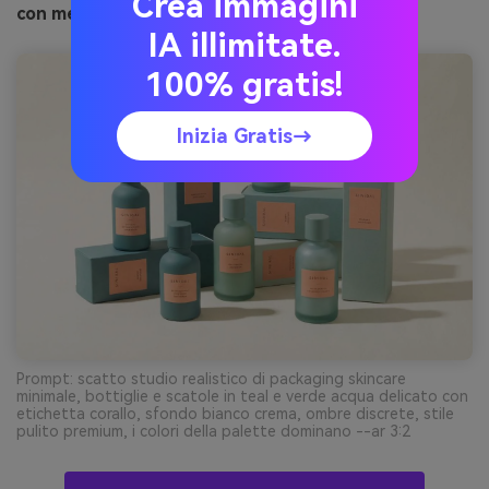
Crea immagini
con media.io
IA illimitate.
100% gratis!
Inizia Gratis→
Prompt: scatto studio realistico di packaging skincare
minimale, bottiglie e scatole in teal e verde acqua delicato con
etichetta corallo, sfondo bianco crema, ombre discrete, stile
pulito premium, i colori della palette dominano --ar 3:2