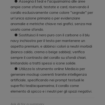
● Assegna il teal e l'acquamarina alle aree
ampie come sfondi, testate e card, riservando il
corallo esclusivamente come colore "segnale" per
un'unica azione primaria o per evidenziare
anomalie e metriche chiave nei grafici, senza mai
usarlo come sfondo.
● Sostituisci il nero puro con il carbone o il blu
navy inchiostro per il testo per mantenere un
aspetto premium, e abbina i colori a neutri morbidi
(bianco caldo, crema o beige sabbia); verifica
sempre il contrasto del corallo su sfondi chiari,
limitandolo a tratti spessi o icone solide.
● Utilizza lo strumento online Media.io per
generare mockup coerenti tramite intelligenza
artificiale, specificando nei prompt testuali le
superfici teal/acquamarina, il corallo come
elemento di spicco e i neutri per gli spazi negativi.
Ask AI for a summary