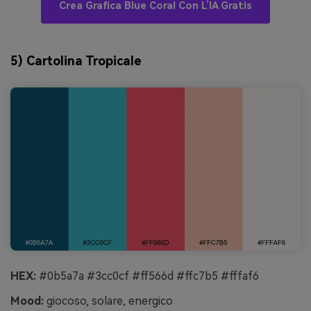
Crea Grafica Blue Coral Con L’IA Gratis
5) Cartolina Tropicale
HEX:
#0b5a7a #3cc0cf #ff566d #ffc7b5 #fffaf6
Mood:
giocoso, solare, energico