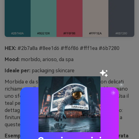
HEX:
#2b7a8a #8ee1d6 #ff6f86 #fff1ea #6b7280
Mood:
morbido, arioso, da spa
Ideale per:
packaging skincare
Morbida e da spa, ricorda il vetro di mare con delicati
richiami corallo. Il blush pallido e il bianco caldo creano
uno sfondo premium per etichette e ingredienti. Usa il
teal per i marchi e il rosa più brillante per un unico
dettaglio caratteristico come sigillo o riga. Consiglio:
finiture opache si abbinano particolarmente bene a
queste acquamarina spente e neutri cremosi.
Esempio immagine “vetro di mare corallo” generata