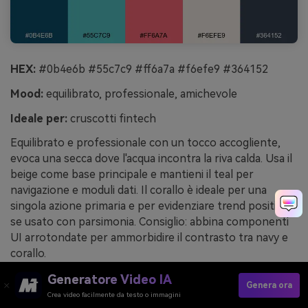
HEX:
#0b4e6b #55c7c9 #ff6a7a #f6efe9 #364152
Mood:
equilibrato, professionale, amichevole
Ideale per:
cruscotti fintech
Equilibrato e professionale con un tocco accogliente,
evoca una secca dove l'acqua incontra la riva calda. Usa il
beige come base principale e mantieni il teal per
navigazione e moduli dati. Il corallo è ideale per una
singola azione primaria e per evidenziare trend positivi
se usato con parsimonia. Consiglio: abbina componenti
UI arrotondate per ammorbidire il contrasto tra navy e
corallo.
Esempio di immagine di sandbar UI generata con
Generatore Video IA
Genera ora
media.io
Crea video facilmente da testo o immagini