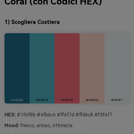
Coral (con Codici HEX)
1) Scogliera Costiera
HEX:
#1f6f8b #4fb6c6 #ff6f7d #ffd6c8 #f3f6f7
Mood:
fresco, arioso, ottimista