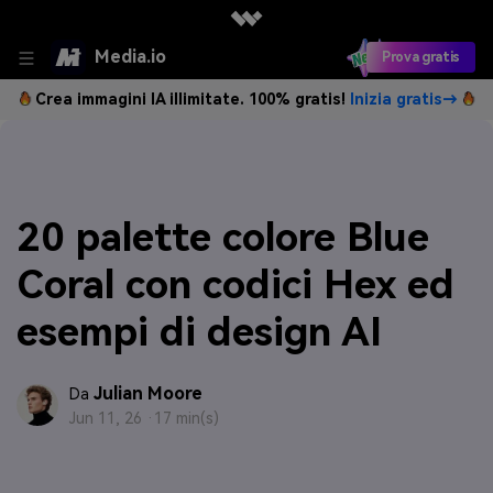
Media.io
Prova gratis
Crea immagini IA illimitate. 100% gratis!
Inizia gratis→
20 palette colore Blue
Coral con codici Hex ed
esempi di design AI
Julian Moore
Da
Jun 11, 26 ·
17 min(s)