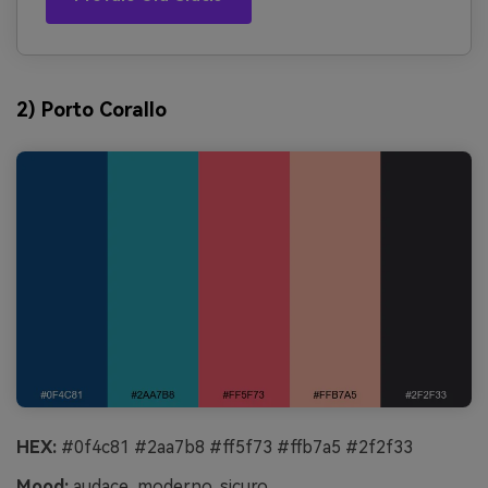
2) Porto Corallo
HEX:
#0f4c81 #2aa7b8 #ff5f73 #ffb7a5 #2f2f33
Mood:
audace, moderno, sicuro