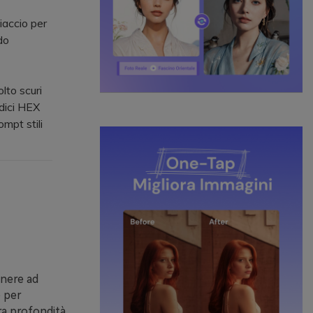
accio per
do
lto scuri
odici HEX
mpt stili
 nere ad
e per
era profondità