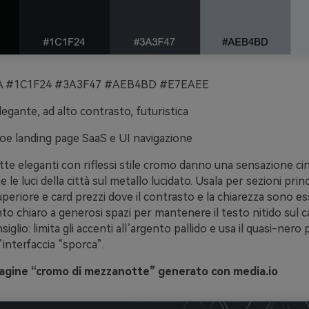
 #1C1F24 #3A3F47 #AEB4BD #E7EAEE
egante, ad alto contrasto, futuristica
oe landing page SaaS e UI navigazione
te eleganti con riflessi stile cromo danno una sensazione c
 le luci della città sul metallo lucidato. Usala per sezioni princi
periore e card prezzi dove il contrasto e la chiarezza sono ess
to chiaro a generosi spazi per mantenere il testo nitido sul 
glio: limita gli accenti all’argento pallido e usa il quasi-nero 
’interfaccia “sporca”.
gine “cromo di mezzanotte” generato con media.io