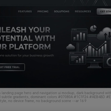
 landing page hero and navigation ui mockup, dark background with 
 subtle gradients, dominant colors #07080A #1C1F24 #AEB4BD #E
style, no device frame, no background scene --ar 16:9