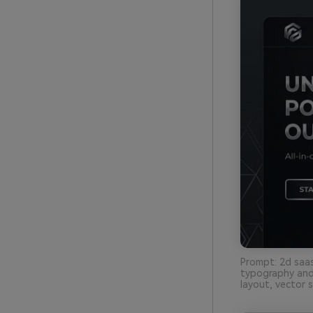
Prompt: 2d saas
typography and
layout, vector 