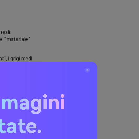
eali:
ne “materiale”
i, i grigi medi
nziati. Con
rk mode,
ontrasto. Puoi
mmagini
r una lettura
itate.
Nero