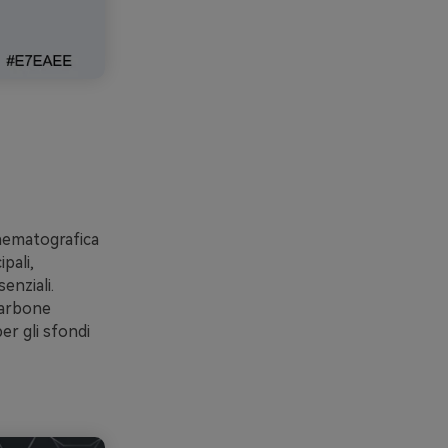
inematografica
pali,
enziali.
carbone
per gli sfondi