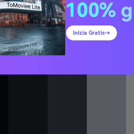
100% g
to (con codici HEX)
o di Mezzanotte
Inizia Gratis→