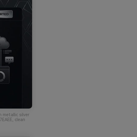
metallic silver
7EAEE, clean