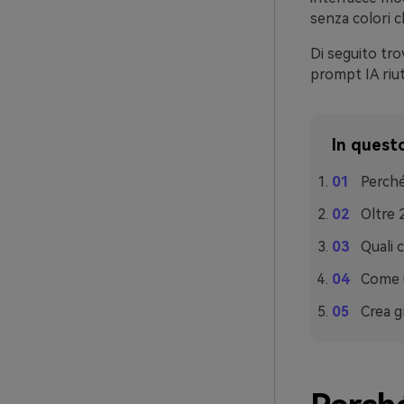
senza colori c
Di seguito tro
prompt IA riut
In questo
Perché
Oltre 
Quali 
Come u
Crea g