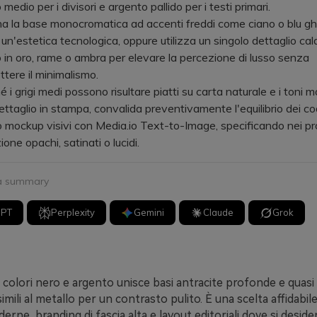
o medio per i divisori e argento pallido per i testi primari.
la base monocromatica ad accenti freddi come ciano o blu ghi
 un'estetica tecnologica, oppure utilizza un singolo dettaglio cal
o in oro, rame o ambra per elevare la percezione di lusso senza
ere il minimalismo.
 grigi medi possono risultare piatti su carta naturale e i toni mo
ttaglio in stampa, convalida preventivamente l'equilibrio dei c
mockup visivi con Media.io Text-to-Image, specificando nei pro
zione opachi, satinati o lucidi.
 a summary
GPT
Perplexity
Gemini
Claude
Grok
 colori nero e argento unisce basi antracite profonde e quasi
simili al metallo per un contrasto pulito. È una scelta affidabil
erne, branding di fascia alta e layout editoriali dove si desid