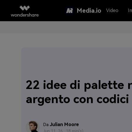
Media.io
Video
I
22 idee di palette 
argento con codici
Julian Moore
Da
Jun 11, 26 ·
18 min(s)