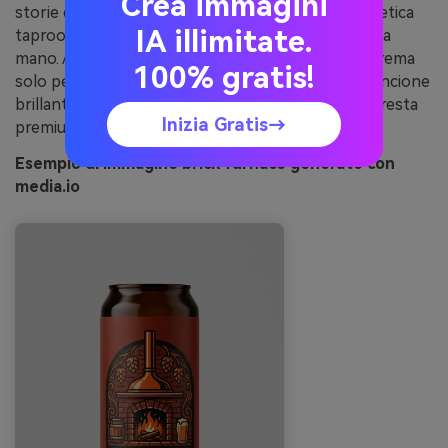
Crea immagini
storie di affumicatura. Usalo per etichette, segnaletica
IA illimitate.
taproom o merchandise dove vuoi un tocco fatto a
mano. Abbina a linee illustrate quasi nere e usa il crema
100% gratis!
solo per testi legali leggibili. Consiglio: riserva l’arancione
brillante a un badge protagonista così l’etichetta resta
Inizia Gratis→
premium.
Esempio di immagine brick furnace generato con
media.io