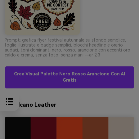
Prompt: grafica flyer festival autunnale su sfondo semplice,
foglie illustrate e badge semplici, blocchi headline e orario
audaci, toni dominanti nero, rosso, arancione con accenti oro
caldo e crema, senza foto, senza mani --ar 2:3
Crea Visual Palette Nero Rosso Arancione Con AI
Gratis
9) Volcano Leather