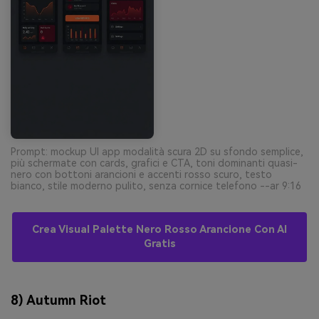
Prompt: mockup UI app modalità scura 2D su sfondo semplice,
più schermate con cards, grafici e CTA, toni dominanti quasi-
nero con bottoni arancioni e accenti rosso scuro, testo
bianco, stile moderno pulito, senza cornice telefono --ar 9:16
Crea Visual Palette Nero Rosso Arancione Con AI
Gratis
8) Autumn Riot