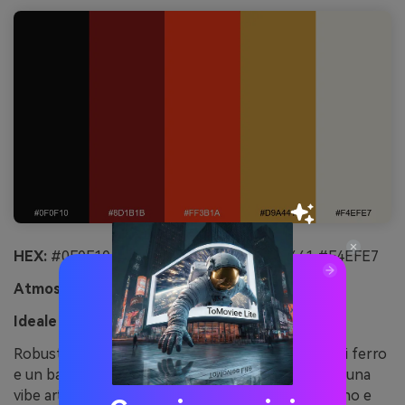
HEX:
#0F0F10 #8D1B1B #FF3B1A #D9A441 #F4EFE7
Atmosfera:
industriale, robusto, caldo
Ideale per:
design etichette birra artigianale
Robusto e caldo, evoca forni di mattoni, attrezzi di ferro
e un bagliore costante. La nota ambrata aggiunge una
vibe artigianale che si adatta a fermentazione, legno e