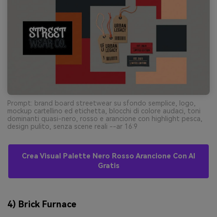
Prompt: brand board streetwear su sfondo semplice, logo,
mockup cartellino ed etichetta, blocchi di colore audaci, toni
dominanti quasi-nero, rosso e arancione con highlight pesca,
design pulito, senza scene reali --ar 16:9
Crea Visual Palette Nero Rosso Arancione Con AI
Gratis
4) Brick Furnace