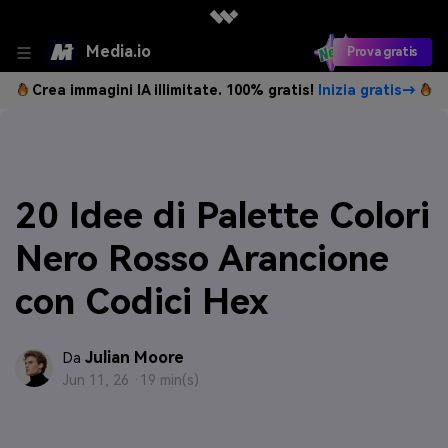
Media.io
Prova gratis
Crea immagini IA illimitate. 100% gratis!
Inizia gratis→
20 Idee di Palette Colori
Nero Rosso Arancione
con Codici Hex
Julian Moore
Da
Jun 11, 26 ·
19 min(s)