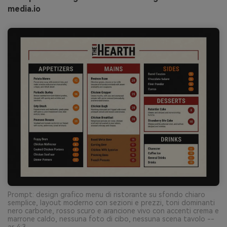
media.io
Prompt: design grafico menu di ristorante su sfondo chiaro
semplice, layout moderno con sezioni e prezzi, toni dominanti
nero carbone, rosso scuro e arancione vivo con accenti crema e
marrone caldo, nessuna foto di cibo, nessuna scena tavolo --