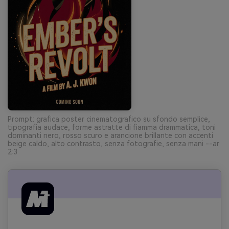
Prompt: grafica poster cinematografico su sfondo semplice,
tipografia audace, forme astratte di fiamma drammatica, toni
dominanti nero, rosso scuro e arancione brillante con accenti
beige caldo, alto contrasto, senza fotografie, senza mani --ar
2:3