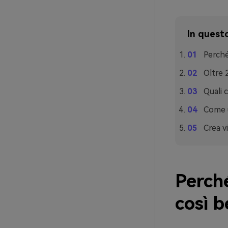
In questo
Perché
Oltre 
Quali 
Come u
Crea vi
Perch
così 