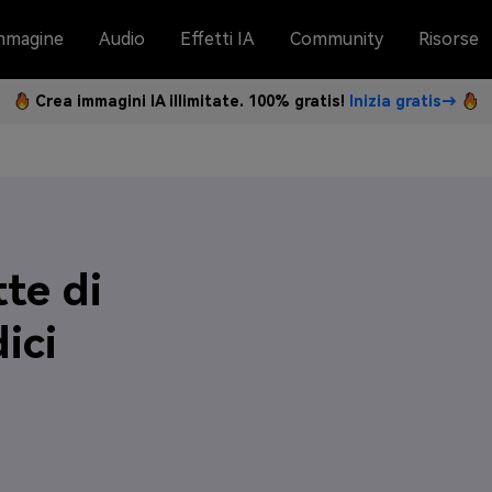
mmagine
Audio
Effetti IA
Community
Risorse
Crea immagini IA illimitate. 100% gratis!
Inizia gratis→
tte di
ici