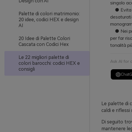
Design con AI
singolo acc
● Evita il 
Palette di colori matrimonio:
desaturati
20 idee, codici HEX e design
monogram
AI
● Nei prog
per far ris
20 Idee di Palette Colori
Cascata con Codici Hex
tonalità pi
Le 22 migliori palette di
Ask AI for
colori barocchi: codici HEX e
consigli
Chat
Le palette di
caldi e rifless
Di seguito tro
mantenere legg