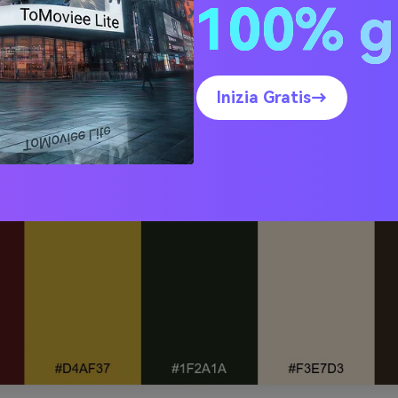
100% g
ella Dorata
Inizia Gratis→