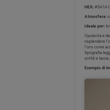
HEX:
#5A1A1A
Atmosfera:
o
Ideale per:
br
Opulenta e dev
risplendere l’
l’oro come acc
tipografia legg
sottili e lasci
Esempio di i