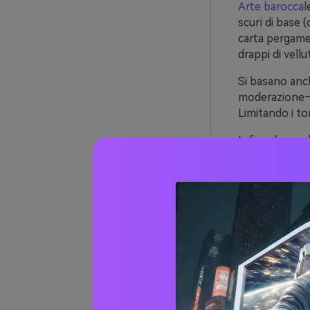
Arte barocca
l
scuri di base 
carta pergamen
drappi di vell
Si basano anc
moderazione—c
Limitando i to
Infine, le com
tendono al ca
e aiuta foto, t
Oltre 
baroc