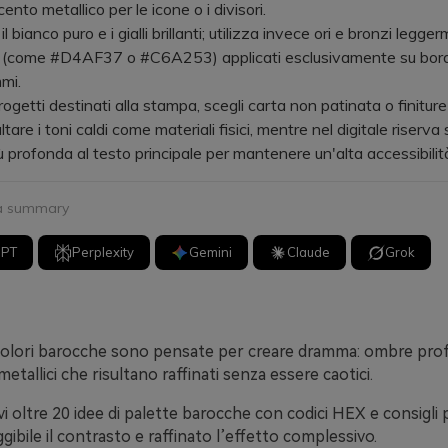
ento metallico per le icone o i divisori.
bianco puro e i gialli brillanti; utilizza invece ori e bronzi legge
 (come #D4AF37 o #C6A253) applicati esclusivamente su bordi, 
mi.
etti destinati alla stampa, scegli carta non patinata o finitur
altare i toni caldi come materiali fisici, mentre nel digitale riserva
ù profonda al testo principale per mantenere un'alta accessibilità
 a summary
GPT
Perplexity
Gemini
Claude
Grok
 colori barocche sono pensate per creare dramma: ombre pro
i metallici che risultano raffinati senza essere caotici.
vi oltre 20 idee di palette barocche con codici HEX e consigli p
ibile il contrasto e raffinato l’effetto complessivo.