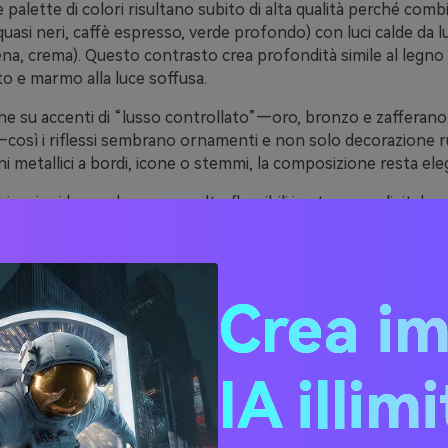
e palette di colori risultano subito di alta qualità perché com
(quasi neri, caffè espresso, verde profondo) con luci calde da l
a, crema). Questo contrasto crea profondità simile al legno 
uto e marmo alla luce soffusa.
he su accenti di “lusso controllato”—oro, bronzo e zafferano
osì i riflessi sembrano ornamenti e non solo decorazione 
ni metallici a bordi, icone o stemmi, la composizione resta ele
binazioni barocche sono molto flessibili in stampa e digitale 
ldo e leggermente smorzato. Questo dona alle tipografie un 
exture e illustrazioni incise a fondersi in modo naturale.
Crea i
20 idee di palette colori
chi (con codici HEX)
IA illim