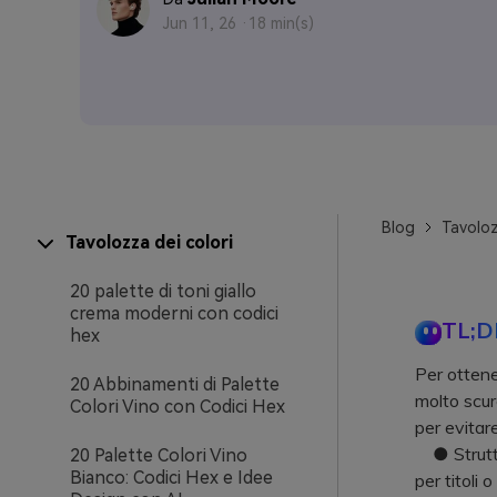
Jun 11, 26 ·
18 min(s)
Blog
Tavoloz
Tavolozza dei colori
20 palette di toni giallo
crema moderni con codici
TL;D
hex
Per ottene
20 Abbinamenti di Palette
molto scure
Colori Vino con Codici Hex
per evitare
● Struttur
20 Palette Colori Vino
Bianco: Codici Hex e Idee
per titoli