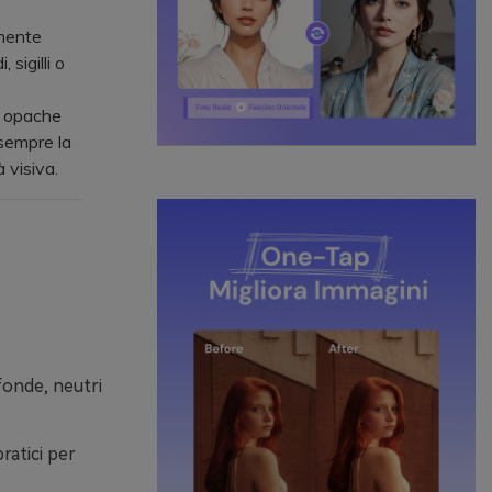
rmente
sigilli o
e opache
 sempre la
 visiva.
fonde, neutri
ratici per