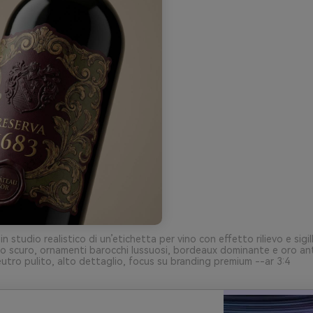
n studio realistico di un’etichetta per vino con effetto rilievo e sigil
tro scuro, ornamenti barocchi lussuosi, bordeaux dominante e oro an
eutro pulito, alto dettaglio, focus su branding premium --ar 3:4