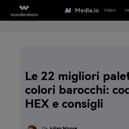
Media.io
Video
I
Le 22 migliori pale
colori barocchi: cod
HEX e consigli
Julian Moore
Da