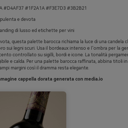
 #D4AF37 #1F2A1A #F3E7D3 #3B2B21
pulenta e devota
anding di lusso ed etichette per vini
ota, questa palette barocca richiama la luce di una candela c
oro sui legni scuri. Usa il bordeaux intenso e l’ombra per la ge
ento controllato su sigilli, bordi e icone. La tonalità pergam
ibile e calda. Per una palette barocca raffinata, abbina titoli in 
a ampi margini così il dramma resta elegante.
mmagine cappella dorata generata con media.io