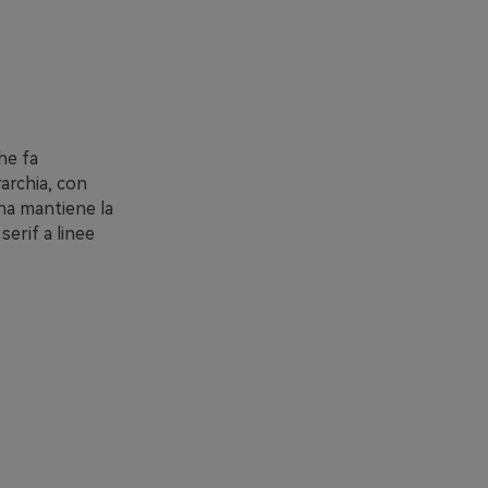
he fa
rarchia, con
ena mantiene la
serif a linee