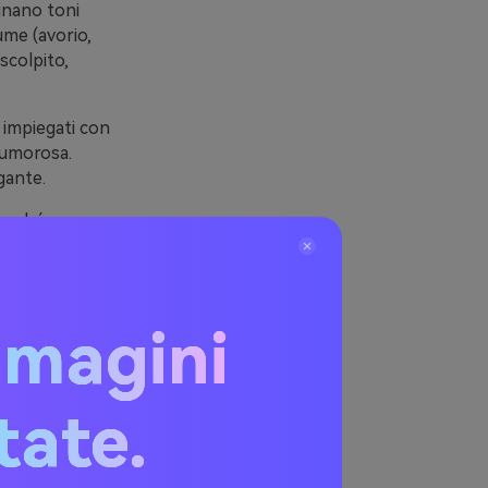
binano toni
ume (avorio,
scolpito,
 impiegati con
rumorosa.
gante.
perché
tocco classico
mmagini
itate.