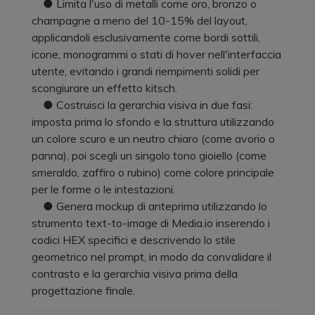
● Limita l'uso di metalli come oro, bronzo o
champagne a meno del 10-15% del layout,
applicandoli esclusivamente come bordi sottili,
icone, monogrammi o stati di hover nell'interfaccia
utente, evitando i grandi riempimenti solidi per
scongiurare un effetto kitsch.
● Costruisci la gerarchia visiva in due fasi:
imposta prima lo sfondo e la struttura utilizzando
un colore scuro e un neutro chiaro (come avorio o
panna), poi scegli un singolo tono gioiello (come
smeraldo, zaffiro o rubino) come colore principale
per le forme o le intestazioni.
● Genera mockup di anteprima utilizzando lo
strumento text-to-image di Media.io inserendo i
codici HEX specifici e descrivendo lo stile
geometrico nel prompt, in modo da convalidare il
contrasto e la gerarchia visiva prima della
progettazione finale.