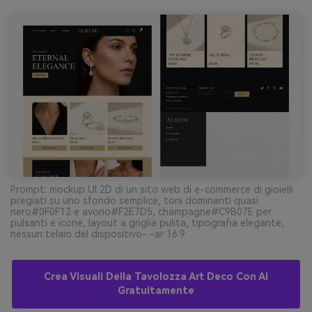
Prompt: mockup UI 2D di un sito web di e-commerce di gioielli
pregiati su uno sfondo semplice, toni dominanti quasi
nero#0F0F12 e avorio#F2E7D5, champagne#C9B07E per
pulsanti e icone, layout a griglia pulita, tipografia elegante,
nessun telaio del dispositivo- -ar 16:9
Crea Visuali Della Tavolozza Art Deco Con AI
Gratuitamente