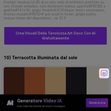
Prompt: mockup UI 2D di un sito web di architect portfolio su
uno sfondo semplice, toni dominanti bianco spento#F5F3EE e
grafite#15161B, grigio freddo#3C3F4A per testo secondario,
bronzo mutato#9B7D4F per accenti hover, griglia pulita,
nessun telaio del dispositivo- -ar 21:9
Crea Visuali Della Tavolozza Art Deco Con AI
Gratuitamente
10) Terracotta illuminata dal sole
Generatore Video IA
Genera ora
Crea video facilmente da testo o immagini