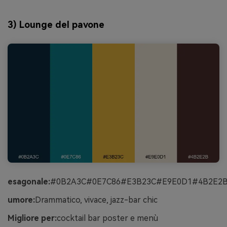
3) Lounge del pavone
esagonale:
#0B2A3C#0E7C86#E3B23C#E9E0D1#4B2E2
umore:
Drammatico, vivace, jazz-bar chic
Migliore per:
cocktail bar poster e menù