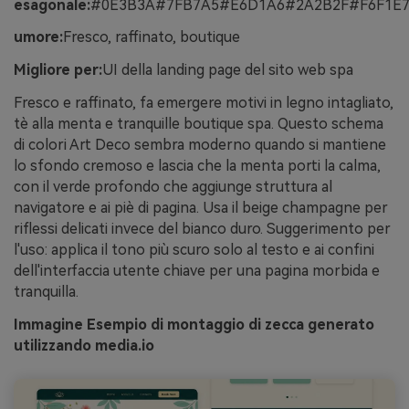
esagonale:
#0E3B3A#7FB7A5#E6D1A6#2A2B2F#F6F1E
umore:
Fresco, raffinato, boutique
Migliore per:
UI della landing page del sito web spa
Fresco e raffinato, fa emergere motivi in legno intagliato,
tè alla menta e tranquille boutique spa. Questo schema
di colori Art Deco sembra moderno quando si mantiene
lo sfondo cremoso e lascia che la menta porti la calma,
con il verde profondo che aggiunge struttura al
navigatore e ai piè di pagina. Usa il beige champagne per
riflessi delicati invece del bianco duro. Suggerimento per
l'uso: applica il tono più scuro solo al testo e ai confini
dell'interfaccia utente chiave per una pagina morbida e
tranquilla.
Immagine Esempio di montaggio di zecca generato
utilizzando media.io