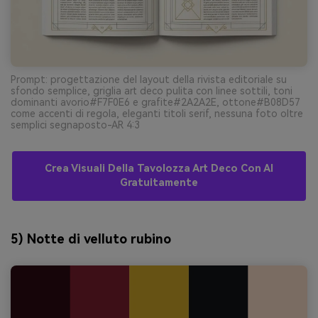
Prompt: progettazione del layout della rivista editoriale su
sfondo semplice, griglia art deco pulita con linee sottili, toni
dominanti avorio#F7F0E6 e grafite#2A2A2E, ottone#B08D57
come accenti di regola, eleganti titoli serif, nessuna foto oltre
semplici segnaposto-AR 4:3
Crea Visuali Della Tavolozza Art Deco Con AI
Gratuitamente
5) Notte di velluto rubino