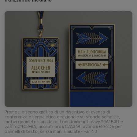
Prompt: disegno grafico di un distintivo di evento di
conferenza e segnaletica direzionale su sfondo semplice,
motivi geometrici art deco, toni dominanti navy#0A1B3D e
zaffiro#1C3F8A, accenti oro#C7A34B, avorio#E8E2D6 per
pannelli di testo, senza mani simulate- -ar 4:3