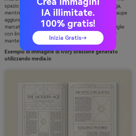
Crea immagini
spazio bianco generoso per la lettura a forma lunga,
IA illimitate.
mentre la grafite mantiene i titoli nitidi. Ottone e taupe
aggiungono struttura attraverso regole, cornici e
100% gratis!
marcatori di sezione. Consiglio d'uso: impostare griglie
con linee sottili ed evitare riempimenti pesanti per
Inizia Gratis→
mantenere il layout arioso.
Esempio di immagine di ivory brassline generato
utilizzando media.io