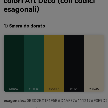
colori Art Deco (con codici
esagonali)
1) Smeraldo dorato
esagonale:
#0B3D2E#1F6F5B#D4AF37#111217#F3E9D2