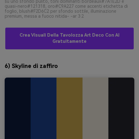
su uno sfondo pulito, toni dominanti bordeaux#7A1E2D e
quasi-nero#121318, oro#C9A227 come accenti etichetta di
foglio, blush#F2D6C2 per sfondo sottile, illuminazione
premium, messa a fuoco nitida- -ar 3:2
Crea Visuali Della Tavolozza Art Deco Con AI
Gratuitamente
6) Skyline di zaffiro