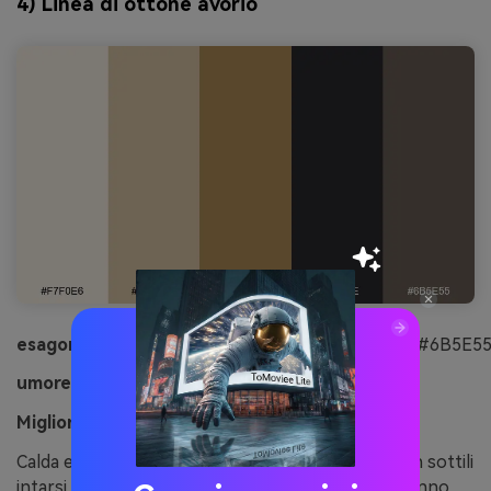
4) Linea di ottone avorio
esagonale:
#F7F0E6#D8C3A5#B08D57#2A2A2E#6B5E5
umore:
Caldo, raffinato, architettonico
Migliore per:
layout della rivista editoriale
Calda e raffinata, suggerisce facciate in calcare con sottili
intarsi in ottone. I toni dell'avorio e della sabbia fanno