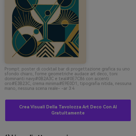
Prompt: poster di cocktail bar di progettazione grafica su uno
sfondo chiaro, forme geometriche audace art deco, toni
dominanti navy#0B2A3C e teal#0E7C86 con accenti
oro#E3B23C, crema minima#E9E0D1, tipografia nitida, nessuna
mano, nessuna scena reale- -ar 3:4
Crea Visuali Della Tavolozza Art Deco Con AI
Gratuitamente