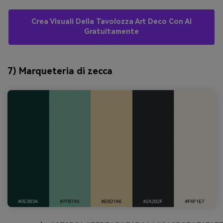
Crea Visuali Della Tavolozza Art Deco Con AI
Gratuitamente
7) Marqueteria di zecca