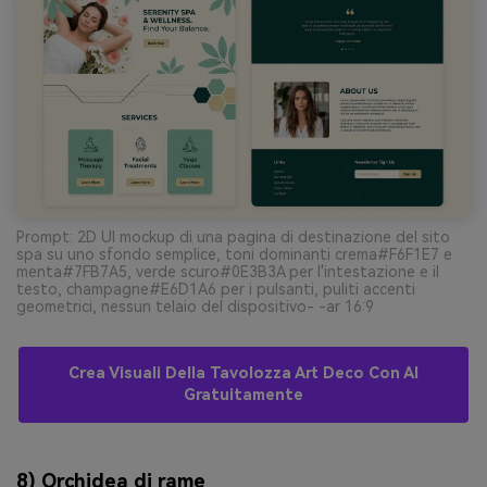
Prompt: 2D UI mockup di una pagina di destinazione del sito
spa su uno sfondo semplice, toni dominanti crema#F6F1E7 e
menta#7FB7A5, verde scuro#0E3B3A per l'intestazione e il
testo, champagne#E6D1A6 per i pulsanti, puliti accenti
geometrici, nessun telaio del dispositivo- -ar 16:9
Crea Visuali Della Tavolozza Art Deco Con AI
Gratuitamente
8) Orchidea di rame