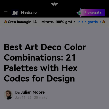
Media.io
Prova gratis
Crea immagini IA illimitate. 100% gratis!
Inizia gratis→
Best Art Deco Color
Combinations: 21
Palettes with Hex
Codes for Design
Julian Moore
Da
Jun 11, 26 ·
20 min(s)