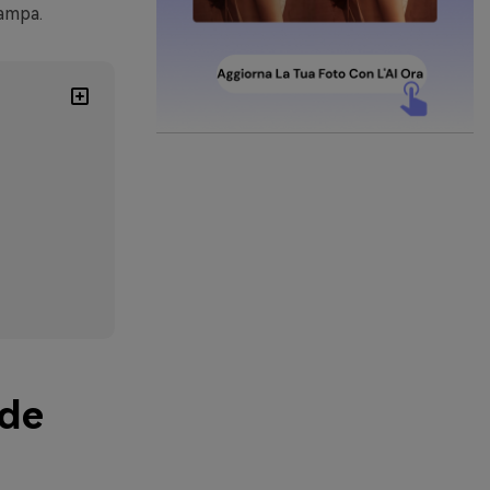
tampa.
rde