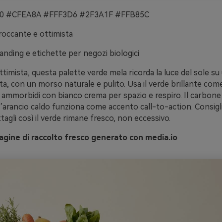
 #CFEA8A #FFF3D6 #2F3A1F #FFB85C
occante e ottimista
anding e etichette per negozi biologici
timista, questa palette verde mela ricorda la luce del sole su
a, con un morso naturale e pulito. Usa il verde brillante com
i ammorbidi con bianco crema per spazio e respiro. Il carbone 
, l’arancio caldo funziona come accento call-to-action. Consigli
ttagli così il verde rimane fresco, non eccessivo.
gine di raccolto fresco generato con media.io