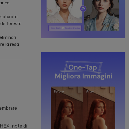
ianco
esaturato
erde foresta
liminari
re la resa
 sembrare
 HEX, note di