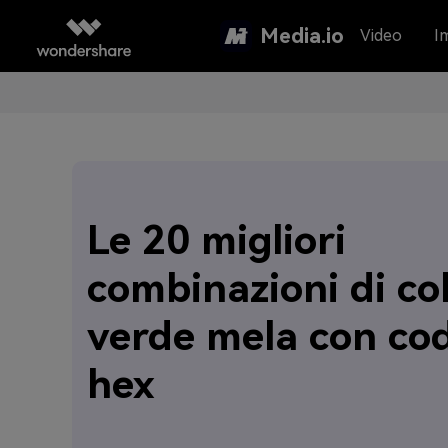
Media.io
Video
I
Le 20 migliori
combinazioni di col
verde mela con cod
hex