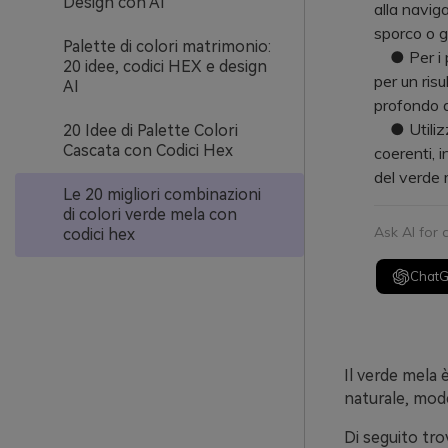
Design con AI
alla naviga
sporco o g
Palette di colori matrimonio:
● Per i p
20 idee, codici HEX e design
per un risu
AI
profondo a
● Utilizza
20 Idee di Palette Colori
Cascata con Codici Hex
coerenti, 
del verde 
Le 20 migliori combinazioni
di colori verde mela con
Ask AI for
codici hex
Chat
Il verde mela 
naturale, mod
Di seguito tro