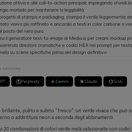
zione attiva e alle call-to-action principali, impiegando sfondi b
rigio morbido per mantenere la leggibilità.
rogetti di stampa e packaging, stampa il verde leggermente d
ltato visivo più raffinato e ancoralo a testi in color carbone o v
l posto del nero puro.
 il generatore text-to-image di Media.io per creare mockup pre
inserendo direzioni cromatiche e codici HEX nei prompt per testa
mela su scene specifiche prima del design definitivo.
 a summary
GPT
Perplexity
Gemini
Claude
Grok
è brillante, pulito e subito “fresco”: un verde vivace che può
erno o addirittura neon a seconda degli abbinamenti.
vi 20 combinazioni di colori verde mela selezionate con codici