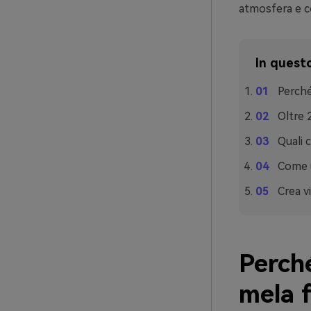
atmosfera e co
In questo
Perché
Oltre 
Quali 
Come u
Crea v
Perché
mela 