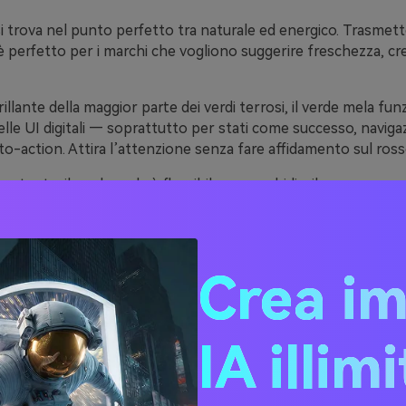
si trova nel punto perfetto tra naturale ed energico. Trasmette
 è perfetto per i marchi che vogliono suggerire freschezza, cr
rillante della maggior parte dei verdi terrosi, il verde mela fu
le UI digitali — soprattutto per stati come successo, navigaz
l-to-action. Attira l’attenzione senza fare affidamento sul ross
ortante, il verde mela è flessibile: ammorbidiscilo con crema 
te, oppure abbinalo a quasi-nero e grigi freddi per un gusto
Crea i
20 idee di palette colore 
(con codici HEX)
IA illim