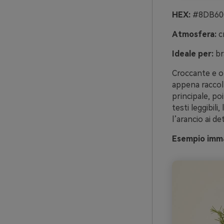
HEX:
#8DB600
Atmosfera:
cr
Ideale per:
br
Croccante e ot
appena raccolt
principale, po
testi leggibili
l’arancio ai de
Esempio imma