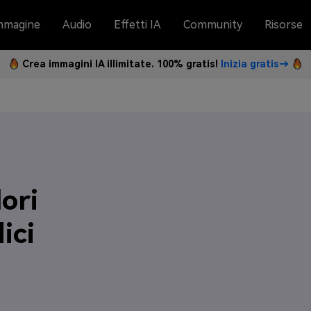
mmagine
Audio
Effetti IA
Community
Risorse
Crea immagini IA illimitate. 100% gratis!
Inizia gratis→
ori
ici