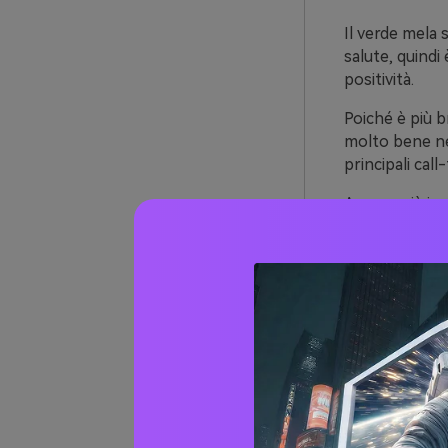
Il verde mela 
salute, quindi
positività.
Poiché è più b
molto bene nel
principali cal
Ancora più imp
effetto calman
e tech.
Oltre 
mela 