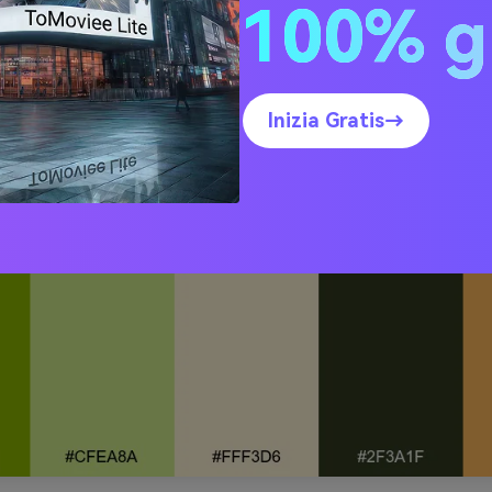
100% g
olto fresco
Inizia Gratis→