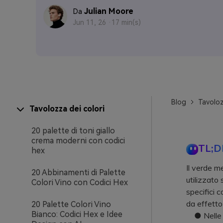
Julian Moore
Da
Jun 11, 26 ·
17 min(s)
Blog
Tavoloz
Tavolozza dei colori
20 palette di toni giallo
crema moderni con codici
TL;D
hex
Il verde m
20 Abbinamenti di Palette
utilizzato
Colori Vino con Codici Hex
specifici c
da effetto
20 Palette Colori Vino
Bianco: Codici Hex e Idee
● Nelle int