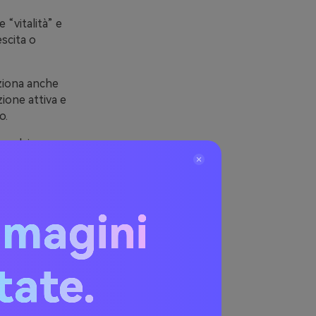
 “vitalità” e
escita o
nziona anche
ione attiva e
o.
e salvia per un
 high-contrast
mmagini
verde
itate.