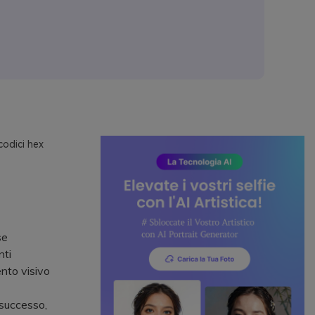
codici hex
se
nti
ento visivo
 successo,