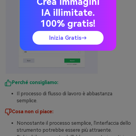
Crea immagini
IA illimitate.
100% gratis!
Inizia Gratis→
Perché consigliamo:
Il processo di flusso di lavoro è abbastanza
semplice.
Cosa non ci piace:
Nonostante il processo semplice, l'interfaccia dello
strumento potrebbe essere più attraente.