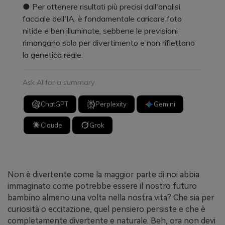
● Per ottenere risultati più precisi dall'analisi
facciale dell'IA, è fondamentale caricare foto
nitide e ben illuminate, sebbene le previsioni
rimangano solo per divertimento e non riflettano
la genetica reale.
Ask AI for a summary
ChatGPT
Perplexity
Gemini
Claude
Grok
Non è divertente come la maggior parte di noi abbia
immaginato come potrebbe essere il nostro futuro
bambino almeno una volta nella nostra vita? Che sia per
curiosità o eccitazione, quel pensiero persiste e che è
completamente divertente e naturale. Beh, ora non devi