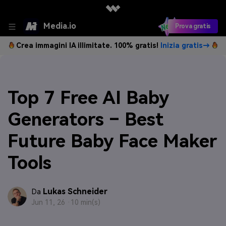
Media.io
Prova gratis
Crea immagini IA illimitate. 100% gratis!
Inizia gratis→
Top 7 Free AI Baby
Generators – Best
Future Baby Face Maker
Tools
Lukas Schneider
Da
Jun 11, 26 ·
10 min(s)