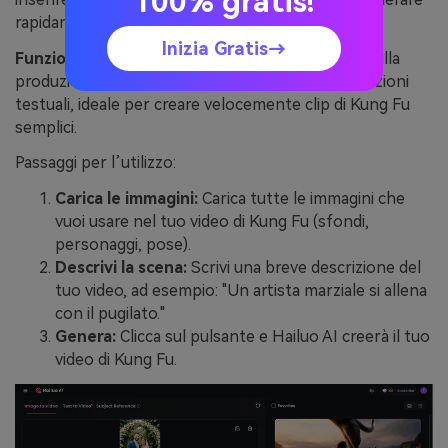
100% gratis!
rapidamente video di Kung Fu di alta qualità.
Inizia Gratis→
Funzionalità uniche:
Hailuo AI mette l’accento sulla
produzione rapida di video tramite semplici descrizioni
testuali, ideale per creare velocemente clip di Kung Fu
semplici.
Passaggi per l’utilizzo:
Carica le immagini:
Carica tutte le immagini che
vuoi usare nel tuo video di Kung Fu (sfondi,
personaggi, pose).
Descrivi la scena:
Scrivi una breve descrizione del
tuo video, ad esempio: "Un artista marziale si allena
con il pugilato."
Genera:
Clicca sul pulsante e Hailuo AI creerà il tuo
video di Kung Fu.