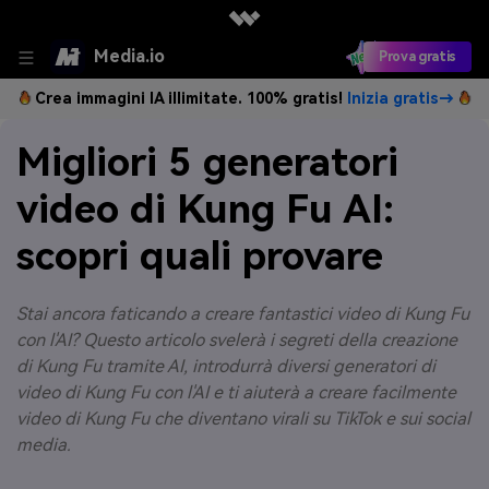
Media.io
Prova gratis
Crea immagini IA illimitate. 100% gratis!
Inizia gratis→
Migliori 5 generatori
video di Kung Fu AI:
scopri quali provare
Stai ancora faticando a creare fantastici video di Kung Fu
con l'AI? Questo articolo svelerà i segreti della creazione
di Kung Fu tramite AI, introdurrà diversi generatori di
video di Kung Fu con l'AI e ti aiuterà a creare facilmente
video di Kung Fu che diventano virali su TikTok e sui social
media.