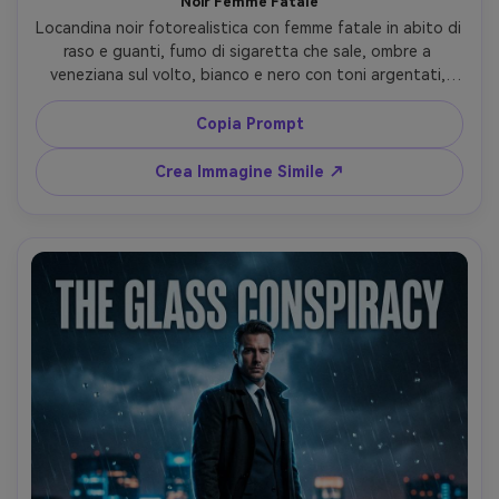
Noir Femme Fatale
Locandina noir fotorealistica con femme fatale in abito di 
raso e guanti, fumo di sigaretta che sale, ombre a 
veneziana sul volto, bianco e nero con toni argentati, 
scattata con Leica SL2 75mm f/2, primo piano stretto, 
contrasto drammatico, finestra piovosa sullo sfondo, 
Copia Prompt
spazio negativo per titolo, tipografia elegante vintage 
sottintesa, crediti in basso, luce soffusa cinematografica 
Crea Immagine Simile ↗
--ar 4:5