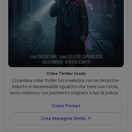
Crime Thriller Crudo
Locandina crime thriller fotorealistica con un detective 
indurito in impermeabile sgualcito che tiene una torcia, 
vicolo nebbioso con pavimento bagnato e luci di polizia in 
lontananza, illuminazione drammatica chiaroscuro, alto 
contrasto, ombre blu fredde, scattata con Nikon Z9 
Copia Prompt
35mm f/1.8 ad altezza occhi, angolazione dinamica, 
pioggerella nell’aria, realismo cinematografico, spazio 
Crea Immagine Simile ↗
libero in alto per titolo, parte bassa riservata ai crediti, 
trama e grana grezza --ar 4:5