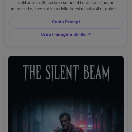
solitario sui 30 seduto su un letto di motel, mani 
intrecciate, luce soffusa della finestra sul volto, palette 
beige e ardesia smorzate, molto spazio negativo, texture 
sottile come carta stampata, atmosfera calma e 
Copia Prompt
malinconica, scattata con Canon EOS R5 50mm f/1.8, 
inquadratura simmetrica, spazio vuoto per titolo e 
Crea Immagine Simile ↗
tagline, realismo sobrio, atmosfera da festival, grana 
pellicola fine --ar 4:5