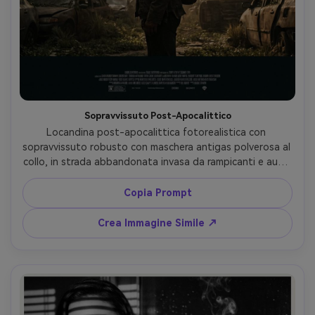
Sopravvissuto Post-Apocalittico
Locandina post-apocalittica fotorealistica con 
sopravvissuto robusto con maschera antigas polverosa al 
collo, in strada abbandonata invasa da rampicanti e auto 
distrutte, raggi di sole tra il fumo, colori desaturati, 
scattata con Sony A7IV 35mm f/2, inquadratura larga con 
Copia Prompt
silhouette marcata, atmosfera cinematografica, area 
titolo vuota su in alto, spazio crediti in basso --ar 4:5
Crea Immagine Simile ↗