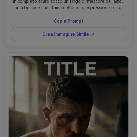
in completo scuro sotto un singolo riflettore dall’alto, 
aula boiserie che sfuma nell’ombra, espressione tesa, 
colori spenti, scattata con Nikon Z8 85mm f/1.8, ritratto 
stretto, alto contrasto ma pelle realistica, spazio titolo 
Copia Prompt
in alto, mood elegante e trattenuto, blocco crediti pulito 
in basso --ar 4:5
Crea Immagine Simile ↗