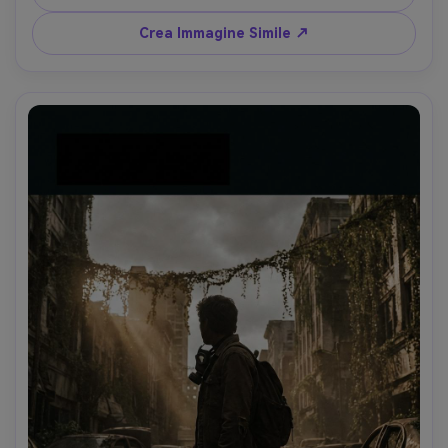
con RED Komodo 50mm, angolazione bassa da eroina, 
dettagli armatura nitidi, foschia atmosferica, spazio 
Crea Immagine Simile ↗
negativo per titolo in alto, composizione decorata ma 
leggibile, area crediti in basso --ar 4:5