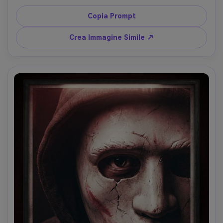
ombre appena visibile dietro una porta, luce lunare fredda 
mista a bagliore caldo di candela, neri profondi, scattata 
Copia Prompt
con Canon EOS R3 35mm f/1.4, primo piano a mezza 
figura, nebbia inquietante, leggero movimento nelle 
Crea Immagine Simile ↗
ombre, alta definizione della pelle, spazio titolo in alto, 
blocco crediti in basso --ar 4:5