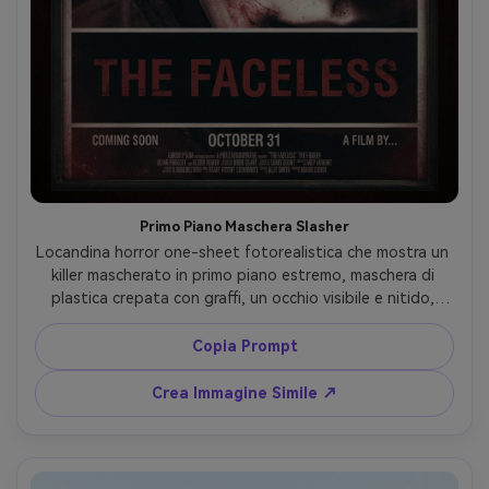
Primo Piano Maschera Slasher
Locandina horror one-sheet fotorealistica che mostra un 
killer mascherato in primo piano estremo, maschera di 
plastica crepata con graffi, un occhio visibile e nitido, 
palette rosso e nero, illuminazione dura superiore per 
ombre profonde, scattata con Sony A7R V 85mm f/1.4, 
Copia Prompt
composizione centrale, vignettatura forte, grana ruvida, 
spazio negativo sopra per titolo e tagline, realismo 
Crea Immagine Simile ↗
cinematografico, spazio crediti in basso --ar 4:5