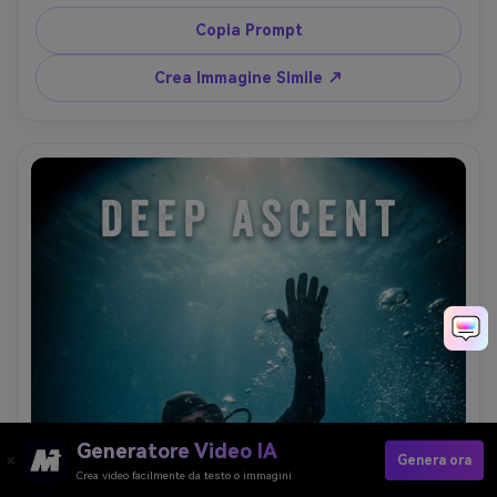
tungsteno d’atmosfera, doppia esposizione sottile ma 
realistica, scattata con Sony A7R V 50mm f/1.4, 
Copia Prompt
composizione centrale, riflessi dettagliati, spazio per 
titolo e tagline in alto, grana e texture di pellicola, crediti 
Crea Immagine Simile ↗
in basso --ar 4:5
Generatore Video IA
Genera ora
Crea video facilmente da testo o immagini