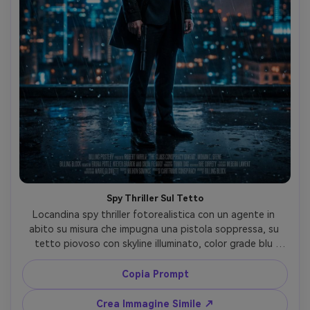
Spy Thriller Sul Tetto
Locandina spy thriller fotorealistica con un agente in 
abito su misura che impugna una pistola soppressa, su 
tetto piovoso con skyline illuminato, color grade blu 
freddo, forte controluce, gocce di pioggia sospese, 
scattata con Canon EOS R5 85mm f/1.2, inquadratura tre 
Copia Prompt
quarti, mood intenso cinematografico, spazio in alto per 
titolo, blocco crediti in basso, realismo editoriale nitido -
Crea Immagine Simile ↗