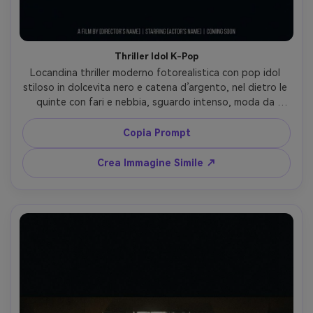
Thriller Idol K-Pop
Locandina thriller moderno fotorealistica con pop idol 
stiloso in dolcevita nero e catena d’argento, nel dietro le 
quinte con fari e nebbia, sguardo intenso, moda da 
editoriale alta, scattata con Canon EOS R5 50mm f/1.2, 
focus volto nitido con bokeh cremoso, accenti neon 
Copia Prompt
freddi, spazio titolo in alto, area crediti pulita sotto --ar 
4:5
Crea Immagine Simile ↗