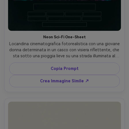
Neon Sci-Fi One-Sheet
Locandina cinematografica fotorealistica con una giovane 
donna determinata in un casco con visiera riflettente, che 
sta sotto una pioggia lieve su una strada illuminata al 
neon, insegne olografiche e folle sfocate dietro di lei, 
color grading teal e magenta, luce di contorno forte, 
Copia Prompt
gocce sulla visiera, sguardo intenso, bassa profondità di 
campo, scattata con Sony A7IV 85mm f/1.4, composizione 
Crea Immagine Simile ↗
centrale con spazio negativo pulito in alto per il titolo, 
grana pellicola sottile, vignettatura, key art da studio di 
alto livello, spazio crediti vuoto in basso --ar 4:5