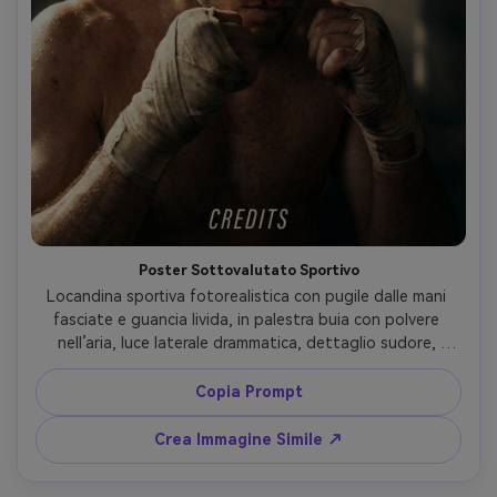
Poster Sottovalutato Sportivo
Locandina sportiva fotorealistica con pugile dalle mani 
fasciate e guancia livida, in palestra buia con polvere 
nell’aria, luce laterale drammatica, dettaglio sudore, 
scattata con Sony A1 85mm f/1.4, inquadratura primo 
piano eroico, color grade cinematografico graffiante, 
Copia Prompt
spazio superiore libero per il titolo, spazio inferiore per 
crediti, energia motivazionale --ar 4:5
Crea Immagine Simile ↗