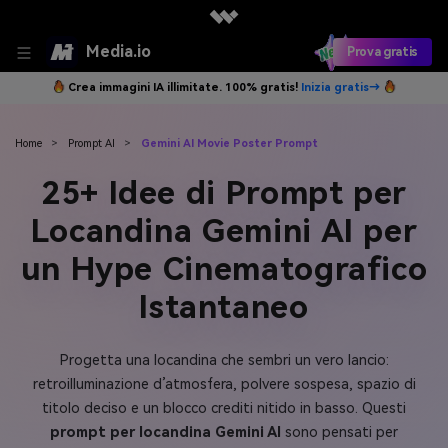
Media.io
Prova gratis
Crea immagini IA illimitate. 100% gratis!
Inizia gratis→
Home
>
Prompt AI
>
Gemini AI Movie Poster Prompt
25+ Idee di Prompt per
Locandina Gemini AI per
un Hype Cinematografico
Istantaneo
Progetta una locandina che sembri un vero lancio:
retroilluminazione d’atmosfera, polvere sospesa, spazio di
titolo deciso e un blocco crediti nitido in basso. Questi
prompt per locandina Gemini AI
sono pensati per