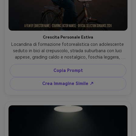
Crescita Personale Estiva
Locandina di formazione fotorealistica con adolescente 
seduto in bici al crepuscolo, strada suburbana con luci 
appese, grading caldo e nostalgico, foschia leggera, 
sorriso gentile, scattata con Sony A7C II 50mm f/1.8, 
composizione centrale con tanto cielo per titolo, grana 
Copia Prompt
sottile, texture pelle naturale, feeling key art indie 
festival, spazio crediti in basso --ar 4:5
Crea Immagine Simile ↗