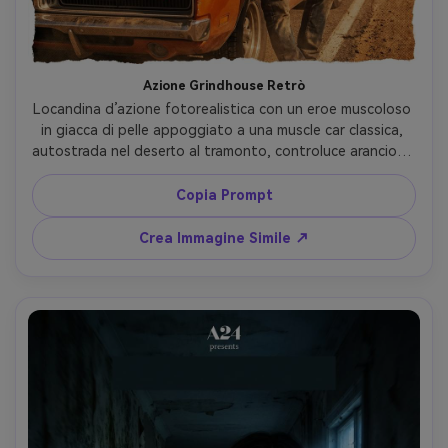
Azione Grindhouse Retrò
Locandina d’azione fotorealistica con un eroe muscoloso 
in giacca di pelle appoggiato a una muscle car classica, 
autostrada nel deserto al tramonto, controluce arancione 
esplosivo, riflesso obiettivo, color grading vintage deciso, 
dettagli di sudore e polvere, scattata con Sony A1 50mm 
Copia Prompt
f/1.4, angolo basso, posa drammatica, texture halftone 
da poster stampato ma ancora realistica, ampio spazio 
Crea Immagine Simile ↗
negativo per titolo, bordo effetto carta strappata --ar 
4:5