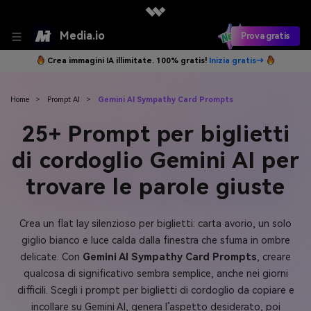
Media.io
Prova gratis
Crea immagini IA illimitate. 100% gratis!
Inizia gratis→
Home
>
Prompt AI
>
Gemini AI Sympathy Card Prompts
25+ Prompt per biglietti
di cordoglio Gemini AI per
trovare le parole giuste
Crea un flat lay silenzioso per biglietti: carta avorio, un solo
giglio bianco e luce calda dalla finestra che sfuma in ombre
delicate. Con
Gemini AI Sympathy Card Prompts
, creare
qualcosa di significativo sembra semplice, anche nei giorni
difficili. Scegli i prompt per biglietti di cordoglio da copiare e
incollare su Gemini AI, genera l’aspetto desiderato, poi