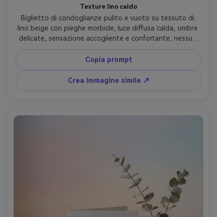
Texture lino caldo
Biglietto di condoglianze pulito e vuoto su tessuto di 
lino beige con pieghe morbide, luce diffusa calda, ombre 
delicate, sensazione accogliente e confortante, nessun 
testo, nessuna lettera, Fujifilm GFX, 63mm, texture carta 
fotorealistica --ar 4:5
Copia prompt
Crea immagine simile ↗