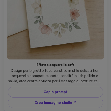
Effetto acquerello soft
Design per biglietto fotorealistico in stile delicati fiori 
acquerello stampati su carta, tonalità blush pallido e 
salvia, area centrale vuota per il messaggio, texture carta 
delicata, nessun testo, nessuna lettera, scattato con 
obiettivo 50mm, illuminazione luminosa e ariosa, 
Copia prompt
composizione pulita --ar 4:5
Crea immagine simile ↗