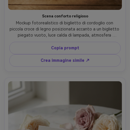
Scena conforto religioso
Mockup fotorealistico di biglietto di cordoglio con 
piccola croce di legno posizionata accanto a un biglietto 
piegato vuoto, luce calda di lampada, atmosfera 
devozionale tranquilla, styling minimale, nessun testo, 
nessuna lettera, obiettivo 50mm, bokeh delicato, 
Copia prompt
composizione rispettosa --ar 4:5
Crea immagine simile ↗