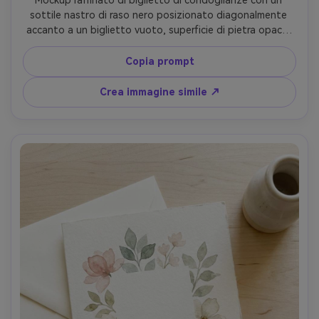
sottile nastro di raso nero posizionato diagonalmente 
accanto a un biglietto vuoto, superficie di pietra opaca, 
illuminazione studio diffusa e soft, styling minimalista di 
alta gamma, nessun testo, nessuna lettera, look macro 
Copia prompt
90mm, dettagli netti e tessuto realistico --ar 4:5
Crea immagine simile ↗