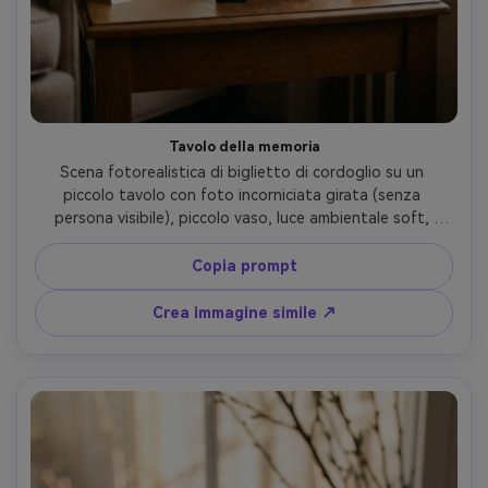
Tavolo della memoria
Scena fotorealistica di biglietto di cordoglio su un 
piccolo tavolo con foto incorniciata girata (senza 
persona visibile), piccolo vaso, luce ambientale soft, 
atmosfera di ricordo silenzioso, nessun testo, nessuna 
lettera, obiettivo 50mm, profondità di campo ridotta --
Copia prompt
ar 4:5
Crea immagine simile ↗