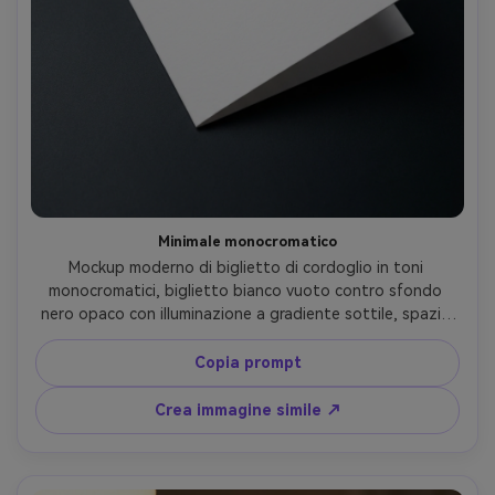
Minimale monocromatico
Mockup moderno di biglietto di cordoglio in toni 
monocromatici, biglietto bianco vuoto contro sfondo 
nero opaco con illuminazione a gradiente sottile, spazio 
negativo pulito per tipografia futura, nessun testo, 
nessuna lettera, illuminazione studio, alto contrasto, 
Copia prompt
bordi netti, fotorealistico, obiettivo 85mm, profondità di 
campo ridotta --ar 4:5
Crea immagine simile ↗