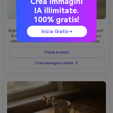
Crea immagini
IA illimitate.
100% gratis!
Idrangea blu calma
Biglietto di cordoglio vuoto in piedi con piccolo bouquet 
Inizia Gratis→
di idrangee blu sullo sfondo sfocato, palette fredda e 
calma, luce naturale della finestra, profondità di campo 
ridotta, nessun testo, nessuna lettera, Sony A7R V, 85mm 
f/1.4, ultra-realistico --ar 4:5
Copia prompt
Crea immagine simile ↗