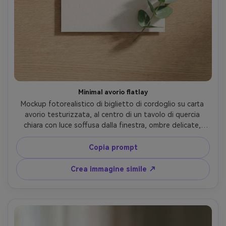
Minimal avorio flatlay
Mockup fotorealistico di biglietto di cordoglio su carta 
avorio testurizzata, al centro di un tavolo di quercia 
chiara con luce soffusa dalla finestra, ombre delicate, 
piccolo rametto di eucalipto nell’angolo, ampio spazio 
bianco per aggiungere un messaggio, nessun testo, 
Copia prompt
nessuna lettera, scattato con Sony A7IV, obiettivo 50mm, 
alta risoluzione, color grading neutro e calmo --ar 4:5
Crea immagine simile ↗