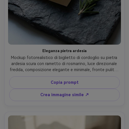
Eleganza pietra ardesia
Mockup fotorealistico di biglietto di cordoglio su pietra 
ardesia scura con rametto di rosmarino, luce direzionale 
fredda, composizione elegante e minimale, fronte pulito, 
nessun testo, nessuna lettera, Nikon Z8, 50mm, dettagli 
netti --ar 4:5
Copia prompt
Crea immagine simile ↗