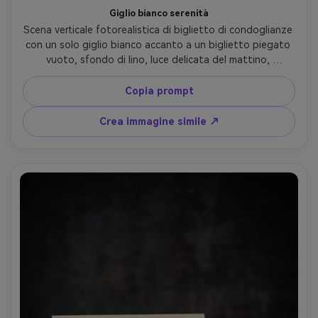
Giglio bianco serenità
Scena verticale fotorealistica di biglietto di condoglianze 
con un solo giglio bianco accanto a un biglietto piegato 
vuoto, sfondo di lino, luce delicata del mattino, 
profondità di campo ridotta, atmosfera serena e 
rispettosa, nessun testo leggibile, nessuna lettera, 
Copia prompt
Canon R5, 85mm f/1.8, fotografia editoriale di natura 
morta --ar 4:5
Crea immagine simile ↗