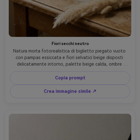
Fiori secchi neutro
Natura morta fotorealistica di biglietto piegato vuoto 
con pampas essiccata e fiori selvatici beige disposti 
delicatamente intorno, palette beige calda, ombre 
delicate, estetica minimale moderna, nessun testo, 
nessuna lettera, Fujifilm GFX100, 80mm, messa a fuoco 
Copia prompt
netta con grana naturale, illuminazione cinematorgrafica 
soft --ar 4:5
Crea immagine simile ↗