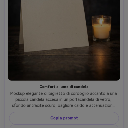
Comfort a lume di candela
Mockup elegante di biglietto di cordoglio accanto a una 
piccola candela accesa in un portacandela di vetro, 
sfondo antracite scuro, bagliore caldo e attenuazione 
soffice, vignettatura sottile, fronte del biglietto pulita e 
vuota, nessun testo, nessuna lettera, Nikon Z7 II, 35mm, 
Copia prompt
illuminazione cinematografica low-key, fotorealistico --ar 