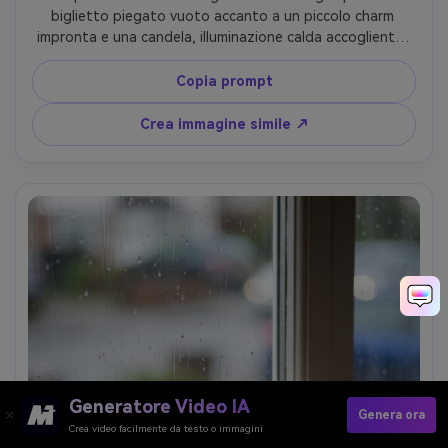
biglietto piegato vuoto accanto a un piccolo charm 
impronta e una candela, illuminazione calda accogliente, 
palette neutra, atmosfera rispettosa e delicata, nessun 
testo, nessuna lettera, obiettivo 85mm, natura morta 
Copia prompt
editoriale --ar 4:5
Crea immagine simile ↗
Generatore Video IA
Genera ora
Crea video facilmente da testo o immagini