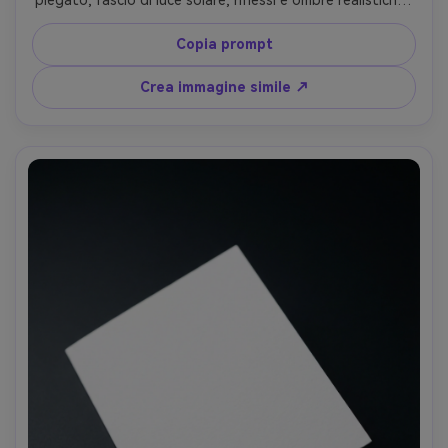
atmosfera rispettosa, nessun testo leggibile, nessuna 
lettera, obiettivo 35mm stile documentaristico --ar 4:5
Copia prompt
Crea immagine simile ↗